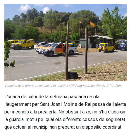
Vehicles dels diferents cossos a la seu de l’ADF Puigmadrona-Olorda // Rut Font
L’onada de calor de la setmana passada recula
lleugerament per Sant Joan i Molins de Rei passa de l’alerta
per incendis a la prealerta. No obstant això, no s’ha d’abaixar
la guàrdia, motiu pel qual els diferents cossos de seguretat
que actuen al municipi han preparat un dispositiu coordinat