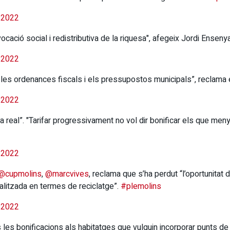
 2022
ació social i redistributiva de la riquesa", afegeix Jordi Enseny
 2022
es ordenances fiscals i els pressupostos municipals”, reclama e
 2022
iva real”. "Tarifar progressivament no vol dir bonificar els que 
 2022
@cupmolins
,
@marcvives
, reclama que s’ha perdut “l’oportunitat d
ualitzada en termes de reciclatge”.
#plemolins
 2022
 les bonificacions als habitatges que vulguin incorporar punts de