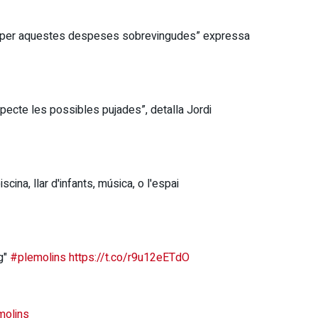
ts per aquestes despeses sobrevingudes” expressa
pecte les possibles pujades”, detalla Jordi
cina, llar d'infants, música, o l'espai
ig"
#plemolins
https://t.co/r9u12eETdO
molins