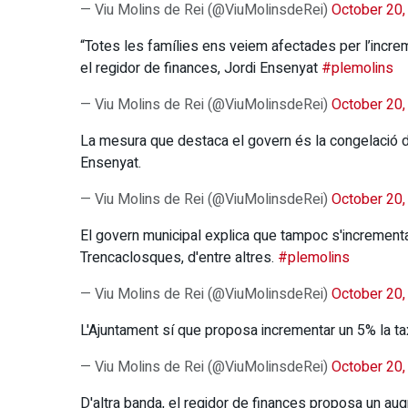
— Viu Molins de Rei (@ViuMolinsdeRei)
October 20,
“Totes les famílies ens veiem afectades per l’inc
el regidor de finances, Jordi Ensenyat
#plemolins
— Viu Molins de Rei (@ViuMolinsdeRei)
October 20,
La mesura que destaca el govern és la congelació de
Ensenyat.
— Viu Molins de Rei (@ViuMolinsdeRei)
October 20,
El govern municipal explica que tampoc s'incrementaran
Trencaclosques, d'entre altres.
#plemolins
— Viu Molins de Rei (@ViuMolinsdeRei)
October 20,
L'Ajuntament sí que proposa incrementar un 5% la tax
— Viu Molins de Rei (@ViuMolinsdeRei)
October 20,
D'altra banda, el regidor de finances proposa un au