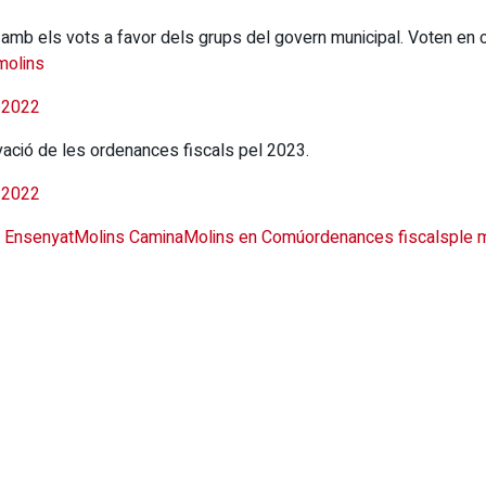
amb els vots a favor dels grups del govern municipal. Voten en 
molins
 2022
ovació de les ordenances fiscals pel 2023.
 2022
i Ensenyat
Molins Camina
Molins en Comú
ordenances fiscals
ple 