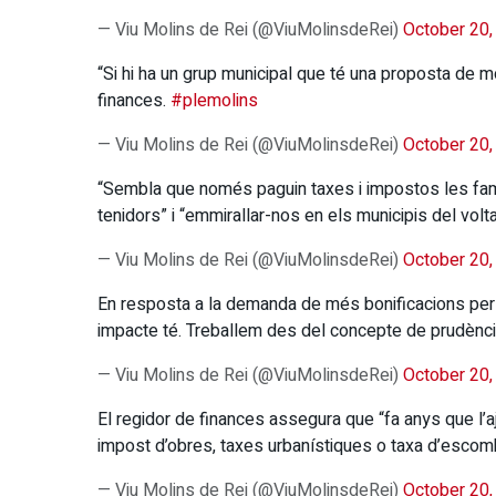
— Viu Molins de Rei (@ViuMolinsdeRei)
October 20,
“Si hi ha un grup municipal que té una proposta de 
finances.
#plemolins
— Viu Molins de Rei (@ViuMolinsdeRei)
October 20,
“Sembla que només paguin taxes i impostos les famí
tenidors” i “emmirallar-nos en els municipis del volt
— Viu Molins de Rei (@ViuMolinsdeRei)
October 20,
En resposta a la demanda de més bonificacions per 
impacte té. Treballem des del concepte de prudènci
— Viu Molins de Rei (@ViuMolinsdeRei)
October 20,
El regidor de finances assegura que “fa anys que l’a
impost d’obres, taxes urbanístiques o taxa d’escom
— Viu Molins de Rei (@ViuMolinsdeRei)
October 20,