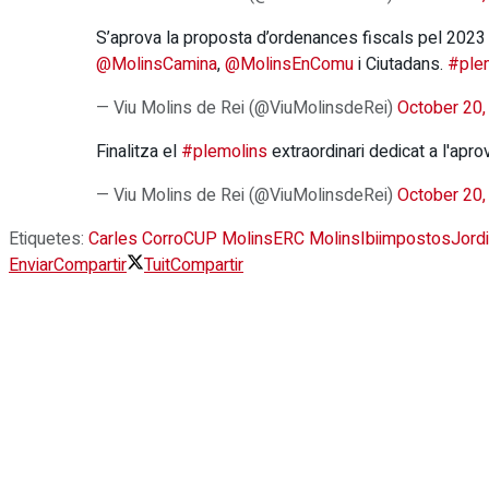
S’aprova la proposta d’ordenances fiscals pel 2023 
@MolinsCamina
,
@MolinsEnComu
i Ciutadans.
#ple
— Viu Molins de Rei (@ViuMolinsdeRei)
October 20,
Finalitza el
#plemolins
extraordinari dedicat a l'apr
— Viu Molins de Rei (@ViuMolinsdeRei)
October 20,
Etiquetes:
Carles Corro
CUP Molins
ERC Molins
Ibi
impostos
Jord
Enviar
Compartir
Tuit
Compartir