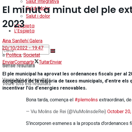
Salut Integrativa
El minut a minut del ple ex
Salut i dolor
Salut i dolor
2023
L’Espieta
L’Espieta
Aina Sanllehí Galera
20/10/2022 - 19:47
a
Política
,
Societat
Enviar
Compartir
Tuitar
Enviar
Sense resultats
Sense resultats
El ple municipal ha aprovat les ordenances fiscals per al
Veure tots els resultats
congelació de la majoria de taxes municipals, d’entre els 
Veure tots els resultats
incentivar l’ús d’energies renovables.
Bona tarda, comença el
#plemolins
extraordinari, d
— Viu Molins de Rei (@ViuMolinsdeRei)
October 20,
S'incorporen esmenes a la proposta d'ordenances fi