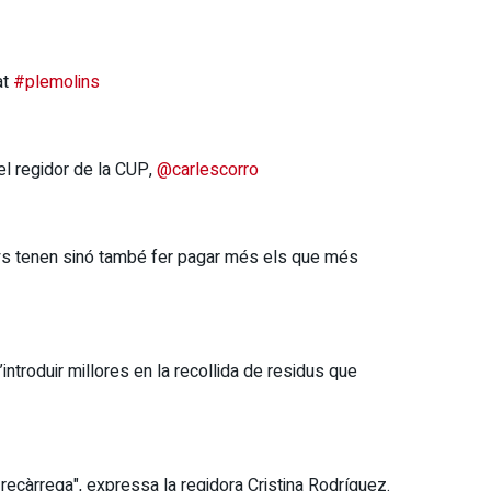
at
#plemolins
l regidor de la CUP,
@carlescorro
menys tenen sinó també fer pagar més els que més
’introduir millores en la recollida de residus que
 recàrrega", expressa la regidora Cristina Rodríguez.