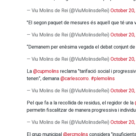
— Viu Molins de Rei (@ViuMolinsdeRei)
October 20,
"El segon paquet de mesures és aquell que té una voc
— Viu Molins de Rei (@ViuMolinsdeRei)
October 20,
“Demanem per enèsima vegada el debat conjunt de l
— Viu Molins de Rei (@ViuMolinsdeRei)
October 20,
La
@cupmolins
reclama "tarifació social i progress
tenen”, demana
@carlescorro
.
#plemolins
— Viu Molins de Rei (@ViuMolinsdeRei)
October 20,
Pel que fa a la recollida de residus, el regidor de la
permetin fiscalitzar de manera progressiva i individ
— Viu Molins de Rei (@ViuMolinsdeRei)
October 20,
El grup municipal
@ercmolins
considera "insuficients