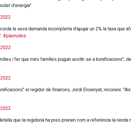
odel d’energia".
 2022
corda la seva demanda incomplerta d'apujar un 2% la taxa que af
".
#plemolins
 2022
mílies i fer que més famílies puguin acollir-se a bonificacions", 
 2022
nificacions" el regidor de finances, Jordi Ensenyat, reconeix: "Ai
 2022
 detalla que la regidoria ha pres prenen com a referència la renda