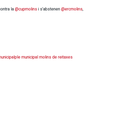
contra la
@cupmolins
i s’abstenen
@ercmolins
,
municipal
ple municipal molins de rei
taxes