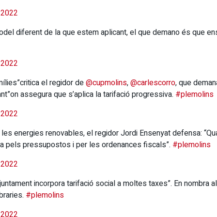
 2022
model diferent de la que estem aplicant, el que demano és que ens
 2022
lies”critica el regidor de
@cupmolins
,
@carlescorro
, que deman
ant”on assegura que s’aplica la tarifació progressiva.
#plemolins
 2022
les energies renovables, el regidor Jordi Ensenyat defensa: “Qu
a pels pressupostos i per les ordenances fiscals”.
#plemolins
 2022
juntament incorpora tarifació social a moltes taxes”. En nombra a
braries.
#plemolins
 2022