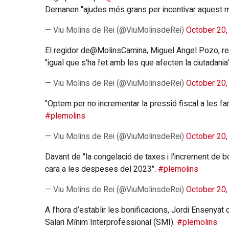
Demanen "ajudes més grans per incentivar aquest m
— Viu Molins de Rei (@ViuMolinsdeRei)
October 20,
El regidor de@MolinsCamina, Miguel Angel Pozo, re
"igual que s'ha fet amb les que afecten la ciutadania
— Viu Molins de Rei (@ViuMolinsdeRei)
October 20,
"Optem per no incrementar la pressió fiscal a les fa
#plemolins
— Viu Molins de Rei (@ViuMolinsdeRei)
October 20,
Davant de "la congelació de taxes i l'increment de bo
cara a les despeses del 2023".
#plemolins
— Viu Molins de Rei (@ViuMolinsdeRei)
October 20,
A l’hora d’establir les bonificacions, Jordi Ensenyat
Salari Mínim Interprofessional (SMI).
#plemolins