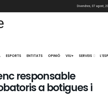
Divendres, 07 agost, 2
A
ESPORTS
ENTITATS
OPINIÓ
VIU+
SERVEIS
L’ES
nenc responsable
batoris a botigues i