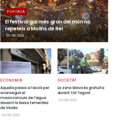
PORTADA
El festival gai més gran del món no
repeteix a Molins de Rei
05/08/2026
ECONOMIA
SOCIETAT
Aqualia passa a l’acció per
La zona blava és gratuïta
aconseguir el
durant tot l’agost
macroconcurs de l’aigua
03/08/2026
davant la baixa temerària
de Veolia
04/08/2026