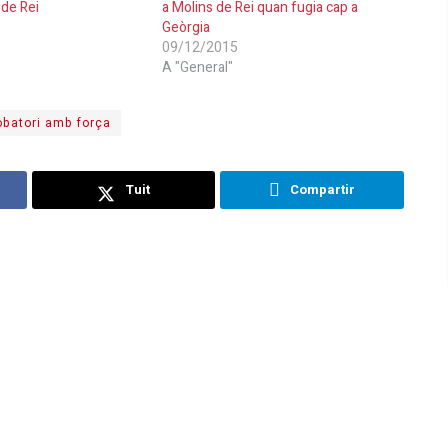
 de Rei
a Molins de Rei quan fugia cap a
Geòrgia
09/12/2015
A "General"
obatori amb força
Tuit
Compartir