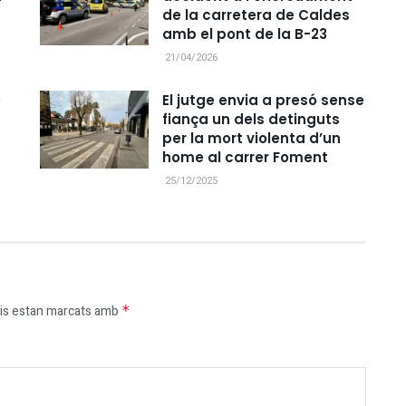
de la carretera de Caldes
amb el pont de la B-23
21/04/2026
e
El jutge envia a presó sense
fiança un dels detinguts
per la mort violenta d’un
home al carrer Foment
25/12/2025
is estan marcats amb
*