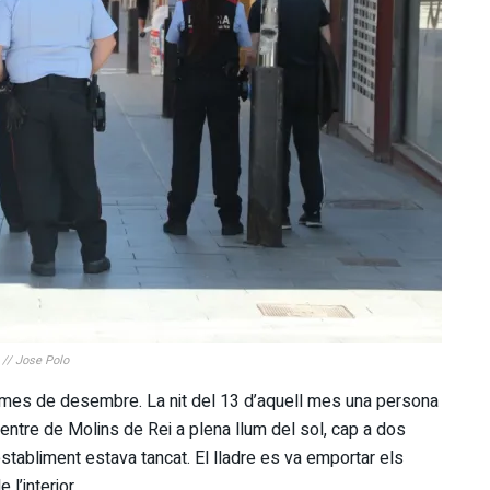
 // Jose Polo
l mes de desembre. La nit del 13 d’aquell mes una persona
 centre de Molins de Rei a plena llum del sol, cap a dos
’establiment estava tancat. El lladre es va emportar els
l’interior.