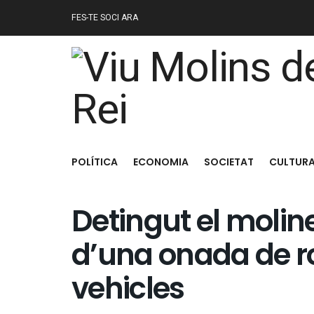
FES-TE SOCI ARA
POLÍTICA
ECONOMIA
SOCIETAT
CULTUR
Detingut el moli
d’una onada de ro
vehicles