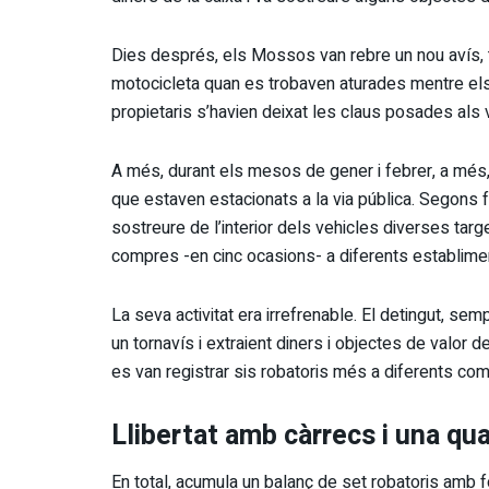
Dies després, els Mossos van rebre un nou avís, t
motocicleta quan es trobaven aturades mentre el
propietaris s’havien deixat les claus posades als v
A més, durant els mesos de gener i febrer, a més, 
que estaven estacionats a la via pública. Segons 
sostreure de l’interior dels vehicles diverses targ
compres -en cinc ocasions- a diferents establimen
La seva activitat era irrefrenable. El detingut, s
un tornavís i extraient diners i objectes de valor 
es van registrar sis robatoris més a diferents come
Llibertat amb càrrecs i una q
En total, acumula un balanç de set robatoris amb f