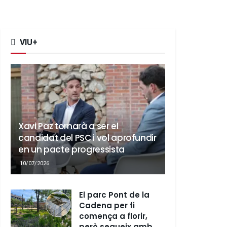
VIU+
Xavi Paz tornarà a ser el
candidat del PSC i vol aprofundir
en un pacte progressista
10/07/2026
El parc Pont de la
Cadena per fi
comença a florir,
però segueix amb