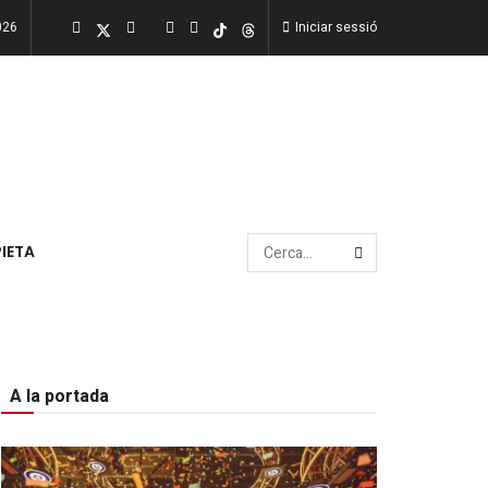
026
Iniciar sessió
PIETA
A la portada