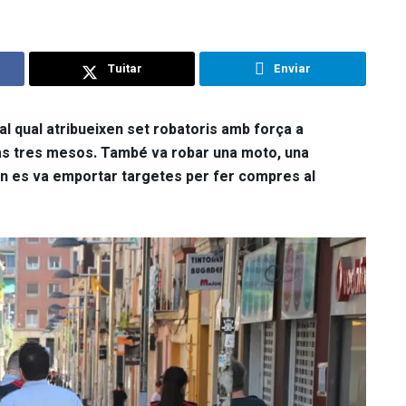
Tuitar
Enviar
l qual atribueixen set robatoris amb força a
ims tres mesos. També va robar una moto, una
d’on es va emportar targetes per fer compres al