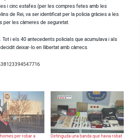
cles i cinc estafes (per les compres fetes amb les
ns de Rei, va ser identificat per la policia gràcies a les
es per les càmeres de seguretat.
. Tot i els 40 antecedents policials que acumulava i als
decidit deixar-lo en llibertat amb càrrecs.
36438123394547716
 homes per robar a
Detinguda una banda que havia robat