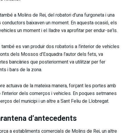
ambé a Molins de Rei, del robatori d’una furgoneta i una
s conductors baixaven un moment. En aquesta ocasió, els
ehicles un moment i el lladre va aprofitar per endur-se’ls.
també es van produir dos robatoris a l’interior de vehicles
fonts dels Mossos d’Esquadra l’autor dels fets, va
etes bancàries que posteriorment va utilitzar per fer
ts i bars de la zona.
empre actuava de la mateixa manera, forçant les portes amb
de l’interior dels comerços i vehicles. En poques setmanes
rços del municipi i un altre a Sant Feliu de Llobregat.
uarantena d’antecedents
orça a establiments comercials de Molins de Rei, un altre