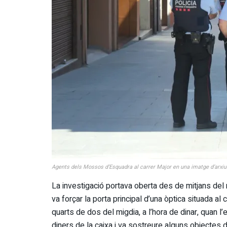
Agents dels Mossos d’Esquadra al carrer Major en una imatge d’arxiu
La investigació portava oberta des de mitjans de
va forçar la porta principal d’una òptica situada al
quarts de dos del migdia, a l’hora de dinar, quan l
diners de la caixa i va sostreure alguns objectes de 