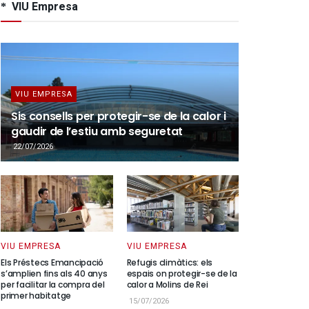
VIU Empresa
VIU EMPRESA
Sis consells per protegir-se de la calor i
gaudir de l’estiu amb seguretat
22/07/2026
VIU EMPRESA
VIU EMPRESA
Els Préstecs Emancipació
Refugis climàtics: els
s’amplien fins als 40 anys
espais on protegir-se de la
per facilitar la compra del
calor a Molins de Rei
primer habitatge
15/07/2026