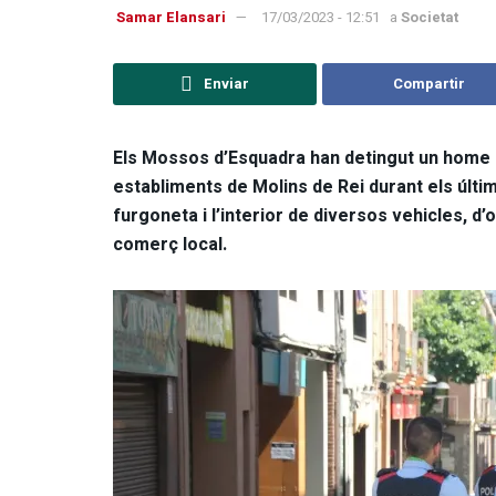
Samar Elansari
17/03/2023 - 12:51
a
Societat
Enviar
Compartir
Els Mossos d’Esquadra han detingut un home a
establiments de Molins de Rei durant els últ
furgoneta i l’interior de diversos vehicles, 
comerç local.