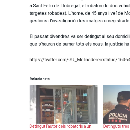
a Sant Feliu de Llobregat, el robatori de dos vehi
targetes robades). L’home, de 45 anys i veí de Moli
gestions d’investigació i les imatges enregistrad
El passat divendres va ser detingut al seu domicili
que s’hauran de sumar tots els nous, la justícia ha 
https://twitter.com/GU_Molinsderei/status/16
Relacionats
Detingut l’autor dels robatoris a un
Detinguts tres