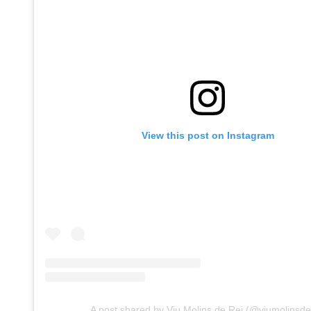
View this post on Instagram
A post shared by Viu Molins de Rei (@viumolinsde