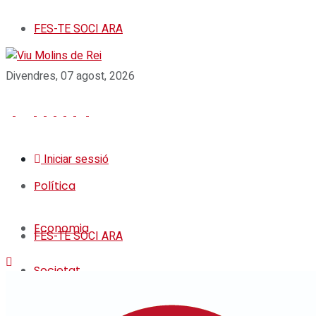
FES-TE SOCI ARA
Divendres, 07 agost, 2026
Iniciar sessió
Política
Economia
FES-TE SOCI ARA
Societat
Política
Cultura