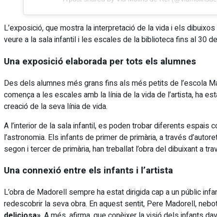
L’exposició, que mostra la interpretació de la vida i els dibuixo
veure a la sala infantil i les escales de la biblioteca fins al 30 
Una exposició elaborada per tots els alumnes
Des dels alumnes més grans fins als més petits de l’escola Mador
comença a les escales amb la línia de la vida de l’artista, ha e
creació de la seva línia de vida.
A l’interior de la sala infantil, es poden trobar diferents espais
l’astronomia. Els infants de primer de primària, a través d’autore
segon i tercer de primària, han treballat l’obra del dibuixant a t
Una connexió entre els infants i l’artista
L’obra de Madorell sempre ha estat dirigida cap a un públic infant
redescobrir la seva obra. En aquest sentit, Pere Madorell, nebot d
deliciosa»
. A més, afirma, que conèixer la visió dels infants da