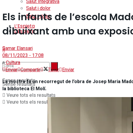
Salut Integrativa
Salut i dolor
Els infants de l’escola Mad
Salut i dolor
L’Espieta
dibuixant amb una exposi
L’Espieta
Samar Elansari
08/11/2023 - 17:08
a
Cultura
Enviar
Compartir
Tuitar
Enviar
Sense resultats
La mostra fa un recorregut de l’obra de Josep Maria Madorel
Sense resultats
la biblioteca El Molí.
Veure tots els resultats
Veure tots els resultats