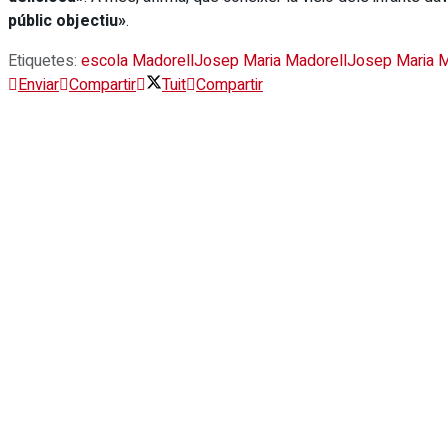
públic objectiu»
.
Etiquetes:
escola Madorell
Josep Maria Madorell
Josep Maria Ma
Enviar
Compartir
Tuit
Compartir