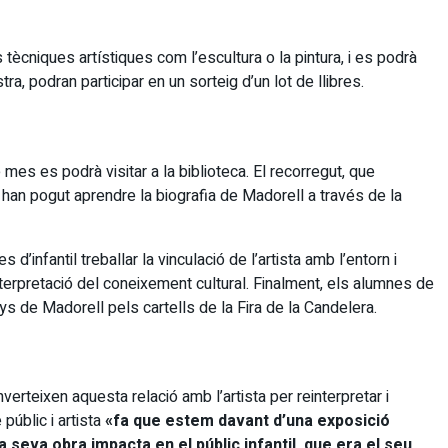
tècniques artístiques com l’escultura o la pintura, i es podrà
ra, podran participar en un sorteig d’un lot de llibres.
mes es podrà visitar a la biblioteca. El recorregut, que
e han pogut aprendre la biografia de Madorell a través de la
’infantil treballar la vinculació de l’artista amb l’entorn i
einterpretació del coneixement cultural. Finalment, els alumnes de
nys de Madorell pels cartells de la Fira de la Candelera.
verteixen aquesta relació amb l’artista per reinterpretar i
públic i artista
«fa que estem davant d’una exposició
seva obra impacta en el públic infantil, que era el seu