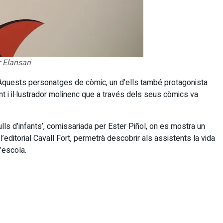
 Elansari
 Aquests personatges de còmic, un d’ells també protagonista
nt i il·lustrador molinenc que a través dels seus còmics va
ls d’infants’, comissariada per Ester Piñol, on es mostra un
l’editorial Cavall Fort, permetrà descobrir als assistents la vida
’escola.