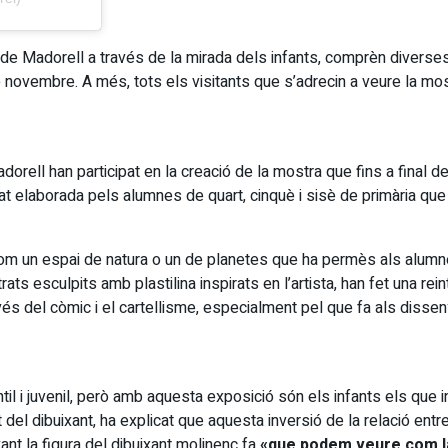
s de Madorell a través de la mirada dels infants, comprèn diverses 
de novembre. A més, tots els visitants que s’adrecin a veure la most
ell han participat en la creació de la mostra que fins a final de 
stat elaborada pels alumnes de quart, cinquè i sisè de primària qu
 com un espai de natura o un de planetes que ha permès als alumnes d
trats esculpits amb plastilina inspirats en l’artista, han fet una r
ravés del còmic i el cartellisme, especialment pel que fa als disse
il i juvenil, però amb aquesta exposició són els infants els que in
el dibuixant, ha explicat que aquesta inversió de la relació entre 
vant la figura del dibuixant molinenc fa
«que podem veure com la 