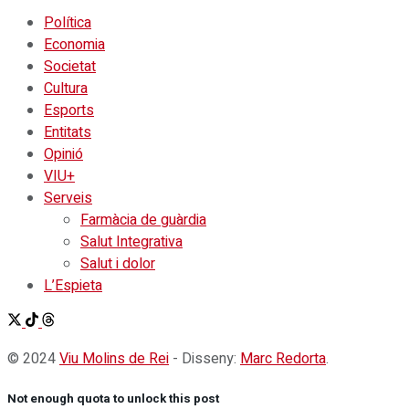
Política
Economia
Societat
Cultura
Esports
Entitats
Opinió
VIU+
Serveis
Farmàcia de guàrdia
Salut Integrativa
Salut i dolor
L’Espieta
© 2024
Viu Molins de Rei
- Disseny:
Marc Redorta
.
Not enough quota to unlock this post