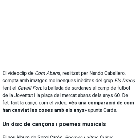
El videoclip de
Com Aban
s, realitzat per Nando Caballero,
compta amb imatges molinenques inèdites del grup
Els Dracs
fent el
Cavall Fort
, la ballada de sardanes al camp de futbol
de la Joventut i la plaça del mercat abans dels anys 60. De
fet, tant la cançó com el vídeo,
«és una comparació de com
han canviat les coses amb els anys»
apunta Carós.
Un disc de cançons i poemes musicals
El nou àlbum de Sergi Carós,
Poemes i altres fruites