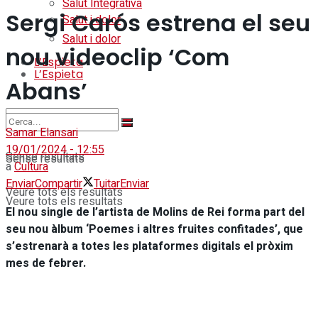
Salut Integrativa
Sergi Carós estrena el seu
Salut i dolor
Salut i dolor
nou videoclip ‘Com
L’Espieta
L’Espieta
Abans’
Samar Elansari
19/01/2024 - 12:55
Sense resultats
Sense resultats
a
Cultura
Enviar
Compartir
Tuitar
Enviar
Veure tots els resultats
Veure tots els resultats
El nou single de l’artista de Molins de Rei forma part del
seu nou àlbum ‘Poemes i altres fruites confitades’, que
s’estrenarà a totes les plataformes digitals el pròxim
mes de febrer.