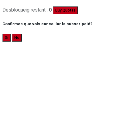
Desbloqueig restant :
0
Buy Quotas
Confirmes que vols cancel·lar la subscripció?
Sí
No