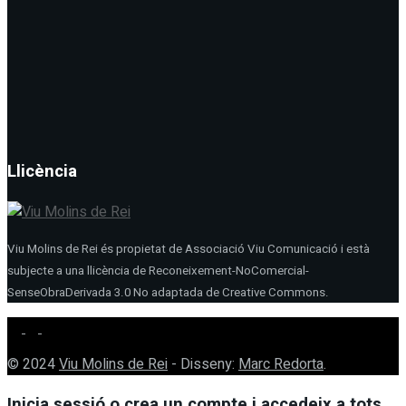
Llicència
Viu Molins de Rei és propietat de Associació Viu Comunicació i està
subjecte a una llicència de Reconeixement-NoComercial-
SenseObraDerivada 3.0 No adaptada de Creative Commons.
© 2024
Viu Molins de Rei
- Disseny:
Marc Redorta
.
Inicia sessió o crea un compte i accedeix a tots