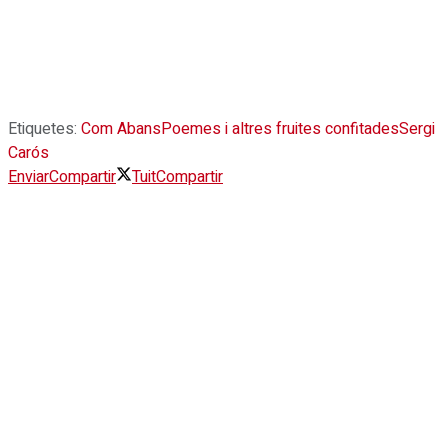
Etiquetes:
Com Abans
Poemes i altres fruites confitades
Sergi
Carós
Enviar
Compartir
Tuit
Compartir