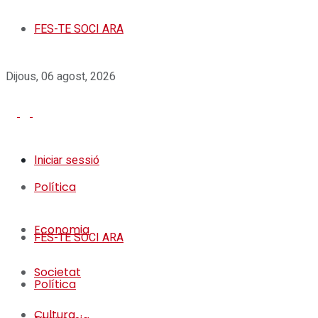
FES-TE SOCI ARA
Dijous, 06 agost, 2026
Iniciar sessió
Política
Economia
FES-TE SOCI ARA
Societat
Política
Cultura