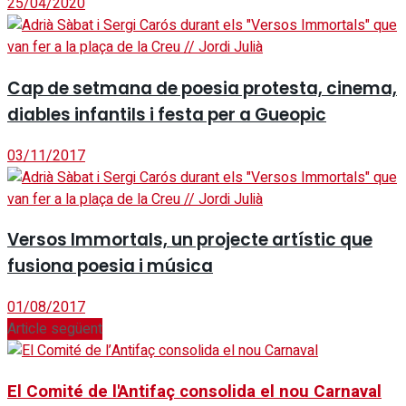
25/04/2020
Cap de setmana de poesia protesta, cinema,
diables infantils i festa per a Gueopic
03/11/2017
Versos Immortals, un projecte artístic que
fusiona poesia i música
01/08/2017
Article següent
El Comité de l'Antifaç consolida el nou Carnaval