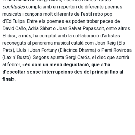
confitades
compta amb un repertori de diferents poemes
musicats i cançons molt diferents de l’estil retro pop
d’Ed Tulipa. Entre els poemes es poden trobar peces de
David Caño, Adrià Sàbat o Joan Salvat Papasseit, entre altres.
El disc, a més, ha comptat amb la col·laboració d’artistes
reconeguts al panorama musical català com Joan Reig (Els
Pets), Lluís i Joan Fortuny (Elèctrica Dharma) o Pemi Rovirosa
(Lax n’ Busto). Segons apunta Sergi Carós, el disc que sortirà
al febrer,
«és com un menú degustació, que s’ha
d’escoltar sense interrupcions des del principi fins al
final».