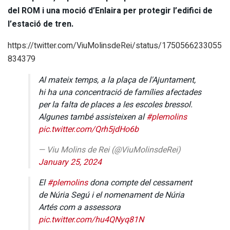
del ROM i una moció d’Enlaira per protegir l’edifici de
l’estació de tren.
https://twitter.com/ViuMolinsdeRei/status/1750566233055
834379
Al mateix temps, a la plaça de l'Ajuntament,
hi ha una concentració de famílies afectades
per la falta de places a les escoles bressol.
Algunes també assisteixen al
#plemolins
pic.twitter.com/Qrh5jdHo6b
— Viu Molins de Rei (@ViuMolinsdeRei)
January 25, 2024
El
#plemolins
dona compte del cessament
de Núria Segú i el nomenament de Núria
Artés com a assessora
pic.twitter.com/hu4QNyq81N