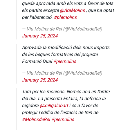
queda aprovada amb els vots a favor de tots
els partits excepte
@AraMolins
, que ha optat
per l'abstenció.
#plemolins
— Viu Molins de Rei (@ViuMolinsdeRei)
January 25, 2024
Aprovada la modificació dels nous imports
de les beques formatives del projecte
Formació Dual
#plemolins
— Viu Molins de Rei (@ViuMolinsdeRei)
January 25, 2024
Torn per les mocions. Només una en l'ordre
del dia. La presenta Enlaira, la defensa la
regidora
@xellgalobart
i és a favor de
protegir l'edifici de l'estació de tren de
#MolinsdeRei
#plemolins