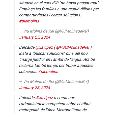
situació en el curs d'I0 "no havia passat mai".
Emplaça les famílies a una reunió dilluns per
compartir dades i cercar solucions.
#plemolins
— Viu Molins de Rei (@ViuMolinsdeRei)
January 25, 2024
L'alcalde
@xavipaz
(
@PSCMolinsdeRei
)
insta a "buscar solucions" dins del nou
"marge jurídic" en l'àmbit de l'aigua. Ara bé,
reclama també temps per trobar aquestes
solucions.
#plemolins
— Viu Molins de Rei (@ViuMolinsdeRei)
January 25, 2024
L'alcalde
@xavipaz
recorda que
l'administració competent sobre el tribut
metropolità és l'Àrea Metropolitana de