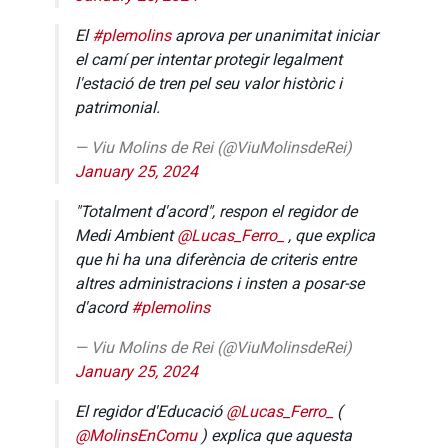
El
#plemolins
aprova per unanimitat iniciar
el camí per intentar protegir legalment
l'estació de tren pel seu valor històric i
patrimonial.
— Viu Molins de Rei (@ViuMolinsdeRei)
January 25, 2024
"Totalment d'acord", respon el regidor de
Medi Ambient
@Lucas_Ferro_
, que explica
que hi ha una diferència de criteris entre
altres administracions i insten a posar-se
d'acord
#plemolins
— Viu Molins de Rei (@ViuMolinsdeRei)
January 25, 2024
El regidor d'Educació
@Lucas_Ferro_
(
@MolinsEnComu
) explica que aquesta