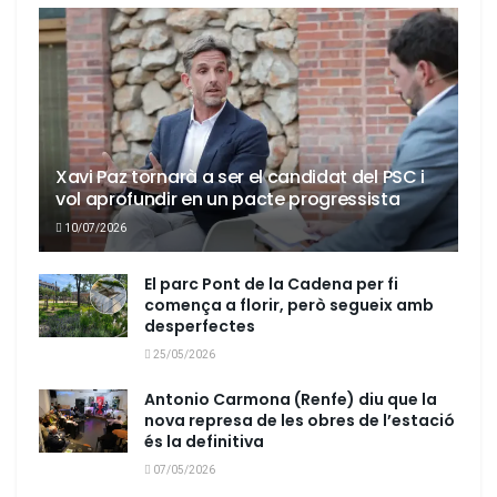
Xavi Paz tornarà a ser el candidat del PSC i
vol aprofundir en un pacte progressista
10/07/2026
El parc Pont de la Cadena per fi
comença a florir, però segueix amb
desperfectes
25/05/2026
Antonio Carmona (Renfe) diu que la
nova represa de les obres de l’estació
és la definitiva
07/05/2026