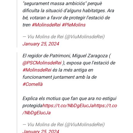
"segurament massa ambiciós" perquè
dificulta la situació d'alguns habitatges. Ara
bé, votaran a favor de protegir l'estació de
tren
#MolinsdeRei
#PleMolins
— Viu Molins de Rei (@ViuMolinsdeRei)
January 25, 2024
El regidor de Patrimoni, Miguel Zaragoza (
@PSCMolinsdeRei
), exposa que l'estació de
#MolinsdeRei
és la més antiga en
funcionament juntament amb la de
#Cornellà
Explica els motius que fan que ara no estigui
protegida
https://t.co/NbDgEIucJa
https://t.co
/NbDgEIucJa
— Viu Molins de Rei (@ViuMolinsdeRei)
January 25, 2024