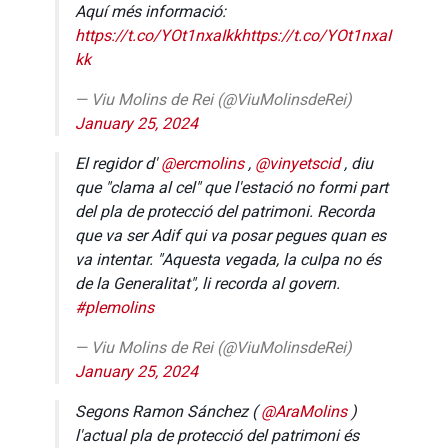
Aquí més informació:
https://t.co/YOt1nxaIkk
https://t.co/YOt1nxaI
kk
— Viu Molins de Rei (@ViuMolinsdeRei)
January 25, 2024
El regidor d'
@ercmolins
,
@vinyetscid
, diu
que "clama al cel" que l'estació no formi part
del pla de protecció del patrimoni. Recorda
que va ser Adif qui va posar pegues quan es
va intentar. "Aquesta vegada, la culpa no és
de la Generalitat", li recorda al govern.
#plemolins
— Viu Molins de Rei (@ViuMolinsdeRei)
January 25, 2024
Segons Ramon Sánchez (
@AraMolins
)
l'actual pla de protecció del patrimoni és