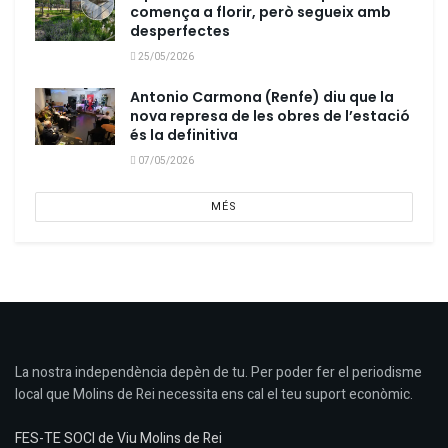
comença a florir, però segueix amb
desperfectes
25/05/2026
Antonio Carmona (Renfe) diu que la
nova represa de les obres de l’estació
és la definitiva
07/05/2026
MÉS
La nostra independència depèn de tu. Per poder fer el periodisme
local que Molins de Rei necessita ens cal el teu suport econòmic.
FES-TE SOCI de Viu Molins de Rei