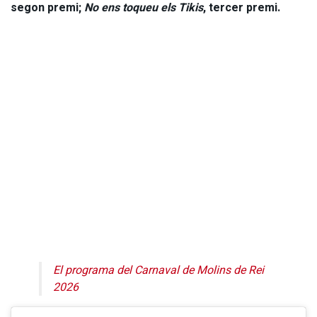
segon premi;
No ens toqueu els Tikis
, tercer premi.
Silenci, estem gravant // Comitè de l’Antifaç
El programa del Carnaval de Molins de Rei
2026