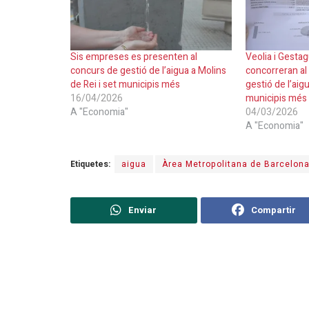
Sis empreses es presenten al
Veolia i Gesta
concurs de gestió de l’aigua a Molins
concorreran al
de Rei i set municipis més
gestió de l’aigu
16/04/2026
municipis més
A "Economia"
04/03/2026
A "Economia"
Etiquetes:
aigua
Àrea Metropolitana de Barcelon
Enviar
Compartir