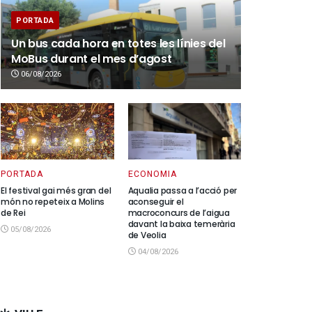
PORTADA
Un bus cada hora en totes les línies del
MoBus durant el mes d’agost
06/08/2026
PORTADA
ECONOMIA
El festival gai més gran del
Aqualia passa a l’acció per
món no repeteix a Molins
aconseguir el
de Rei
macroconcurs de l’aigua
davant la baixa temerària
05/08/2026
de Veolia
04/08/2026