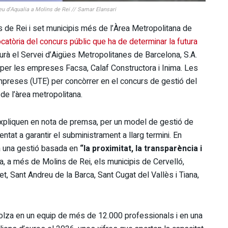
seu d’Aqualia a Molins de Rei // Samar Elansari
s de Rei i set municipis més de l’Àrea Metropolitana de
catòria del concurs públic que ha de determinar la futura
haurà el Servei d’Aigües Metropolitanes de Barcelona, S.A.
per les empreses Facsa, Calaf Constructora i Inima. Les
mpreses (UTE) per concòrrer en el concurs de gestió del
de l’àrea metropolitana.
xpliquen en nota de premsa, per un model de gestió de
rientat a garantir el subministrament a llarg termini. En
 una gestió basada en
“la proximitat, la transparència i
ta, a més de Molins de Rei, els municipis de Cervelló,
t, Sant Andreu de la Barca, Sant Cugat del Vallès i Tiana,
olza en un equip de més de 12.000 professionals i en una