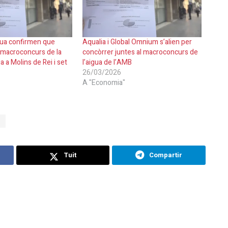
gua confirmen que
Aqualia i Global Omnium s’alien per
 macroconcurs de la
concòrrer juntes al macroconcurs de
a a Molins de Rei i set
l’aigua de l’AMB
26/03/2026
A "Economia"
a
Tuit
Compartir