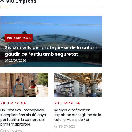
VIU Empresa
VIU EMPRESA
Sis consells per protegir-se de la calor i
gaudir de l’estiu amb seguretat
22/07/2026
VIU EMPRESA
VIU EMPRESA
Els Préstecs Emancipació
Refugis climàtics: els
s’amplien fins als 40 anys
espais on protegir-se de la
per facilitar la compra del
calor a Molins de Rei
primer habitatge
15/07/2026
17/07/2026