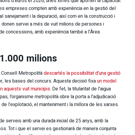
lions d’euros el 2026, unes xifres que aporten la capacitat
 tres empreses compten amb experiència en la gestió del
al sanejament i la depuració, així com en la construcció i
, donen servei a més de vuit milions de persones i
 de concessions, amb experiència també a l’Àrea
1.000 milions
l Consell Metropolità
descartés la possibilitat d’una gestió
r, les bases del concurs. Aquesta decisió fixa
un model
n aquests vuit municipis
. De fet, la titularitat de l’aigua
s, l’organisme metropolità obre la porta a l’adjudicació
de l’explotació, el manteniment i la millora de les xarxes.
de serveis amb una durada inicial de 25 anys, amb la
sos. Tot i que el servei es gestionarà de manera conjunta