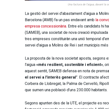
Una factura de l’aigua, davant la 
La gestió del servei d’abastament d’aigua a Molin
Barcelona (AMB) fa un pas endavant amb
la convo
empresa concessionària
. Entre els candidats hi 
(SAMEB), una societat de nova creació impulsada 
tres empreses constituiràn una unió temporal d’e
servei d’aigua a Molins de Rei i set municipis més 
La proposta de la nova societat aposta, segons e
l’aigua
«més resilient, sostenible i eficient»
, o
aquest sentit, SAMEB defensa en nota de premsa
el servei a l’interès general
”. El contracte afec
Corbera de Llobregat, la Palma de Cervelló, Ripolle
que sumen una població d’uns 230.000 habitants.
Segons apunten des de la UTE, el projecte es rec