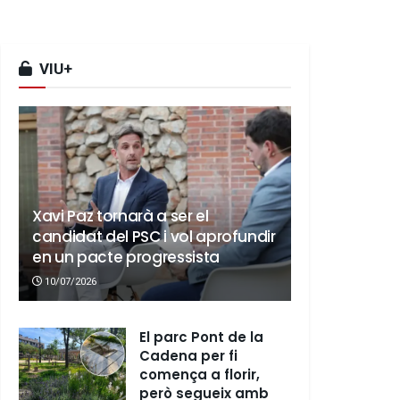
VIU+
Xavi Paz tornarà a ser el
candidat del PSC i vol aprofundir
en un pacte progressista
10/07/2026
El parc Pont de la
Cadena per fi
comença a florir,
però segueix amb