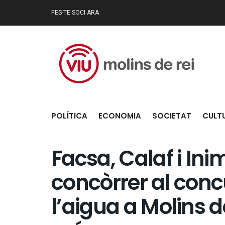
FES-TE SOCI ARA
POLÍTICA
ECONOMIA
SOCIETAT
CULT
Facsa, Calaf i Ini
concòrrer al conc
l’aigua a Molins d