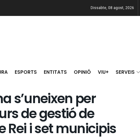
Dissabte, 08 agost, 2026
URA
ESPORTS
ENTITATS
OPINIÓ
VIU+
SERVEIS
ma s’uneixen per
urs de gestió de
e Rei i set municipis