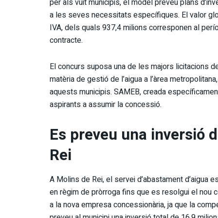
per als vuit municipis, el model preveu plans d’inv
a les seves necessitats específiques. El valor gl
IVA, dels quals 937,4 milions corresponen al períod
contracte.
El concurs suposa una de les majors licitacions d
matèria de gestió de l’aigua a l’àrea metropolitana,
aquests municipis. SAMEB, creada específicament
aspirants a assumir la concessió.
Es preveu una inversió d
Rei
A Molins de Rei, el servei d’abastament d’aigua e
en règim de pròrroga fins que es resolgui el nou c
a la nova empresa concessionària, ja que la compet
preveu al municipi una inversió total de 16,9 mili