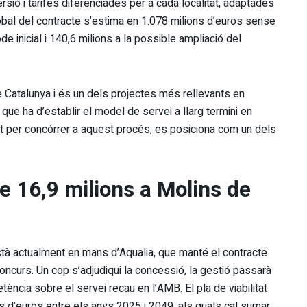
ersió i tarifes diferenciades per a cada localitat, adaptades
obal del contracte s’estima en 1.078 milions d’euros sense
e inicial i 140,6 milions a la possible ampliació del
e Catalunya i és un dels projectes més rellevants en
 que ha d’establir el model de servei a llarg termini en
 per concórrer a aquest procés, es posiciona com un dels
e 16,9 milions a Molins de
stà actualment en mans d’Aqualia, que manté el contracte
oncurs. Un cop s’adjudiqui la concessió, la gestió passarà
ència sobre el servei recau en l’AMB. El pla de viabilitat
ons d’euros entre els anys 2025 i 2049, als quals cal sumar