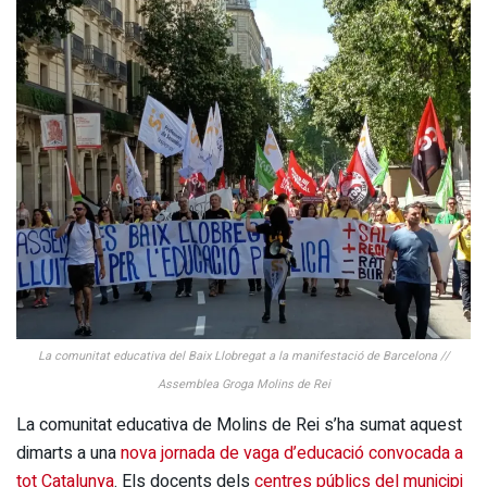
La comunitat educativa del Baix Llobregat a la manifestació de Barcelona //
Assemblea Groga Molins de Rei
La comunitat educativa de Molins de Rei s’ha sumat aquest
dimarts a una
nova jornada de vaga d’educació convocada a
tot Catalunya
. Els docents dels
centres públics del municipi