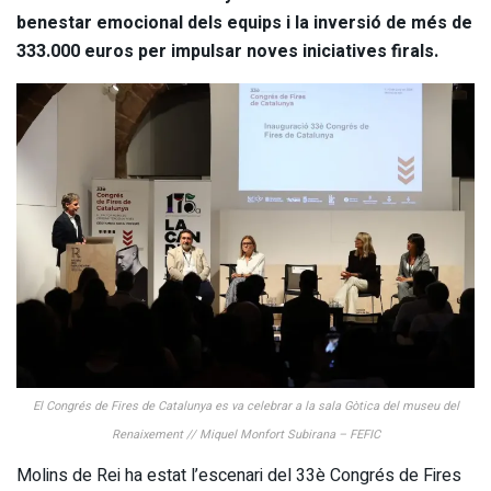
benestar emocional dels equips i la inversió de més de
333.000 euros per impulsar noves iniciatives firals.
El Congrés de Fires de Catalunya es va celebrar a la sala Gòtica del museu del
Renaixement // Miquel Monfort Subirana – FEFIC
Molins de Rei ha estat l’escenari del 33è Congrés de Fires