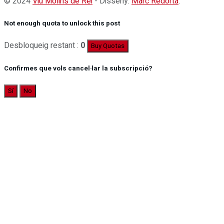
© 2024
Viu Molins de Rei
- Disseny:
Marc Redorta
.
Not enough quota to unlock this post
Desbloqueig restant :
0
Buy Quotas
Confirmes que vols cancel·lar la subscripció?
Sí
No