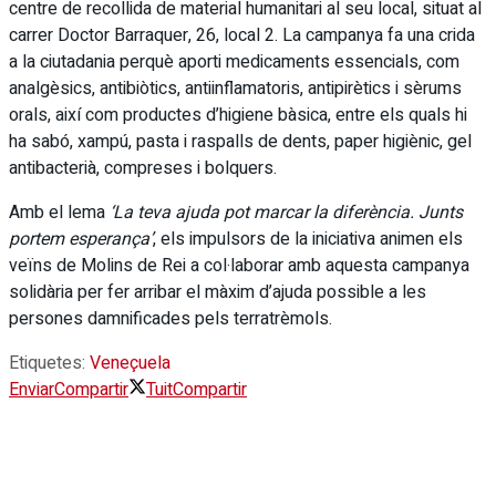
centre de recollida de material humanitari al seu local, situat al
carrer Doctor Barraquer, 26, local 2. La campanya fa una crida
a la ciutadania perquè aporti medicaments essencials, com
analgèsics, antibiòtics, antiinflamatoris, antipirètics i sèrums
orals, així com productes d’higiene bàsica, entre els quals hi
ha sabó, xampú, pasta i raspalls de dents, paper higiènic, gel
antibacterià, compreses i bolquers.
Amb el lema
‘La teva ajuda pot marcar la diferència. Junts
portem esperança’
, els impulsors de la iniciativa animen els
veïns de Molins de Rei a col·laborar amb aquesta campanya
solidària per fer arribar el màxim d’ajuda possible a les
persones damnificades pels terratrèmols.
Etiquetes:
Veneçuela
Enviar
Compartir
Tuit
Compartir