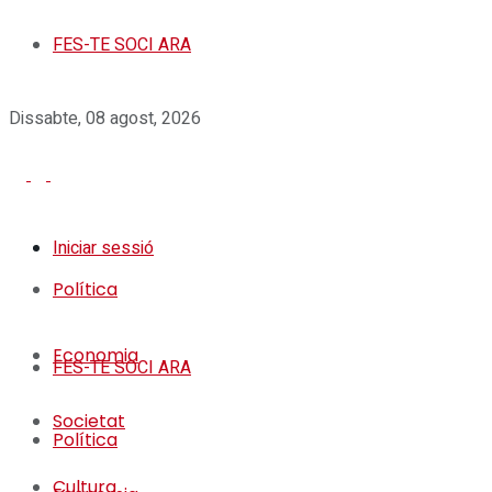
FES-TE SOCI ARA
Dissabte, 08 agost, 2026
Iniciar sessió
Política
Economia
FES-TE SOCI ARA
Societat
Política
Cultura