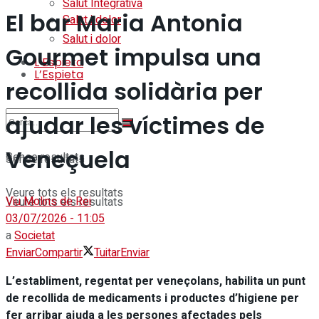
Salut Integrativa
El bar Maria Antonia
Salut i dolor
Salut i dolor
Gourmet impulsa una
L’Espieta
L’Espieta
recollida solidària per
ajudar les víctimes de
Veneçuela
Sense resultats
Sense resultats
Veure tots els resultats
Viu Molins de Rei
Veure tots els resultats
03/07/2026 - 11:05
a
Societat
Enviar
Compartir
Tuitar
Enviar
L’establiment, regentat per veneçolans, habilita un punt
de recollida de medicaments i productes d’higiene per
fer arribar ajuda a les persones afectades pels