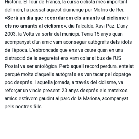
Històric. El Tour de França, la cursa ciclista més important
del món, ha passat aquest diumenge per Molins de Rei.
«Serà un dia que recordarem els amants al ciclisme i
els no amants al ciclisme»
, diu l’alcalde, Xavi Paz. L’any
2003, la Volta va sortir del municipi. Tenia 15 anys quan
acompanyat d’un amic vam aconseguir autògrafs dels ídols
de l’època. L’esbroncada que ens va caure quan en una
distracció de la seguretat ens vam colar al bus de l’US
Postal va ser antològica. Però aquell record perdura, entelat
perquè molts d’aquells autògrafs es van tacar pel dopatge
poc després. I aquella jornada, a través del ciclisme, va
reforçar un vincle present: 23 anys després els mateixos
amics estàvem gaudint al parc de la Mariona, acompanyat
pels nostres fills.