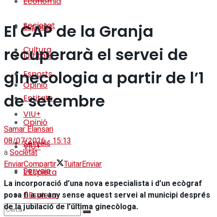
Economia
Societat
El CAP de la Granja
Esports
recuperarà el servei de
Cultura
Entitats
ginecologia a partir de l’1
Esports
Opinió
de setembre
Entitats
VIU+
Opinió
Samar Elansari
08/07/2026 - 15:13
Serveis
VIU+
a
Societat
Enviar
Compartir
Tuitar
Enviar
Serveis
L’Espieta
La incorporació d’una nova especialista i d’un ecògraf
posa fi a un any sense aquest servei al municipi després
L’Espieta
de la jubilació de l’última ginecòloga.