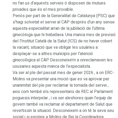
no fan us d’aquests serveis ó disposen de mutues
privades que és el mes provable.
Penós per part de la Generalitat de Catalunya (PSC) que
s’hagi solvetat el servei al CAP després d’un any sense
aquesta especialitat arran de la jubilació de l’última
ginecòloga que hi treballava. Una manca mes de previsió
del l’Institut Català de la Salut (ICS) de no haver cobert
la vacant, situació que va obligar les usuàries a
desplaçar-se a altres municipis per l’atenció
ginecològica al CAP Desconeixe’m a onreclamaven les
ususaries aquesta manca de l’especialista.
Va ser al ple del passat mes de gener 2026 , a on ERC-
Molins va presentar una moció que es va aprovar per
unanimitat del ple per reclamar la tornada del servei ,
axis com tembé els representans de REC al Parlament
poguesis interpelar , i va ser aleshores quan l’equip de
govern també va reclamar al departament de Salut que
revertissin la situació. Desconeixem a on té la seva seu
social i si existeix a Molins de Rei la Coordinadora