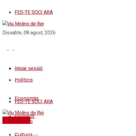
FES-TE SOCI ARA
Dissabte, 08 agost, 2026
Iniciar sessió
Política
Economia
FES-TE SOCI ARA
Societat
FES-TE SOCI
Política
Cultura