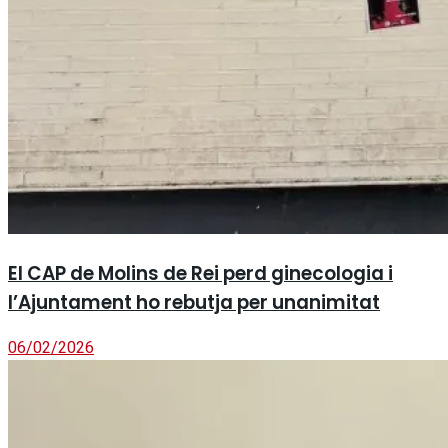
El CAP de Molins de Rei perd ginecologia i
l’Ajuntament ho rebutja per unanimitat
06/02/2026