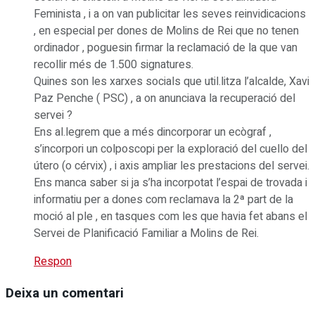
Feminista , i a on van publicitar les seves reinvidicacions
, en especial per dones de Molins de Rei que no tenen
ordinador , poguesin firmar la reclamació de la que van
recollir més de 1.500 signatures.
Quines son les xarxes socials que util.litza l’alcalde, Xavi
Paz Penche ( PSC) , a on anunciava la recuperació del
servei ?
Ens al.legrem que a més dincorporar un ecògraf ,
s’incorpori un colposcopi per la exploració del cuello del
útero (o cérvix) , i axis ampliar les prestacions del servei.
Ens manca saber si ja s’ha incorpotat l’espai de trovada i
informatiu per a dones com reclamava la 2ª part de la
moció al ple , en tasques com les que havia fet abans el
Servei de Planificació Familiar a Molins de Rei.
Respon
Deixa un comentari