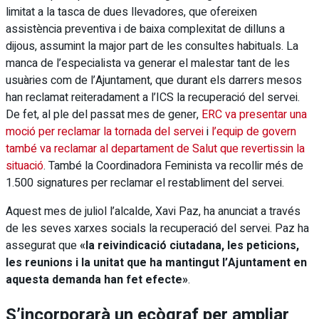
limitat a la tasca de dues llevadores, que ofereixen
assistència preventiva i de baixa complexitat de dilluns a
dijous, assumint la major part de les consultes habituals. La
manca de l’especialista va generar el malestar tant de les
usuàries com de l’Ajuntament, que durant els darrers mesos
han reclamat reiteradament a l’ICS la recuperació del servei.
De fet, al ple del passat mes de gener,
ERC va presentar una
moció per reclamar la tornada del servei
i
l’equip de govern
també va reclamar al departament de Salut que revertissin la
situació
. També la Coordinadora Feminista va recollir més de
1.500 signatures per reclamar el restabliment del servei.
Aquest mes de juliol l’alcalde, Xavi Paz, ha anunciat a través
de les seves xarxes socials la recuperació del servei. Paz ha
assegurat que
«la reivindicació ciutadana, les peticions,
les reunions i la unitat que ha mantingut l’Ajuntament en
aquesta demanda han fet efecte»
.
S’incorporarà un ecògraf per ampliar