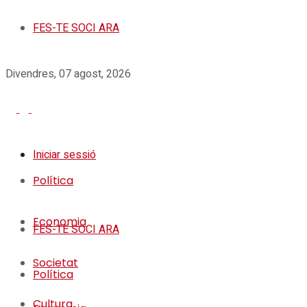
FES-TE SOCI ARA
Divendres, 07 agost, 2026
Iniciar sessió
Política
Economia
FES-TE SOCI ARA
Societat
Política
Cultura