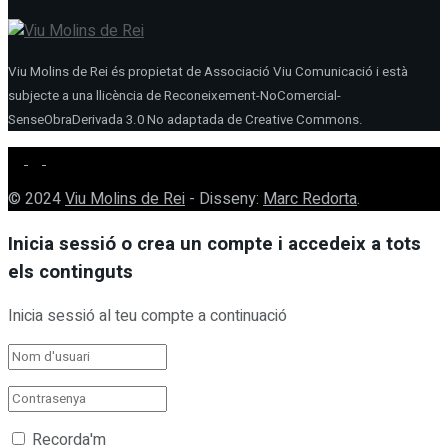
Viu Molins de Rei és propietat de Associació Viu Comunicació i està
subjecte a una llicència de Reconeixement-NoComercial-
SenseObraDerivada 3.0 No adaptada de Creative Commons.
© 2024
Viu Molins de Rei
- Disseny:
Marc Redorta
.
Inicia sessió o crea un compte i accedeix a tots
els continguts
Inicia sessió al teu compte a continuació
Recorda'm