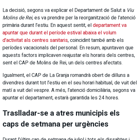
La decisió, segons va explicar el Departament de Salut a
Viu
Molins de Rei
, es va prendre per la reorganització de l’atenció
primària durant l’estiu. En aquest sentit, el
departament va
apuntar que durant el període estival abaixa el volum
d’activitat als centres sanitaris
, coincidint també amb els
períodes vacacionals del personal. En resum, apuntaven que
aquests factors implicaven reajustar els horaris dels centres,
sent el CAP de Molins de Rei, un dels centres afectats.
Igualment, el CAP de La Granja romandrà obert de dilluns a
divendres durant tot l’estiu en el seu horari habitual, de vuit del
matí a vuit del vespre. A més, l’atenció domiciliària, segons va
apuntar el departament, estarà garantida les 24 hores.
Traslladar-se a atres municipis els
caps de setmana per urgències
Durant l’últim cap de setmana de juliol i tots els dissabtes i