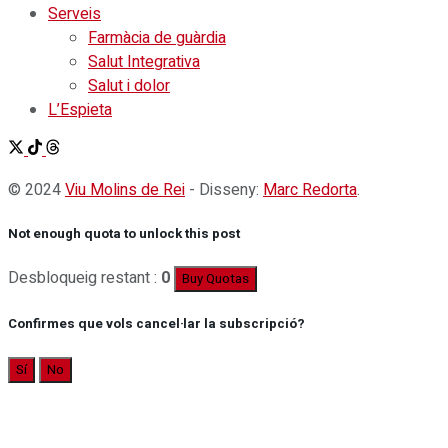
Serveis
Farmàcia de guàrdia
Salut Integrativa
Salut i dolor
L’Espieta
© 2024
Viu Molins de Rei
- Disseny:
Marc Redorta
.
Not enough quota to unlock this post
Desbloqueig restant :
0
Buy Quotas
Confirmes que vols cancel·lar la subscripció?
Sí
No