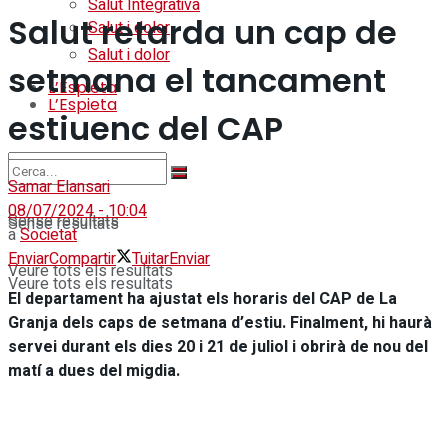
Salut Integrativa
Salut retarda un cap de
Salut i dolor
Salut i dolor
setmana el tancament
L’Espieta
L’Espieta
estiuenc del CAP
Samar Elansari
08/07/2024 - 10:04
Sense resultats
Sense resultats
a
Societat
Enviar
Compartir
Tuitar
Enviar
Veure tots els resultats
Veure tots els resultats
El departament ha ajustat els horaris del CAP de La
Granja dels caps de setmana d’estiu. Finalment, hi haurà
servei durant els dies 20 i 21 de juliol i obrirà de nou del
matí a dues del migdia.