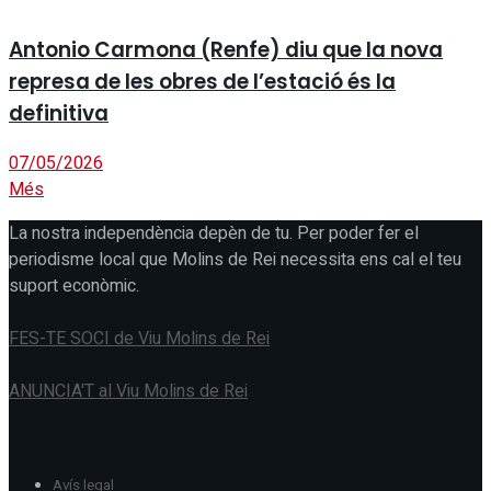
Antonio Carmona (Renfe) diu que la nova
represa de les obres de l’estació és la
definitiva
07/05/2026
Més
La nostra independència depèn de tu. Per poder fer el
periodisme local que Molins de Rei necessita ens cal el teu
suport econòmic.
FES-TE SOCI de Viu Molins de Rei
ANUNCIA'T al Viu Molins de Rei
Avís legal