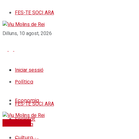
FES-TE SOCI ARA
Dilluns, 10 agost, 2026
Iniciar sessió
Política
Economia
FES-TE SOCI ARA
Societat
FES-TE SOCI
Política
Cultura