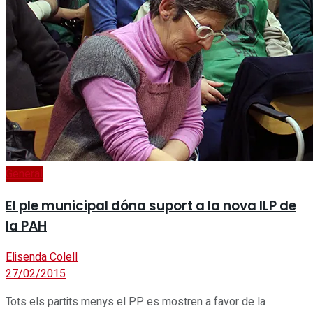
General
El ple municipal dóna suport a la nova ILP de
la PAH
Elisenda Colell
27/02/2015
Tots els partits menys el PP es mostren a favor de la