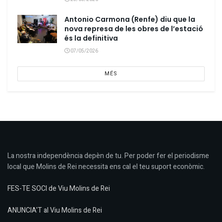
Antonio Carmona (Renfe) diu que la
nova represa de les obres de l’estació
és la definitiva
07/05/2026
MÉS
La nostra independència depèn de tu. Per poder fer el periodisme
local que Molins de Rei necessita ens cal el teu suport econòmic.
FES-TE SOCI de Viu Molins de Rei
ANUNCIA'T al Viu Molins de Rei