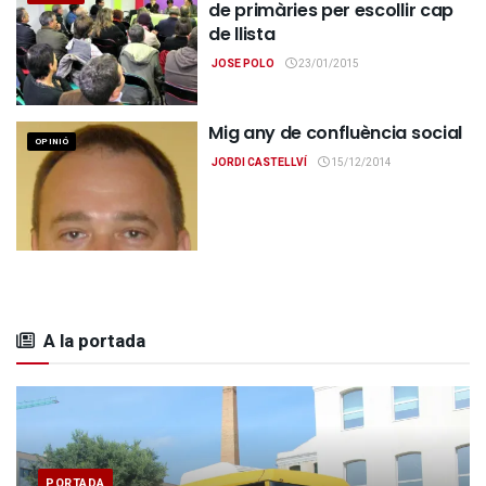
de primàries per escollir cap
de llista
JOSE POLO
23/01/2015
Mig any de confluència social
OPINIÓ
JORDI CASTELLVÍ
15/12/2014
A la portada
PORTADA