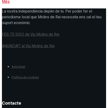
Més
La nostra independència depèn de tu. Per poder fer el
periodisme local que Molins de Rei necessita ens cal el teu
suport econòmic.
FES-TE SOCI de Viu Molins de Rei
ANUNCIA'T al Viu Molins de Rei
Avís legal
Política de cookies
Contacte