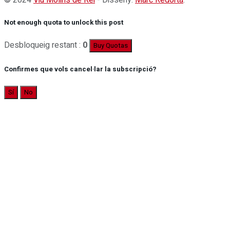
© 2024
Viu Molins de Rei
- Disseny:
Marc Redorta
.
Not enough quota to unlock this post
Desbloqueig restant :
0
Buy Quotas
Confirmes que vols cancel·lar la subscripció?
Sí
No