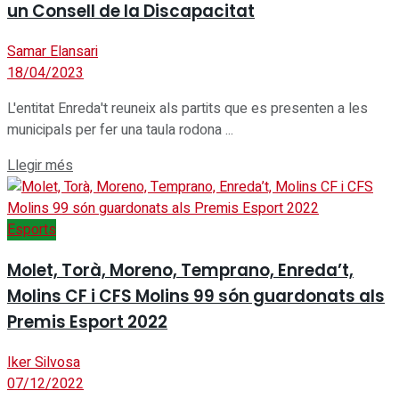
un Consell de la Discapacitat
Samar Elansari
18/04/2023
L'entitat Enreda't reuneix als partits que es presenten a les
municipals per fer una taula rodona ...
Details
Llegir més
Esports
Molet, Torà, Moreno, Temprano, Enreda’t,
Molins CF i CFS Molins 99 són guardonats als
Premis Esport 2022
Iker Silvosa
07/12/2022