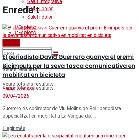
Salut Integrativa
Enreda’t
Salut i dolor
Salut i dolor
L’Espieta
L’Espieta
Societat
El periodista David Guerrero guanya el premi
Bicimpuls per la seva tasca comunicativa en
Sense resultats
Sense resultats
mobilitat en bicicleta
Veure tots els resultats
Veure tots els resultats
Samar Elansari
09/04/2026
Guerrero és codirector de Viu Molins de Rei i periodista
especialitzat en mobilitat a La Vanguardia. ...
Details
Llegir més