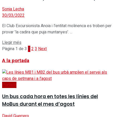
Sonia Lecha
30/03/2022
El Club Excursionista Anoia i l'entitat molinenca es troben per
provar 'la cadira que puja muntanyes'. ...
Details
Llegir més
Pàgina 1 de 3
1
2
3
Next
A la portada
Portada
Un bus cada hora en totes les línies del
MoBus durant el mes d’agost
David Guerrero