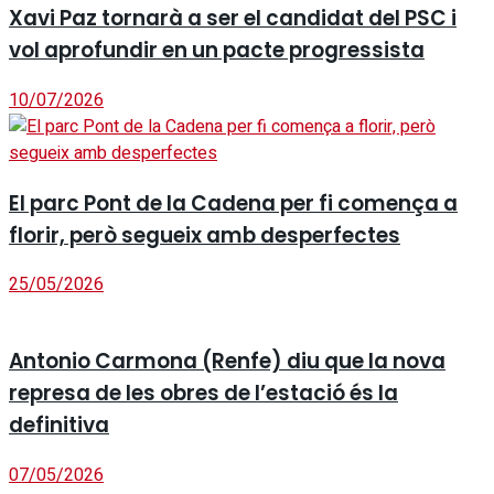
Xavi Paz tornarà a ser el candidat del PSC i
vol aprofundir en un pacte progressista
10/07/2026
El parc Pont de la Cadena per fi comença a
florir, però segueix amb desperfectes
25/05/2026
Antonio Carmona (Renfe) diu que la nova
represa de les obres de l’estació és la
definitiva
07/05/2026