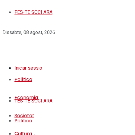
FES-TE SOCI ARA
Dissabte, 08 agost, 2026
Iniciar sessió
Política
Economia
FES-TE SOCI ARA
Societat
Política
Cultura