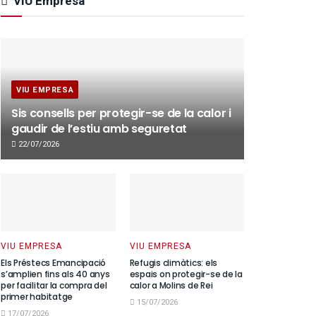
VIU Empresa
VIU EMPRESA
Sis consells per protegir-se de la calor i
gaudir de l’estiu amb seguretat
22/07/2026
VIU EMPRESA
VIU EMPRESA
Els Préstecs Emancipació
Refugis climàtics: els
s’amplien fins als 40 anys
espais on protegir-se de la
per facilitar la compra del
calor a Molins de Rei
primer habitatge
15/07/2026
17/07/2026