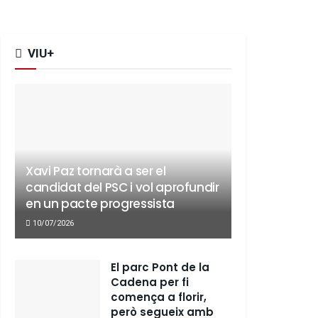
VIU+
Xavi Paz tornarà a ser el
candidat del PSC i vol aprofundir
en un pacte progressista
10/07/2026
El parc Pont de la
Cadena per fi
comença a florir,
però segueix amb