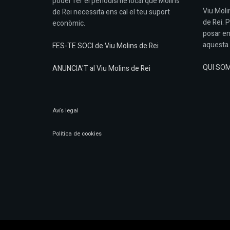
poder fer el periodisme local que Molins
Viu Molin
de Rei necessita ens cal el teu suport
de Rei. 
econòmic.
posar en
aquesta 
FES-TE SOCI de Viu Molins de Rei
QUI SO
ANUNCIA'T al Viu Molins de Rei
Avís legal
Política de cookies