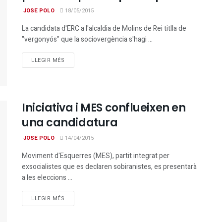
JOSE POLO
18/05/2015
La candidata d'ERC a l'alcaldia de Molins de Rei titlla de
"vergonyós" que la sociovergència s'hagi ...
DETAILS
LLEGIR MÉS
Iniciativa i MES conflueixen en
una candidatura
JOSE POLO
14/04/2015
Moviment d'Esquerres (MES), partit integrat per
exsocialistes que es declaren sobiranistes, es presentarà
a les eleccions ...
DETAILS
LLEGIR MÉS