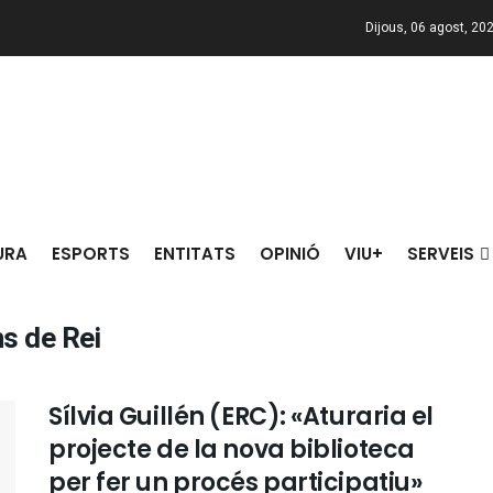
Dijous, 06 agost, 20
URA
ESPORTS
ENTITATS
OPINIÓ
VIU+
SERVEIS
s de Rei
Sílvia Guillén (ERC): «Aturaria el
projecte de la nova biblioteca
per fer un procés participatiu»