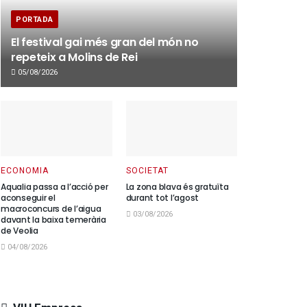
PORTADA
El festival gai més gran del món no
repeteix a Molins de Rei
05/08/2026
ECONOMIA
SOCIETAT
Aqualia passa a l’acció per
La zona blava és gratuïta
aconseguir el
durant tot l’agost
macroconcurs de l’aigua
03/08/2026
davant la baixa temerària
de Veolia
04/08/2026