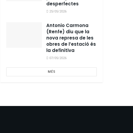
desperfectes
25/05/2026
Antonio Carmona
(Renfe) diu que la
nova represa de les
obres de l’estació és
la definitiva
07/05/2026
MÉS