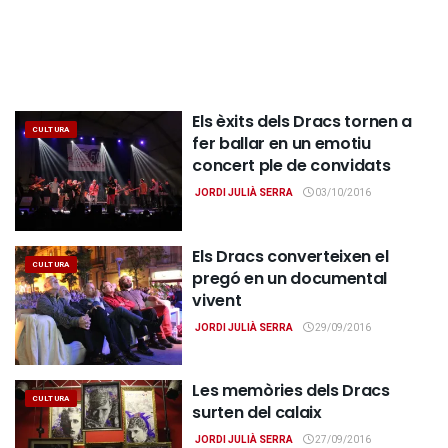
Els èxits dels Dracs tornen a
CULTURA
fer ballar en un emotiu
concert ple de convidats
JORDI JULIÀ SERRA
03/10/2016
Els Dracs converteixen el
CULTURA
pregó en un documental
vivent
JORDI JULIÀ SERRA
29/09/2016
Les memòries dels Dracs
CULTURA
surten del calaix
JORDI JULIÀ SERRA
27/09/2016