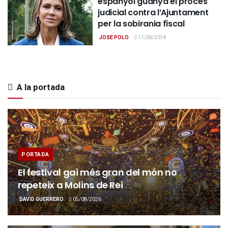
espanyol guanya el procés
judicial contra l’Ajuntament
per la sobirania fiscal
JOSE POLO
11/06/2014
A la portada
PORTADA
El festival gai més gran del món no
repeteix a Molins de Rei
DAVID GUERRERO
05/08/2026