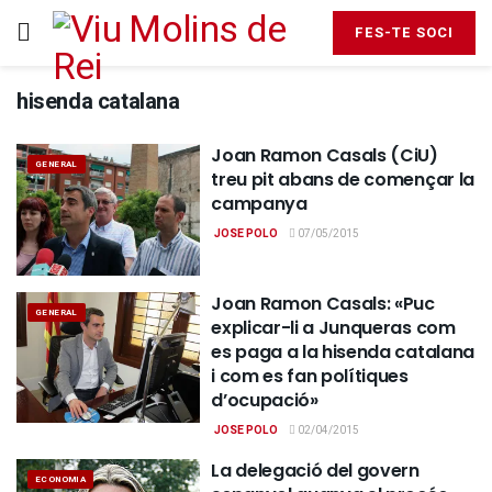
FES-TE SOCI
hisenda catalana
Joan Ramon Casals (CiU)
GENERAL
treu pit abans de començar la
campanya
JOSE POLO
07/05/2015
Joan Ramon Casals: «Puc
GENERAL
explicar-li a Junqueras com
es paga a la hisenda catalana
i com es fan polítiques
d’ocupació»
JOSE POLO
02/04/2015
La delegació del govern
ECONOMIA