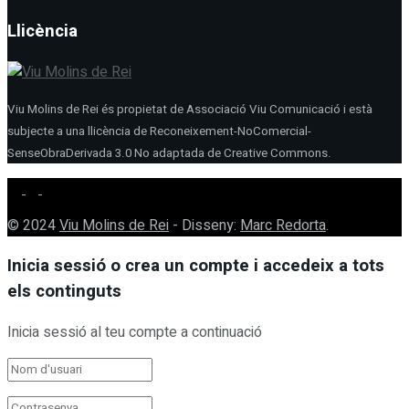
Llicència
Viu Molins de Rei és propietat de Associació Viu Comunicació i està
subjecte a una llicència de Reconeixement-NoComercial-
SenseObraDerivada 3.0 No adaptada de Creative Commons.
© 2024
Viu Molins de Rei
- Disseny:
Marc Redorta
.
Inicia sessió o crea un compte i accedeix a tots
els continguts
Inicia sessió al teu compte a continuació