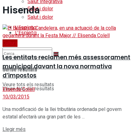
Salut Integrativa
Hisenda
Salut i dolor
Salut i dolor
L’Espieta
L’Espieta
Cultura
Les entitats reclamen més assessorament
municipal davant la nova normativa
Sense resultats
Sense resultats
d’impostos
Veure tots els resultats
Veure tots els resultats
Elisenda Colell
10/03/2015
Una modificació de la llei tributària ordenada pel govern
estatal afectarà una gran part de les ...
Details
Llegir més