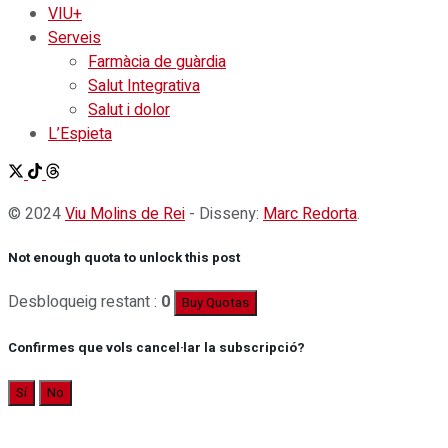
VIU+
Serveis
Farmàcia de guàrdia
Salut Integrativa
Salut i dolor
L’Espieta
© 2024
Viu Molins de Rei
- Disseny:
Marc Redorta
.
Not enough quota to unlock this post
Desbloqueig restant :
0
Buy Quotas
Confirmes que vols cancel·lar la subscripció?
Sí
No