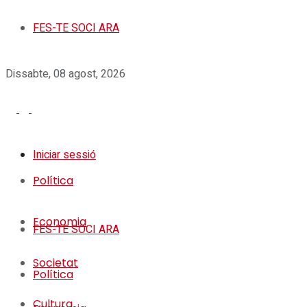
FES-TE SOCI ARA
Dissabte, 08 agost, 2026
Iniciar sessió
Política
Economia
FES-TE SOCI ARA
Societat
Política
Cultura