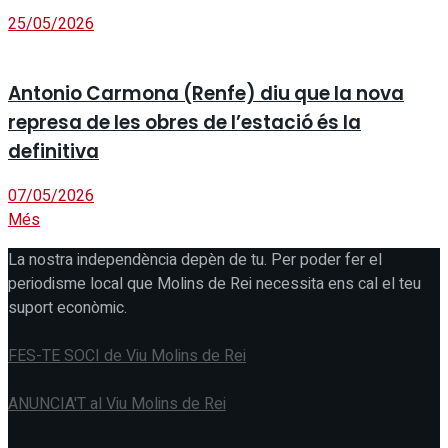
25/05/2026
Antonio Carmona (Renfe) diu que la nova
represa de les obres de l’estació és la
definitiva
07/05/2026
Més
La nostra independència depèn de tu. Per poder fer el
periodisme local que Molins de Rei necessita ens cal el teu
suport econòmic.
FES-TE SOCI de Viu Molins de Rei
ANUNCIA'T al Viu Molins de Rei