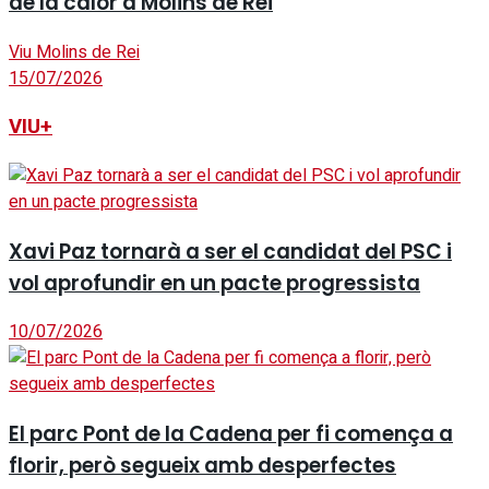
de la calor a Molins de Rei
Viu Molins de Rei
15/07/2026
VIU+
Xavi Paz tornarà a ser el candidat del PSC i
vol aprofundir en un pacte progressista
10/07/2026
El parc Pont de la Cadena per fi comença a
florir, però segueix amb desperfectes