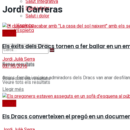
Salut Integrativa
Jordi Carreras
Salut i dolor
Salut i dolor
L’Espieta
L’Espieta
Cultura
Els èxits dels Dracs tornen a fer ballar en un 
Jordi Julià Serra
Sense resultats
Sense resultats
03/10/2016
Amics, família i músics admiradors dels Dracs van anar desfilant 
Veure tots els resultats
Veure tots els resultats
Details
Llegir més
Cultura
Els Dracs converteixen el pregó en un documen
Jordi Julià Serra