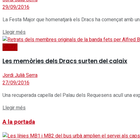
29/09/2016
La Festa Major que homenatjarà els Dracs ha començat amb un p
Details
Llegir més
Cultura
Les memòries dels Dracs surten del calaix
Jordi Julià Serra
27/09/2016
Una recuperada capella del Palau dels Requesens acull una expo
Details
Llegir més
A la portada