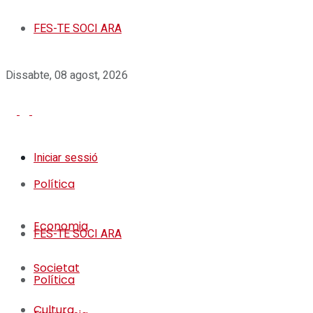
FES-TE SOCI ARA
Dissabte, 08 agost, 2026
Iniciar sessió
Política
Economia
FES-TE SOCI ARA
Societat
Política
Cultura