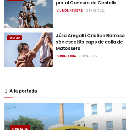
per al Concurs de Castells
VIU MOLINS DE REI
13/09/2022
Júlia Aregall i Cristian Barroso
CULTURA
són escollits caps de colla de
Matossers
SONIA LECHA
10/02/2022
A la portada
PORTADA