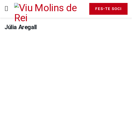
FES-TE SOCI
Júlia Aregall