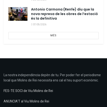
Antonio Carmona (Renfe) diu que la
nova represa de les obres de l’estació
és la definitiva
07/05/2026
MÉS
La nostra independència depèn de tu. Per poder fer el periodisme
local que Molins de Rei necessita ens cal el teu suport econòmic.
FES-TE SOCI de Viu Molins de Rei
ANUNCIA'T al Viu Molins de Rei