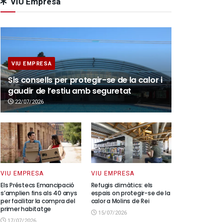
VIU Empresa
VIU EMPRESA
Sis consells per protegir-se de la calor i
gaudir de l’estiu amb seguretat
22/07/2026
VIU EMPRESA
VIU EMPRESA
Els Préstecs Emancipació
Refugis climàtics: els
s’amplien fins als 40 anys
espais on protegir-se de la
per facilitar la compra del
calor a Molins de Rei
primer habitatge
15/07/2026
17/07/2026