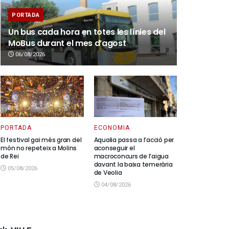
PORTADA
Un bus cada hora en totes les línies del
MoBus durant el mes d’agost
06/08/2026
PORTADA
ECONOMIA
El festival gai més gran del
Aqualia passa a l’acció per
món no repeteix a Molins
aconseguir el
de Rei
macroconcurs de l’aigua
davant la baixa temerària
05/08/2026
de Veolia
04/08/2026