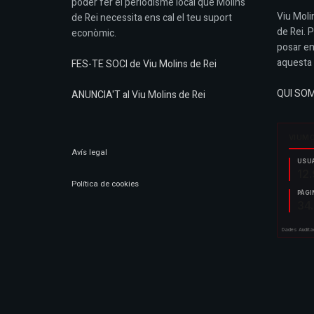
poder fer el periodisme local que Molins
Viu Molin
de Rei necessita ens cal el teu suport
de Rei. 
econòmic.
posar en
aquesta 
FES-TE SOCI de Viu Molins de Rei
QUI SO
ANUNCIA'T al Viu Molins de Rei
Avís legal
Política de cookies