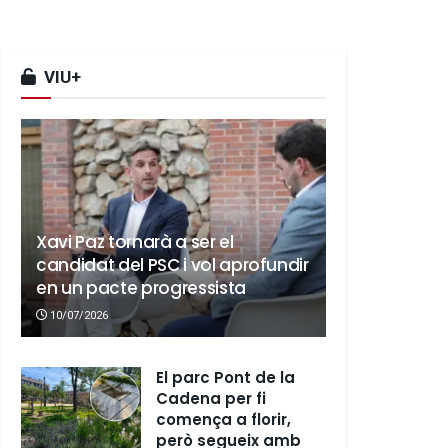
VIU+
Xavi Paz tornarà a ser el
candidat del PSC i vol aprofundir
en un pacte progressista
10/07/2026
El parc Pont de la
Cadena per fi
comença a florir,
però segueix amb