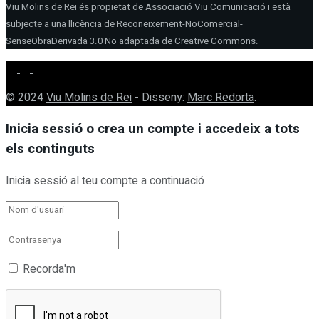
Viu Molins de Rei és propietat de Associació Viu Comunicació i està
subjecte a una llicència de Reconeixement-NoComercial-
SenseObraDerivada 3.0 No adaptada de Creative Commons.
© 2024
Viu Molins de Rei
- Disseny:
Marc Redorta
.
Inicia sessió o crea un compte i accedeix a tots
els continguts
Inicia sessió al teu compte a continuació
Recorda'm