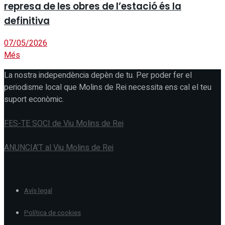
represa de les obres de l’estació és la
definitiva
07/05/2026
Més
La nostra independència depèn de tu. Per poder fer el
periodisme local que Molins de Rei necessita ens cal el teu
suport econòmic.
FES-TE SOCI de Viu Molins de Rei
ANUNCIA'T al Viu Molins de Rei
Avís legal
Política de cookies