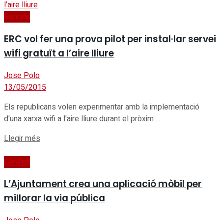
General
ERC vol fer una prova pilot per instal·lar servei
wifi gratuït a l’aire lliure
Jose Polo
13/05/2015
Els republicans volen experimentar amb la implementació
d'una xarxa wifi a l'aire lliure durant el pròxim ...
Details
Llegir més
General
L’Ajuntament crea una aplicació mòbil per
millorar la via pública