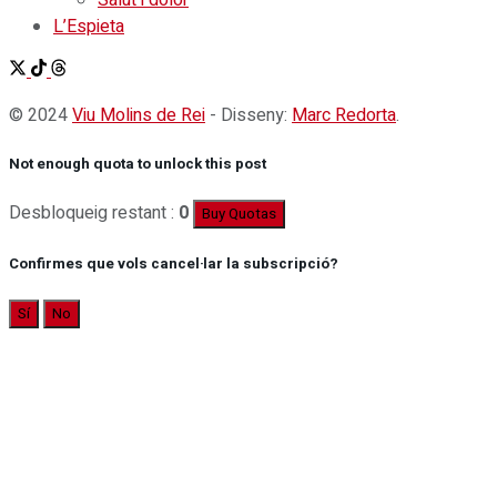
L’Espieta
© 2024
Viu Molins de Rei
- Disseny:
Marc Redorta
.
Not enough quota to unlock this post
Desbloqueig restant :
0
Buy Quotas
Confirmes que vols cancel·lar la subscripció?
Sí
No