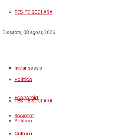
FES-TE SOCI ARA
Dissabte, 08 agost, 2026
Iniciar sessió
Política
Economia
FES-TE SOCI ARA
Societat
Política
Cultura