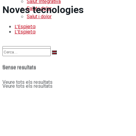
Salut Integrativa
Noves tecnologies
Salut i dolor
Salut i dolor
L’Espieta
L’Espieta
Sense resultats
Sense resultats
Veure tots els resultats
Veure tots els resultats