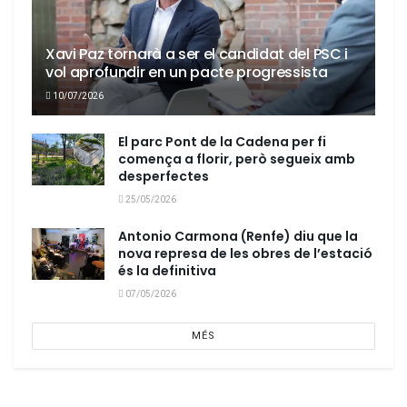
Xavi Paz tornarà a ser el candidat del PSC i
vol aprofundir en un pacte progressista
10/07/2026
El parc Pont de la Cadena per fi
comença a florir, però segueix amb
desperfectes
25/05/2026
Antonio Carmona (Renfe) diu que la
nova represa de les obres de l’estació
és la definitiva
07/05/2026
MÉS