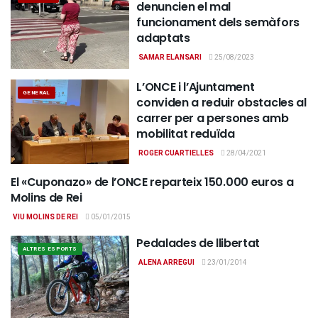
denuncien el mal
funcionament dels semàfors
adaptats
SAMAR ELANSARI
25/08/2023
L’ONCE i l’Ajuntament
GENERAL
conviden a reduir obstacles al
carrer per a persones amb
mobilitat reduïda
ROGER CUARTIELLES
28/04/2021
El «Cuponazo» de l’ONCE reparteix 150.000 euros a
GENERAL
Molins de Rei
VIU MOLINS DE REI
05/01/2015
Pedalades de llibertat
ALTRES ESPORTS
ALENA ARREGUI
23/01/2014