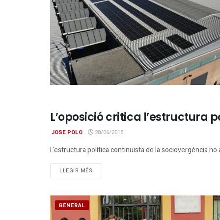
L’oposició critica l’estructura 
GENERAL
JOSE POLO
28/06/2015
L'estructura política continuista de la sociovergència no a
DETAILS
LLEGIR MÉS
GENERAL