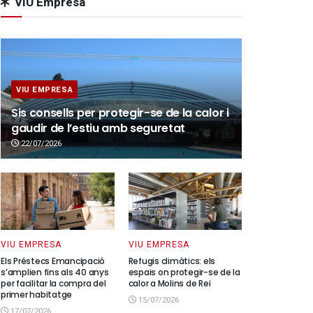
VIU Empresa
VIU EMPRESA
Sis consells per protegir-se de la calor i
gaudir de l’estiu amb seguretat
22/07/2026
VIU EMPRESA
VIU EMPRESA
Els Préstecs Emancipació
Refugis climàtics: els
s’amplien fins als 40 anys
espais on protegir-se de la
per facilitar la compra del
calor a Molins de Rei
primer habitatge
15/07/2026
17/07/2026