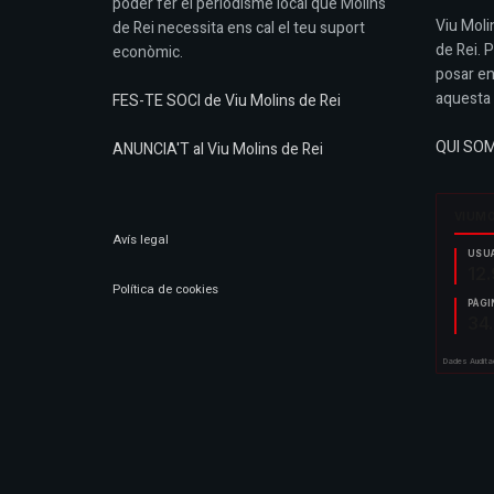
poder fer el periodisme local que Molins
Viu Molin
de Rei necessita ens cal el teu suport
de Rei. 
econòmic.
posar en
aquesta 
FES-TE SOCI de Viu Molins de Rei
QUI SO
ANUNCIA'T al Viu Molins de Rei
Avís legal
Política de cookies