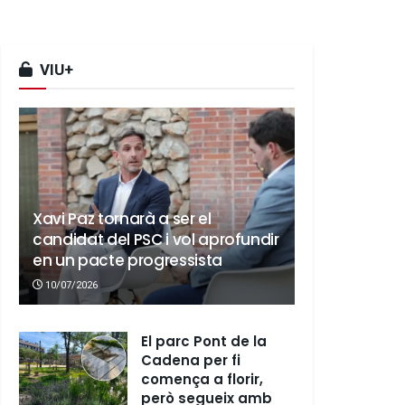
VIU+
Xavi Paz tornarà a ser el
candidat del PSC i vol aprofundir
en un pacte progressista
10/07/2026
El parc Pont de la
Cadena per fi
comença a florir,
però segueix amb