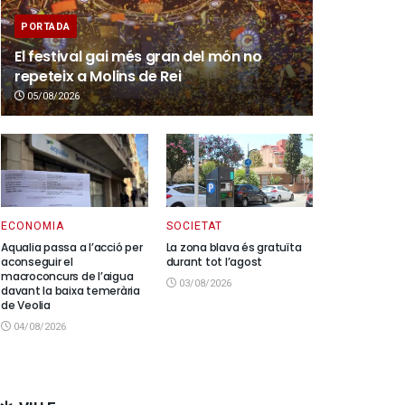
PORTADA
El festival gai més gran del món no
repeteix a Molins de Rei
05/08/2026
ECONOMIA
SOCIETAT
Aqualia passa a l’acció per
La zona blava és gratuïta
aconseguir el
durant tot l’agost
macroconcurs de l’aigua
03/08/2026
davant la baixa temerària
de Veolia
04/08/2026