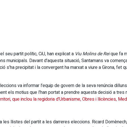
 seu partit polític, CiU, han explicat a
Viu Molins de Rei
que fa m
ions municipals. Davant d’aquesta situació, Santamans va comença
ió s’ha precipitat i la convergent ha marxat a viure a Girona, fet 
ccions va informar l’equip de govern de la seva renúncia dilluns 
ent els motius que l’han portat a prendre aquesta decisió a tres m
ritori, que inclou la regidoria d’Urbanisme, Obres i llicències, Med
les llistes del partit a les darreres eleccions. Ricard Domènech