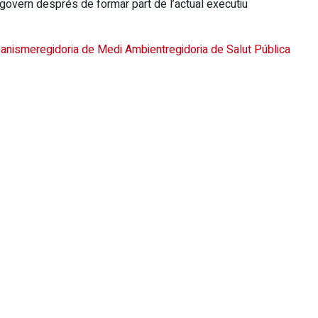
overn després de formar part de l’actual executiu
rbanisme
regidoria de Medi Ambient
regidoria de Salut Pública