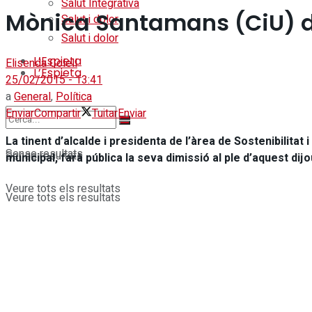
Salut Integrativa
Mònica Santamans (CiU) dei
Salut i dolor
Salut i dolor
L’Espieta
Elisenda Colell
L’Espieta
25/02/2015 - 13:41
a
General
,
Política
Enviar
Compartir
Tuitar
Enviar
La tinent d’alcalde i
presidenta de l’àrea de Sostenibilitat
Sense resultats
Sense resultats
municipal, farà pública la seva dimissió al ple d’aquest dijo
Veure tots els resultats
Veure tots els resultats