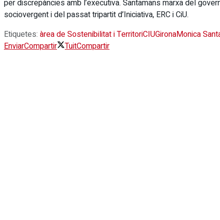
per discrepàncies amb l’executiva. Santamans marxa del govern
sociovergent i del passat tripartit d’Iniciativa, ERC i CiU.
Etiquetes:
àrea de Sostenibilitat i Territori
CIU
Girona
Monica San
Enviar
Compartir
Tuit
Compartir