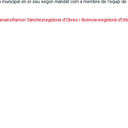
 municipal en el seu segon mandat com a membre de l’equip de g
tamans
Ramon Sànchez
regidoria d'Obres i llicències
regidoria d'U