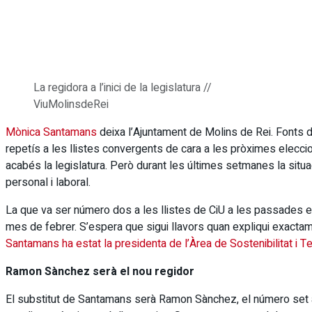
La regidora a l’inici de la legislatura //
ViuMolinsdeRei
Mònica Santamans
deixa l’Ajuntament de Molins de Rei. Fonts del
repetís a les llistes convergents de cara a les pròximes elecc
acabés la legislatura. Però durant les últimes setmanes la situac
personal i laboral.
La que va ser número dos a les llistes de CiU a les passades ele
mes de febrer. S’espera que sigui llavors quan expliqui exactam
Santamans ha estat la presidenta de l’Àrea de Sostenibilitat i Ter
Ramon Sànchez serà el nou regidor
El substitut de Santamans serà Ramon Sànchez, el número set a 