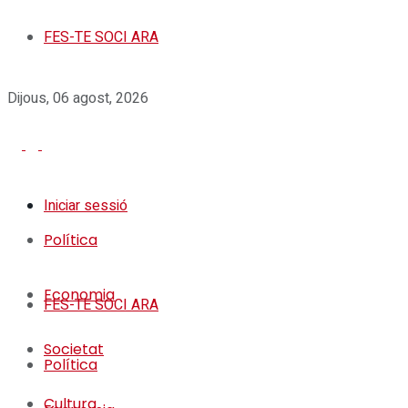
FES-TE SOCI ARA
Dijous, 06 agost, 2026
Iniciar sessió
Política
Economia
FES-TE SOCI ARA
Societat
Política
Cultura