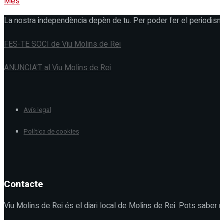
Més
La nostra independència depèn de tu. Per poder fer el periodis
FES-TE SOCI de Viu Molins de Rei
ANUNCIA'T al Viu Molins de Rei
Avís legal
Política de cookies
Contacte
Viu Molins de Rei és el diari local de Molins de Rei. Pots saber