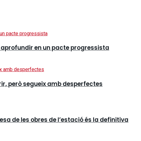
ol aprofundir en un pacte progressista
orir, però segueix amb desperfectes
a de les obres de l’estació és la definitiva