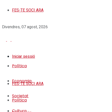
FES-TE SOCI ARA
Divendres, 07 agost, 2026
Iniciar sessió
Política
Economia
FES-TE SOCI ARA
Societat
Política
Cultura