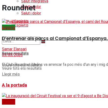
Salut Integrativa
Roundnet
Salut i dolor
Salut i dolor
L’Espieta
L’Espieta
Esports
D’entrenar als parcs al Campionat d’Espanya,
Samar Elansari
Sense resultats
Sense resultats
03/03/2026
El Club Roundnet Molins va arrencar fa poc més d’un any i mig de
Veure tots els resultats
Veure tots els resultats
Details
Llegir més
A la portada
Portada