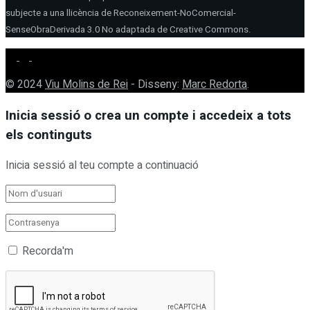
subjecte a una llicència de Reconeixement-NoComercial-
SenseObraDerivada 3.0 No adaptada de Creative Commons.
© 2024
Viu Molins de Rei
- Disseny:
Marc Redorta
.
Inicia sessió o crea un compte i accedeix a tots
els continguts
Inicia sessió al teu compte a continuació
Recorda'm