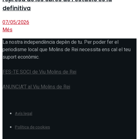
definitiva
07/05/2026
Més
La nostra independència depèn de tu. Per poder fer el
periodisme local que Molins de Rei necessita ens cal el teu
suport econòmic.
FES-TE SOCI de Viu Molins de Rei
ANUNCIA'T al Viu Molins de Rei
Avís legal
Política de cookies