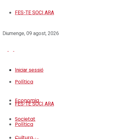
FES-TE SOCI ARA
Diumenge, 09 agost, 2026
Iniciar sessió
Política
Economia
FES-TE SOCI ARA
Societat
Política
Cultura