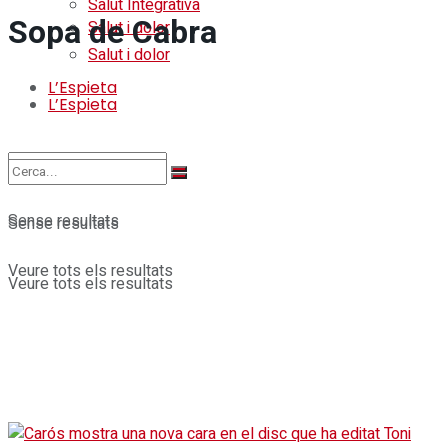
Salut Integrativa
Sopa de Cabra
Salut i dolor
Salut i dolor
L’Espieta
L’Espieta
Sense resultats
Sense resultats
Veure tots els resultats
Veure tots els resultats