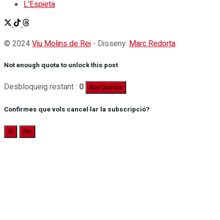
L’Espieta
© 2024
Viu Molins de Rei
- Disseny:
Marc Redorta
.
Not enough quota to unlock this post
Desbloqueig restant :
0
Buy Quotas
Confirmes que vols cancel·lar la subscripció?
Sí
No