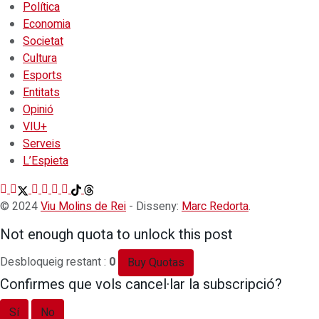
Política
Economia
Societat
Cultura
Esports
Entitats
Opinió
VIU+
Serveis
L’Espieta
© 2024
Viu Molins de Rei
- Disseny:
Marc Redorta
.
Not enough quota to unlock this post
Desbloqueig restant :
0
Buy Quotas
Confirmes que vols cancel·lar la subscripció?
Sí
No