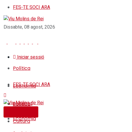
FES-TE SOCI ARA
Dissabte, 08 agost, 2026
Iniciar sessió
Política
FES-TE SOCI ARA
Economia
Societat
Política
FES-TE SOCI
Economia
Cultura