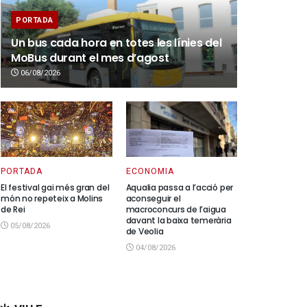
PORTADA
Un bus cada hora en totes les línies del
MoBus durant el mes d’agost
06/08/2026
PORTADA
ECONOMIA
El festival gai més gran del
Aqualia passa a l’acció per
món no repeteix a Molins
aconseguir el
de Rei
macroconcurs de l’aigua
davant la baixa temerària
05/08/2026
de Veolia
04/08/2026