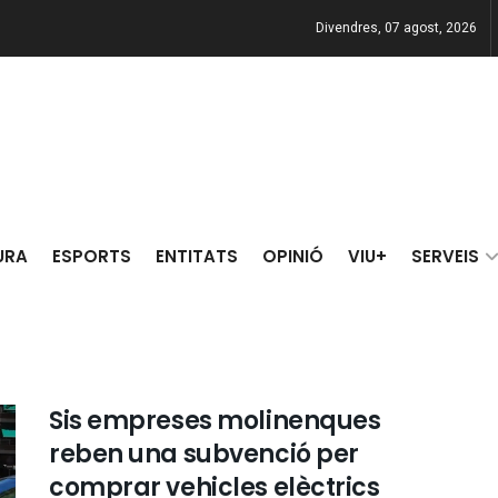
Divendres, 07 agost, 2026
URA
ESPORTS
ENTITATS
OPINIÓ
VIU+
SERVEIS
Sis empreses molinenques
reben una subvenció per
comprar vehicles elèctrics