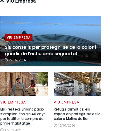
VIU Empresa
VIU EMPRESA
Sis consells per protegir-se de la calor i
gaudir de l’estiu amb seguretat
22/07/2026
VIU EMPRESA
VIU EMPRESA
Els Préstecs Emancipació
Refugis climàtics: els
s’amplien fins als 40 anys
espais on protegir-se de la
per facilitar la compra del
calor a Molins de Rei
primer habitatge
15/07/2026
17/07/2026