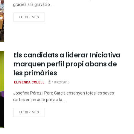
gràcies a la gravació ...
DETAILS
LLEGIR MÉS
Els candidats a liderar Iniciativa
marquen perfil propi abans de
les primàries
ELISENDA COLELL
18/02/2015
Josefina Pérez i Pere Garcia ensenyen totes les seves
cartes en un acte previ a la ...
DETAILS
LLEGIR MÉS