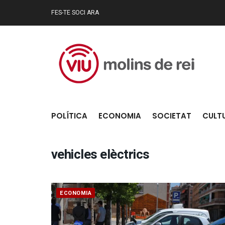
FES-TE SOCI ARA
POLÍTICA
ECONOMIA
SOCIETAT
CULT
vehicles elèctrics
ECONOMIA