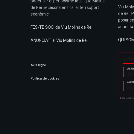
poder fer el periodisme local que Molins
Viu Molin
de Rei necessita ens cal el teu suport
de Rei. 
econòmic.
posar en
aquesta 
FES-TE SOCI de Viu Molins de Rei
QUI SO
ANUNCIA'T al Viu Molins de Rei
Avís legal
Política de cookies