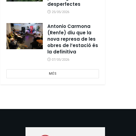
desperfectes
25/05/2026
Antonio Carmona
(Renfe) diu que la
nova represa de les
obres de l’estació és
la definitiva
07/05/2026
MÉS