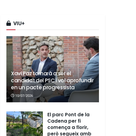
VIU+
Xavi Paz tornarà a ser el
candidat del PSC i vol aprofundir
en un pacte progressista
10/07/2026
El parc Pont de la
Cadena per fi
comença a florir,
però segueix amb