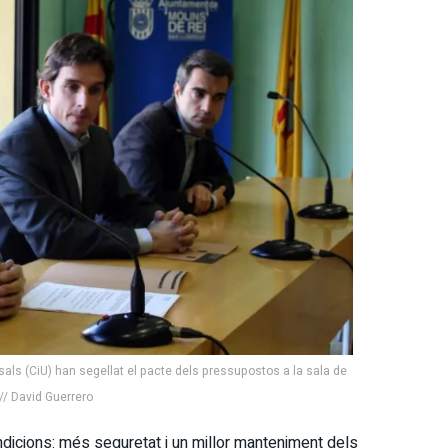
als (CiU) han segellat el pacte dels pressupostos a la sala de
// David Guerrero
dicions: més seguretat i un millor manteniment dels