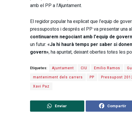
amb el PP a l’Ajuntament.
El regidor popular ha explicat que l’equip de gover
pressupostos i després el PP va presentar una al
continuarem negociant amb l’equip de gover
un futur:
«Ja hi haurà temps per saber si donem
govern»
, ha apuntat, deixant obertes totes les po
Etiquetes:
Ajuntament
CIU
Emilio Ramos
Gu
manteniment dels carrers
PP
Pressupost 201
Xavi Paz
Enviar
Compartir