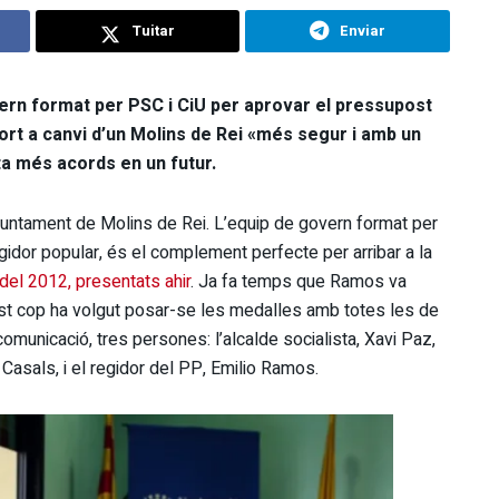
Tuitar
Enviar
vern format per PSC i CiU per aprovar el pressupost
port a canvi d’un Molins de Rei «més segur i amb un
ta més acords en un futur.
l’Ajuntament de Molins de Rei. L’equip de govern format per
egidor popular, és el complement perfecte per arribar a la
del 2012, presentats ahir
. Ja fa temps que Ramos va
est cop ha volgut posar-se les medalles amb totes les de
comunicació, tres persones: l’alcalde socialista, Xavi Paz,
Casals, i el regidor del PP, Emilio Ramos.