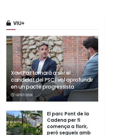
VIU+
Xavi Paz tornarà a ser el
candidat del PSC i vol aprofundir
en un pacte progressista
10/07/2026
El parc Pont de la
Cadena per fi
comença a florir,
però segueix amb