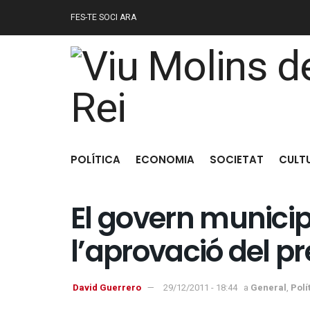
FES-TE SOCI ARA
POLÍTICA
ECONOMIA
SOCIETAT
CULT
El govern municip
l’aprovació del p
David Guerrero
29/12/2011 - 18:44
a
General
,
Polí