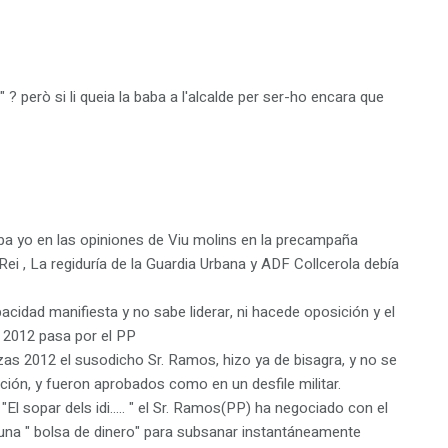
 ? però si li queia la baba a l'alcalde per ser-ho encara que
ba yo en las opiniones de Viu molins en la precampaña
Rei , La regiduría de la Guardia Urbana y ADF Collcerola debía
idad manifiesta y no sabe liderar, ni hacede oposición y el
 2012 pasa por el PP
as 2012 el susodicho Sr. Ramos, hizo ya de bisagra, y no se
ión, y fueron aprobados como en un desfile militar.
El sopar dels idi….. " el Sr. Ramos(PP) ha negociado con el
 una " bolsa de dinero" para subsanar instantáneamente