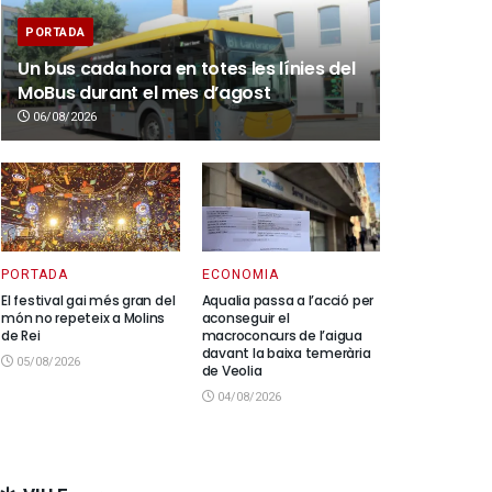
PORTADA
Un bus cada hora en totes les línies del
MoBus durant el mes d’agost
06/08/2026
PORTADA
ECONOMIA
El festival gai més gran del
Aqualia passa a l’acció per
món no repeteix a Molins
aconseguir el
de Rei
macroconcurs de l’aigua
davant la baixa temerària
05/08/2026
de Veolia
04/08/2026