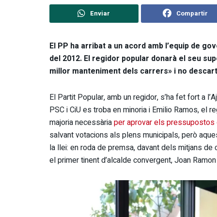
Enviar
Compartir
El PP ha arribat a un acord amb l’equip de go
del 2012. El regidor popular donarà el seu su
millor manteniment dels carrers» i no descar
El Partit Popular, amb un regidor, s’ha fet fort a 
PSC i CiU es troba en minoria i Emilio Ramos, el r
majoria necessària
per aprovar els pressupostos 
salvant votacions als plens municipals, però aqu
la llei: en roda de premsa, davant dels mitjans de 
el primer tinent d’alcalde convergent, Joan Ramon 