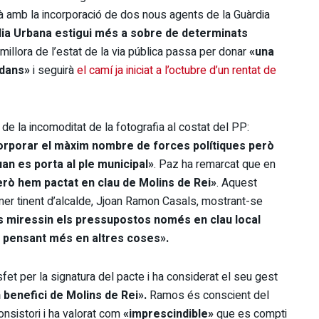
arà amb la incorporació de dos nous agents de la Guàrdia
ia Urbana estigui més a sobre de determinats
 millora de l’estat de la via pública passa per donar
«una
adans»
i seguirà
el camí ja iniciat a l’octubre d’un rentat de
 de la incomoditat de la fotografia al costat del PP:
corporar el màxim nombre de forces polítiques però
an es porta al ple municipal»
. Paz ha remarcat que en
erò hem pactat en clau de Molins de Rei»
. Aquest
mer tinent d’alcalde, Jjoan Ramon Casals, mostrant-se
 es miressin els pressupostos només en clau local
à pensant més en altres coses».
fet per la signatura del pacte i ha considerat el seu gest
 benefici de Molins de Rei».
Ramos és conscient del
consistori i ha valorat com
«imprescindible»
que es compti