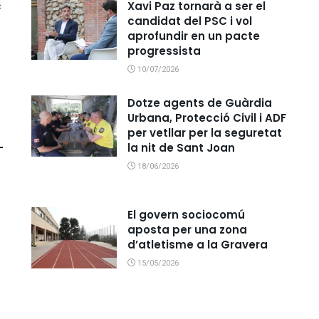
c
Xavi Paz tornarà a ser el
candidat del PSC i vol
aprofundir en un pacte
progressista
10/07/2026
Dotze agents de Guàrdia
Urbana, Protecció Civil i ADF
per vetllar per la seguretat
-
la nit de Sant Joan
18/06/2026
El govern sociocomú
aposta per una zona
d’atletisme a la Gravera
15/05/2026