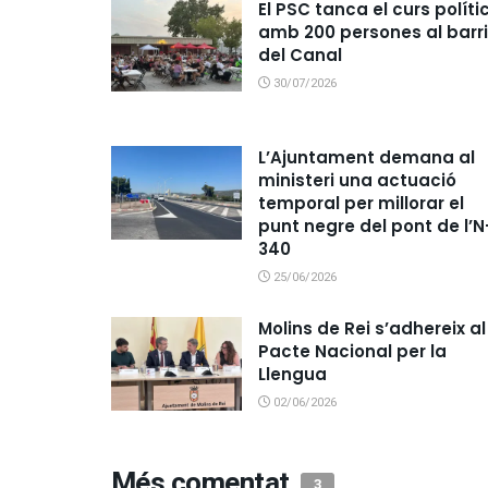
El PSC tanca el curs políti
amb 200 persones al barri
del Canal
30/07/2026
L’Ajuntament demana al
ministeri una actuació
temporal per millorar el
punt negre del pont de l’N
340
25/06/2026
Molins de Rei s’adhereix al
Pacte Nacional per la
Llengua
02/06/2026
Més comentat
3