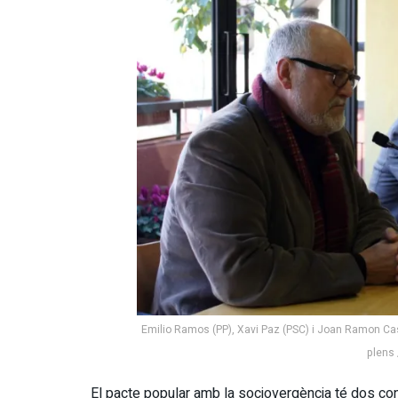
Emilio Ramos (PP), Xavi Paz (PSC) i Joan Ramon Cas
plens 
El pacte popular amb la sociovergència té dos con