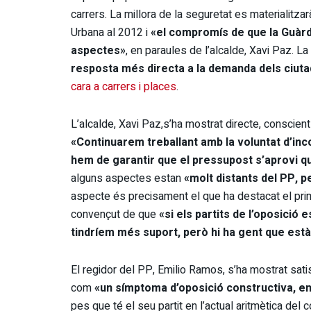
carrers. La millora de la seguretat es materialitz
Urbana al 2012 i
«el compromís de que la Guàrd
aspectes»
, en paraules de l’alcalde, Xavi Paz. La
resposta més directa a la demanda dels ciut
cara a carrers i places
.
L’alcalde, Xavi Paz,s’ha mostrat directe, conscient
«Continuarem treballant amb la voluntat d’in
hem de garantir que el pressupost s’aprovi qu
alguns aspectes estan
«molt distants del PP, p
aspecte és precisament el que ha destacat el pri
convençut de que
«si els partits de l’oposició
tindríem més suport, però hi ha gent que est
El regidor del PP, Emilio Ramos, s’ha mostrat satis
com
«un símptoma d’oposició constructiva, en
pes que té el seu partit en l’actual aritmètica del 