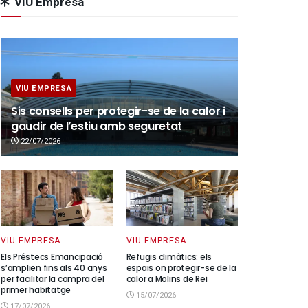
VIU Empresa
VIU EMPRESA
Sis consells per protegir-se de la calor i
gaudir de l’estiu amb seguretat
22/07/2026
VIU EMPRESA
VIU EMPRESA
Els Préstecs Emancipació
Refugis climàtics: els
s’amplien fins als 40 anys
espais on protegir-se de la
per facilitar la compra del
calor a Molins de Rei
primer habitatge
15/07/2026
17/07/2026