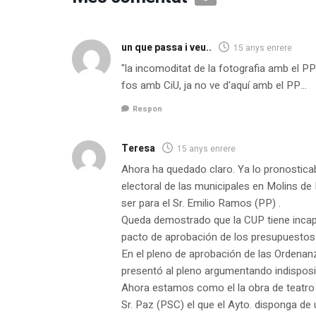
un que passa i veu..
15 anys enrere
"la incomoditat de la fotografia amb el PP"
fos amb CiU, ja no ve d'aquí amb el PP…
Respon
Teresa
15 anys enrere
Ahora ha quedado claro. Ya lo pronostica
electoral de las municipales en Molins de 
ser para el Sr. Emilio Ramos (PP) .
Queda demostrado que la CUP tiene incapac
pacto de aprobación de los presupuestos
En el pleno de aprobación de las Ordenanz
presentó al pleno argumentando indisposic
Ahora estamos como el la obra de teatro "
Sr. Paz (PSC) el que el Ayto. disponga de