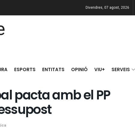
Divendres, 07 agost, 2026
URA
ESPORTS
ENTITATS
OPINIÓ
VIU+
SERVEIS
al pacta amb el PP
ressupost
tica