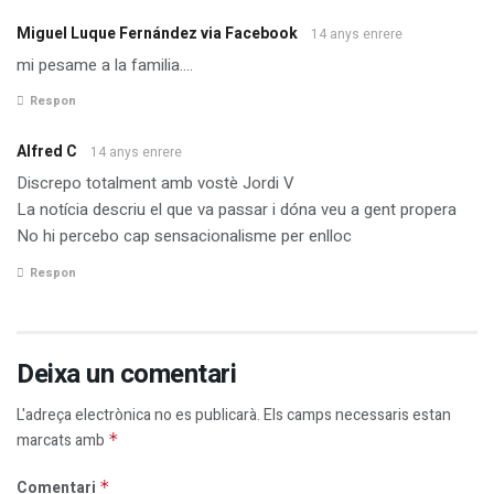
Miguel Luque Fernández via Facebook
14 anys enrere
mi pesame a la familia….
Respon
Alfred C
14 anys enrere
Discrepo totalment amb vostè Jordi V
La notícia descriu el que va passar i dóna veu a gent propera
No hi percebo cap sensacionalisme per enlloc
Respon
Deixa un comentari
L'adreça electrònica no es publicarà.
Els camps necessaris estan
marcats amb
*
Comentari
*