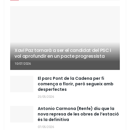
Xavi Paz tornarà a ser el candidat del PSC i
vol aprofundir en un pacte progressista
10/07/2026
El parc Pont de la Cadena per fi
comença a florir, però segueix amb
desperfectes
25/05/2026
Antonio Carmona (Renfe) diu que la
nova represa de les obres de l’estació
és la definitiva
07/05/2026