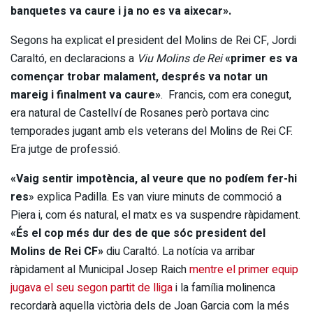
banquetes va caure i ja no es va aixecar».
Segons ha explicat el president del Molins de Rei CF, Jordi
Caraltó, en declaracions a
Viu Molins de Rei
«primer es va
començar trobar malament, després va notar un
mareig i finalment va caure»
. Francis, com era conegut,
era natural de Castellví de Rosanes però portava cinc
temporades jugant amb els veterans del Molins de Rei CF.
Era jutge de professió.
«Vaig sentir impotència, al veure que no podíem fer-hi
res
» explica Padilla. Es van viure minuts de commoció a
Piera i, com és natural, el matx es va suspendre ràpidament.
«És el cop més dur des de que sóc president del
Molins de Rei CF»
diu Caraltó. La notícia va arribar
ràpidament al Municipal Josep Raich
mentre el primer equip
jugava el seu segon partit de lliga
i la família molinenca
recordarà aquella victòria dels de Joan Garcia com la més