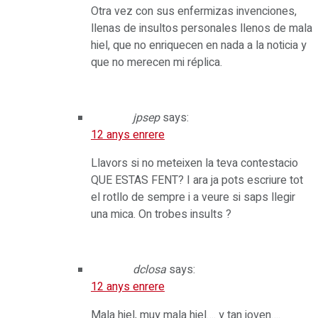
Otra vez con sus enfermizas invenciones,
llenas de insultos personales llenos de mala
hiel, que no enriquecen en nada a la noticia y
que no merecen mi réplica.
jpsep
says:
12 anys enrere
Llavors si no meteixen la teva contestacio
QUE ESTAS FENT? I ara ja pots escriure tot
el rotllo de sempre i a veure si saps llegir
una mica. On trobes insults ?
dclosa
says:
12 anys enrere
Mala hiel, muy mala hiel…. y tan joven….