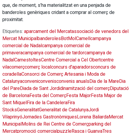
que, de moment, s’ha materialitzat en una penjada de
banderoles genèriques cridant a comprar al comerç de
proximitat.
Etiquetes:
aparcament del Mercat
associació de venedors del
Mercat Municipal
banderoles
BotMol
Camell
campanya
comercial de Nadal
campanya comercial de
primavera
campanya comercial de tardor
campanya de
Nadal
Carnestoltes
Centre Comercial a Cel Obert
centre
vila
comerç
comerç local
concurs d'aparadors
concurs de
coradella
Consorci de Comerç Artesania i Moda de
Catalunya
conveni
convenis
convenis anuals
Dia de la Mare
Dia
del Pare
Diada de Sant Jordi
dinamització del comerç
Diputació
de Barcelona
Festa del Comerç
Festa Major
Festa Major de
Sant Miquel
Fira de la Candelera
Fira
Stocks
Generalitat
Generalitat de Catalunya
Jordi
Vilaprinyó
Jornades Gastronòmiques
Lorena Baliarda
Mercat
Municipal
Molins de Rei Centre de Comerç
parking del
Mercat
promoció comercial
puzzle
Rasca i Guanya
Tres