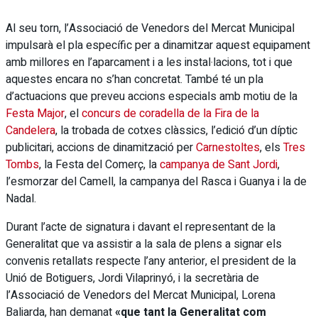
Al seu torn, l’Associació de Venedors del Mercat Municipal
impulsarà el pla específic per a dinamitzar aquest equipament
amb millores en l’aparcament i a les instal·lacions, tot i que
aquestes encara no s’han concretat. També té un pla
d’actuacions que preveu accions especials amb motiu de la
Festa Major
, el
concurs de coradella de la Fira de la
Candelera
, la trobada de cotxes clàssics, l’edició d’un díptic
publicitari, accions de dinamització per
Carnestoltes
, els
Tres
Tombs
, la Festa del Comerç, la
campanya de Sant Jordi
,
l’esmorzar del Camell, la campanya del Rasca i Guanya i la de
Nadal.
Durant l’acte de signatura i davant el representant de la
Generalitat que va assistir a la sala de plens a signar els
convenis retallats respecte l’any anterior, el president de la
Unió de Botiguers, Jordi Vilaprinyó, i la secretària de
l’Associació de Venedors del Mercat Municipal, Lorena
Baliarda, han demanat
«que tant la Generalitat com