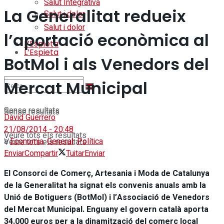
Salut Integrativa
La Generalitat redueix
Salut i dolor
Salut i dolor
l’aportació econòmica al
L’Espieta
L’Espieta
BotMol i als Venedors del
Mercat Municipal
Sense resultats
Sense resultats
David Guerrero
21/08/2014 - 20:48
Veure tots els resultats
a
Economia
,
General
,
Política
Veure tots els resultats
Enviar
Compartir
Tuitar
Enviar
El Consorci de Comerç, Artesania i Moda de Catalunya
de la Generalitat ha signat els convenis anuals amb la
Unió de Botiguers (BotMol) i l’Associació de Venedors
del Mercat Municipal. Enguany el govern català aporta
34.000 euros per a la dinamització del comerç local