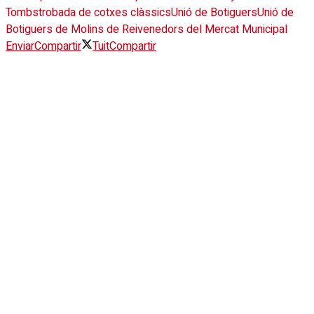
Tombs
trobada de cotxes clàssics
Unió de Botiguers
Unió de
Botiguers de Molins de Rei
venedors del Mercat Municipal
Enviar
Compartir
Tuit
Compartir