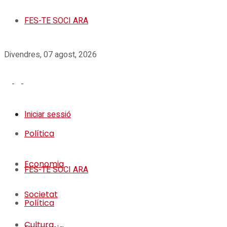
FES-TE SOCI ARA
Divendres, 07 agost, 2026
Iniciar sessió
Política
Economia
FES-TE SOCI ARA
Societat
Política
Cultura