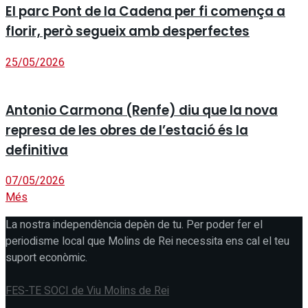
El parc Pont de la Cadena per fi comença a
florir, però segueix amb desperfectes
25/05/2026
Antonio Carmona (Renfe) diu que la nova
represa de les obres de l’estació és la
definitiva
07/05/2026
Més
La nostra independència depèn de tu. Per poder fer el
periodisme local que Molins de Rei necessita ens cal el teu
suport econòmic.
FES-TE SOCI de Viu Molins de Rei