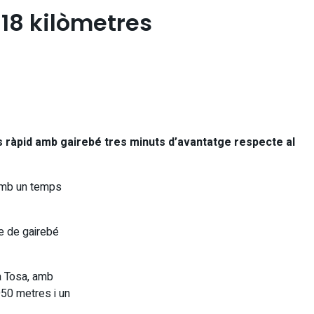
18 kilòmetres
és ràpid amb gairebé tres minuts d’avantatge respecte al
 amb un temps
ge de gairebé
a Tosa, amb
950 metres i un