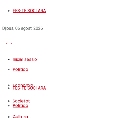
FES-TE SOCI ARA
Dijous, 06 agost, 2026
Iniciar sessió
Política
Economia
FES-TE SOCI ARA
Societat
Política
Cultura