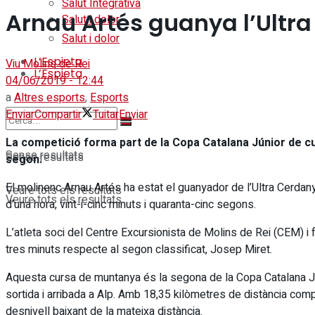
Salut Integrativa
Arnau Artés guanya l’Ultra
Salut i dolor
Salut i dolor
L’Espieta
Viu Molins de Rei
L’Espieta
04/06/2019 - 12:44
a
Altres esports
,
Esports
Enviar
Compartir
Tuitar
Enviar
La competició forma part de la Copa Catalana Júnior de 
Sense resultats
Sense resultats
segon.
El molinenc Arnau Artés ha estat el guanyador de l’Ultra Cerdan
Veure tots els resultats
Veure tots els resultats
d’una hora, vint-i-cinc minuts i quaranta-cinc segons.
L’atleta soci del Centre Excursionista de Molins de Rei (CEM) i
tres minuts respecte al segon classificat, Josep Miret.
Aquesta cursa de muntanya és la segona de la Copa Catalana Jún
sortida i arribada a Alp. Amb 18,35 kilòmetres de distància compl
desnivell baixant de la mateixa distància.