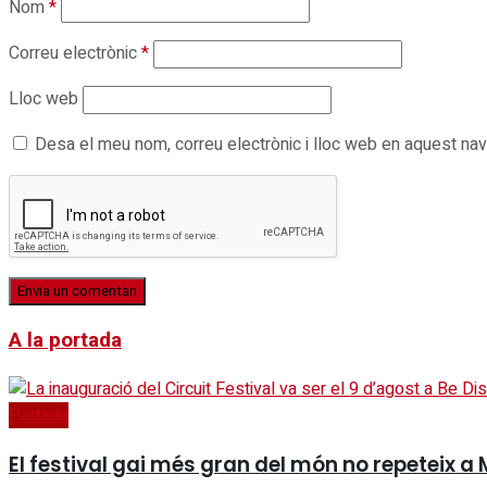
Nom
*
Correu electrònic
*
Lloc web
Desa el meu nom, correu electrònic i lloc web en aquest na
A la portada
Portada
El festival gai més gran del món no repeteix a 