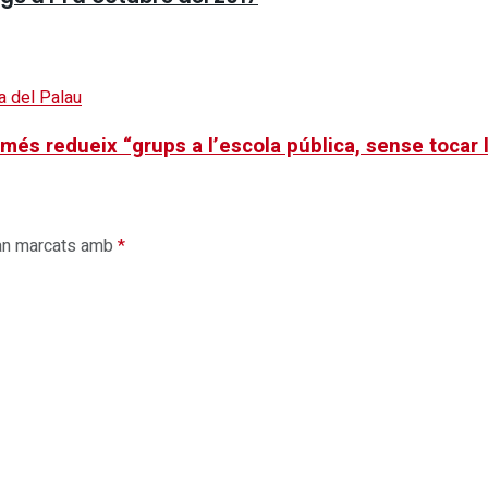
és redueix “grups a l’escola pública, sense tocar 
an marcats amb
*