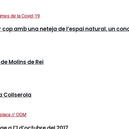
r cop amb una neteja de l’espai natural, un conc
de Molins de Rei
a Collserola
e a l’1 d’octubre del 2017