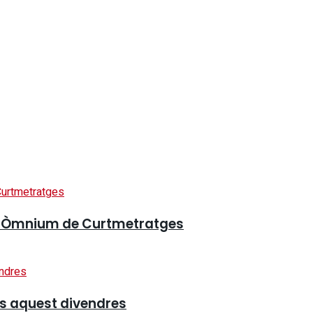
val Òmnium de Curtmetratges
is aquest divendres