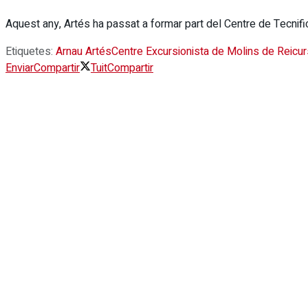
Aquest any, Artés ha passat a formar part del Centre de Tecnif
Etiquetes:
Arnau Artés
Centre Excursionista de Molins de Rei
cu
Enviar
Compartir
Tuit
Compartir