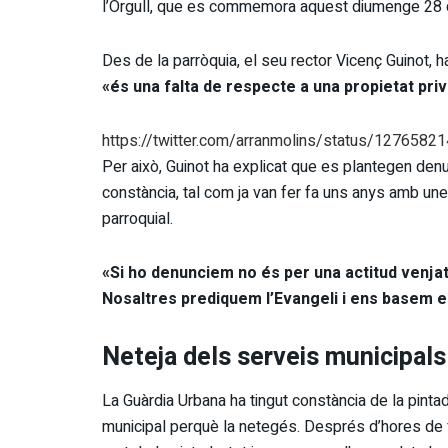
l’Orgull, que es commemora aquest diumenge 28 de
Des de la parròquia, el seu rector Vicenç Guinot, h
«és una falta de respecte a una propietat priv
https://twitter.com/arranmolins/status/127658
Per això, Guinot ha explicat que es plantegen de
constància, tal com ja van fer fa uns anys amb un
parroquial.
«Si ho denunciem no és per una actitud venjat
Nosaltres prediquem l’Evangeli i ens basem e
Neteja dels serveis municipals
La Guàrdia Urbana ha tingut constància de la pintada
municipal perquè la netegés. Després d’hores de 