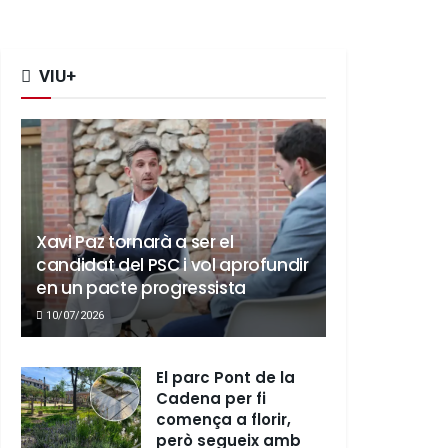
VIU+
Xavi Paz tornarà a ser el
candidat del PSC i vol aprofundir
en un pacte progressista
10/07/2026
El parc Pont de la
Cadena per fi
comença a florir,
però segueix amb