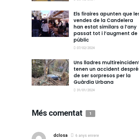
Els firaires apunten que le
vendes de la Candelera
han estat similars a l’any
passat tot i l’augment de
públic
07/02/2024
Uns lladres multireinciden
tenen un accident despré
de ser sorpresos per la
Guàrdia Urbana
31/01/2024
Més comentat
1
dclosa
6 anys enrere