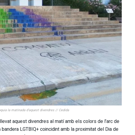
òquia la matinada d’aquest divendres // Cedida
llevat aquest divendres al matí amb els colors de l’arc de
t la bandera LGTBIQ+ coincidint amb la proximitat del Dia de