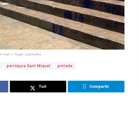
el matí // Roger Cuartielles
parròquia Sant Miquel
pintada
Tuit
Compartir