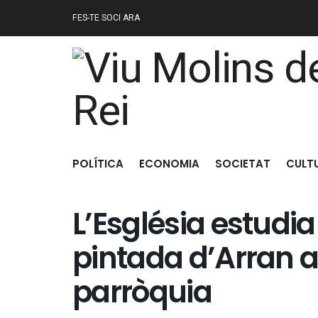
FES-TE SOCI ARA
POLÍTICA
ECONOMIA
SOCIETAT
CULT
L’Església estudi
pintada d’Arran a 
parròquia