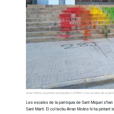
Arran Molins ha pintat una bandera LGTBIQ+ a les escales de la parr
Les escales de la parròquia de Sant Miquel s’han 
Sant Martí. El col·lectiu Arran Molins hi ha pintan