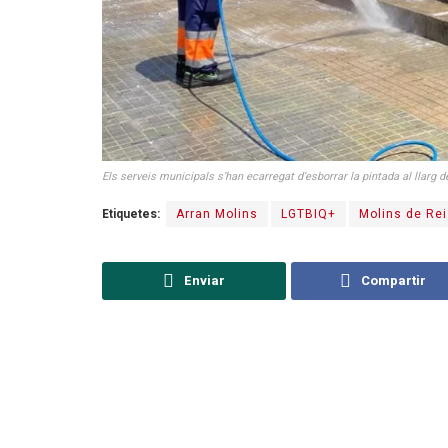
Els serveis municipals s’han ecarregat d’esborrar la pintada al llarg d
Etiquetes:
Arran Molins
LGTBIQ+
Molins de Rei
Enviar
Compartir