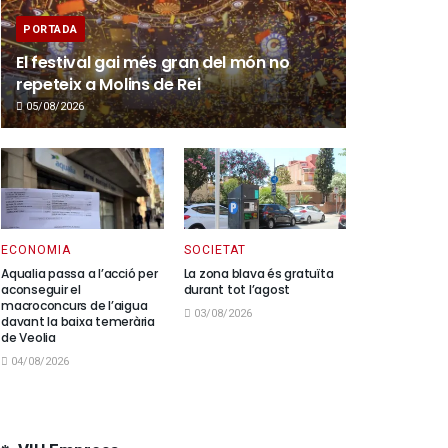
PORTADA
El festival gai més gran del món no
repeteix a Molins de Rei
05/08/2026
ECONOMIA
SOCIETAT
Aqualia passa a l’acció per
La zona blava és gratuïta
aconseguir el
durant tot l’agost
macroconcurs de l’aigua
03/08/2026
davant la baixa temerària
de Veolia
04/08/2026