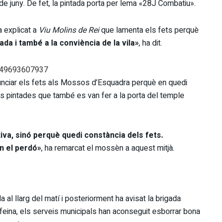
 juny. De fet, la pintada porta per lema «28J Combatiu».
a explicat a
Viu Molins de Rei
que lamenta els fets perquè
ada i també a la conviència de la vila»
, ha dit.
2149693607937
nunciar els fets als Mossos d’Esquadra perquè en quedi
es pintades que també es van fer a la porta del temple
iva, sinó perquè quedi constància dels fets.
n el perdó»
, ha remarcat el mossèn a aquest mitjà.
 al llarg del matí i posteriorment ha avisat la brigada
feina, els serveis municipals han aconseguit esborrar bona