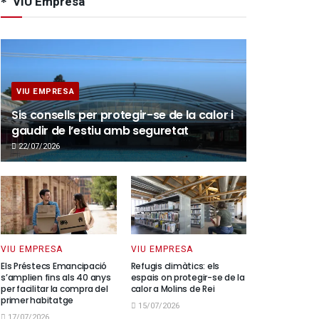
VIU Empresa
VIU EMPRESA
Sis consells per protegir-se de la calor i
gaudir de l’estiu amb seguretat
22/07/2026
VIU EMPRESA
VIU EMPRESA
Els Préstecs Emancipació
Refugis climàtics: els
s’amplien fins als 40 anys
espais on protegir-se de la
per facilitar la compra del
calor a Molins de Rei
primer habitatge
15/07/2026
17/07/2026