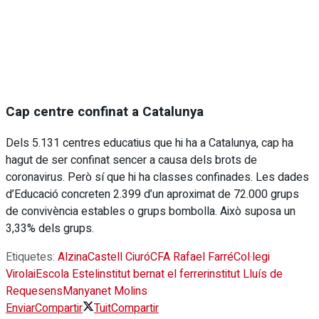
Cap centre confinat a Catalunya
Dels 5.131 centres educatius que hi ha a Catalunya, cap ha
hagut de ser confinat sencer a causa dels brots de
coronavirus. Però sí que hi ha classes confinades. Les dades
d’Educació concreten 2.399 d’un aproximat de 72.000 grups
de convivència estables o grups bombolla. Això suposa un
3,33% dels grups.
Etiquetes:
Alzina
Castell Ciuró
CFA Rafael Farré
Col·legi
Virolai
Escola Estel
institut bernat el ferrer
institut Lluís de
Requesens
Manyanet Molins
Enviar
Compartir
Tuit
Compartir