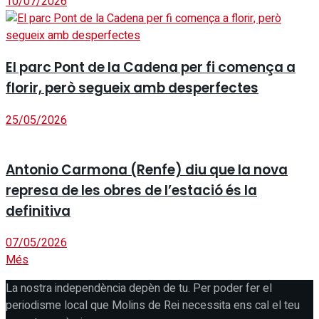
10/07/2026
El parc Pont de la Cadena per fi comença a
florir, però segueix amb desperfectes
25/05/2026
Antonio Carmona (Renfe) diu que la nova
represa de les obres de l’estació és la
definitiva
07/05/2026
Més
La nostra independència depèn de tu. Per poder fer el
periodisme local que Molins de Rei necessita ens cal el teu