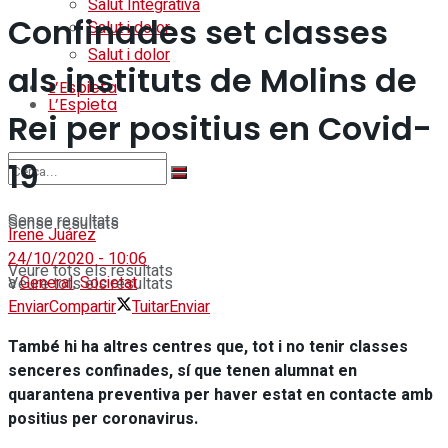
Salut Integrativa
Confinades set classes
Salut i dolor
Salut i dolor
als instituts de Molins de
L’Espieta
L’Espieta
Rei per positius en Covid-
19
Sense resultats
Sense resultats
Irene Juárez
24/10/2020 - 10:06
Veure tots els resultats
a
General
,
Societat
Veure tots els resultats
Enviar
Compartir
Tuitar
Enviar
També hi ha altres centres que, tot i no tenir classes
senceres confinades, sí que tenen alumnat en
quarantena preventiva per haver estat en contacte amb
positius per coronavirus.