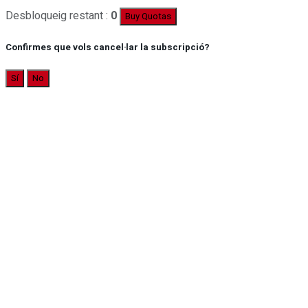
Desbloqueig restant :
0
Buy Quotas
Confirmes que vols cancel·lar la subscripció?
Sí
No