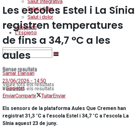
Salut Integrativa
Les escoles Estel i La Sínia
Salut i dolor
Salut i dolor
registren temperatures
L’Espieta
L’Espieta
de fins a 34,7 °C a les
aules
Sense resultats
Sense resultats
Samar Elansari
23/06/2026 - 14:50
Veure tots els resultats
a
Societat
Veure tots els resultats
Enviar
Compartir
Tuitar
Enviar
Els sensors de la plataforma Aules Que Cremen han
registrat 31,3 °C a l’escola Estel i 34,7 °C a l’escola La
Sínia aquest 23 de juny.