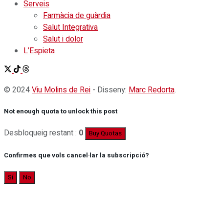
Serveis
Farmàcia de guàrdia
Salut Integrativa
Salut i dolor
L’Espieta
© 2024
Viu Molins de Rei
- Disseny:
Marc Redorta
.
Not enough quota to unlock this post
Desbloqueig restant :
0
Buy Quotas
Confirmes que vols cancel·lar la subscripció?
Sí
No