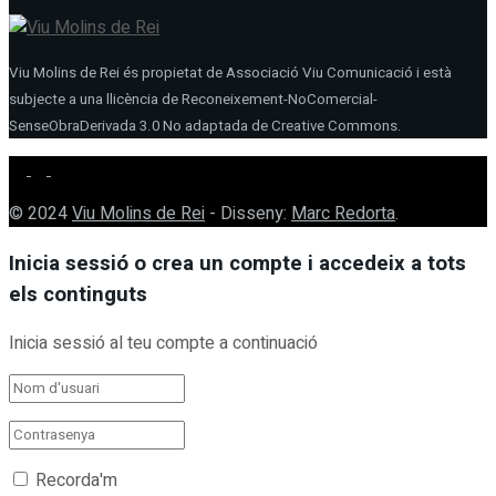
Viu Molins de Rei és propietat de Associació Viu Comunicació i està
subjecte a una llicència de Reconeixement-NoComercial-
SenseObraDerivada 3.0 No adaptada de Creative Commons.
© 2024
Viu Molins de Rei
- Disseny:
Marc Redorta
.
Inicia sessió o crea un compte i accedeix a tots
els continguts
Inicia sessió al teu compte a continuació
Recorda'm