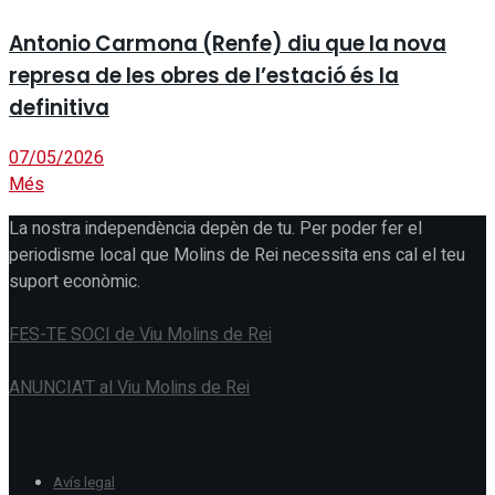
Antonio Carmona (Renfe) diu que la nova
represa de les obres de l’estació és la
definitiva
07/05/2026
Més
La nostra independència depèn de tu. Per poder fer el
periodisme local que Molins de Rei necessita ens cal el teu
suport econòmic.
FES-TE SOCI de Viu Molins de Rei
ANUNCIA'T al Viu Molins de Rei
Avís legal