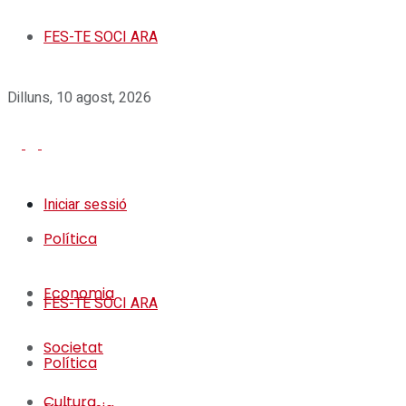
FES-TE SOCI ARA
Dilluns, 10 agost, 2026
Iniciar sessió
Política
Economia
FES-TE SOCI ARA
Societat
Política
Cultura