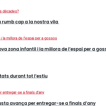
a rumb cap a la nostra vila
 zona infantil i la millora de l’espai per a gos
tats durant tot l’estiu
fusta avança per entregar-se a finals d’any