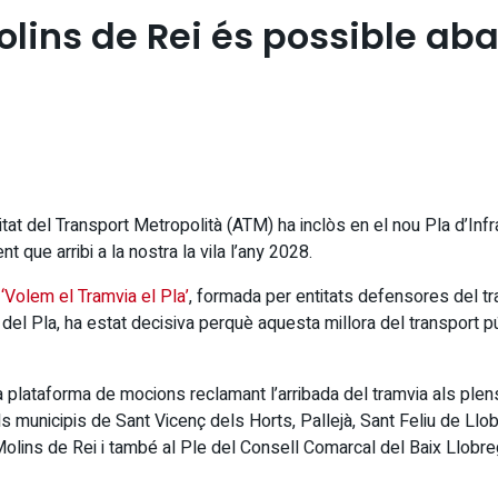
olins de Rei és possible ab
tat del Transport Metropolità (ATM) ha inclòs en el nou Pla d’Inf
 que arribi a la nostra la vila l’any 2028.
a
‘Volem el Tramvia el Pla’
, formada per entitats defensores del tr
del Pla, ha estat decisiva perquè aquesta millora del transport pú
 plataforma de mocions reclamant l’arribada del tramvia als plen
s municipis de Sant Vicenç dels Horts, Pallejà, Sant Feliu de Llob
olins de Rei i també al Ple del Consell Comarcal del Baix Llobr