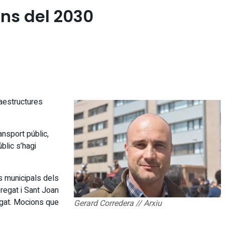
ans del 2030
raestructures
ansport públic,
blic s’hagi
s municipals dels
regat i Sant Joan
egat. Mocions que
Gerard Corredera // Arxiu