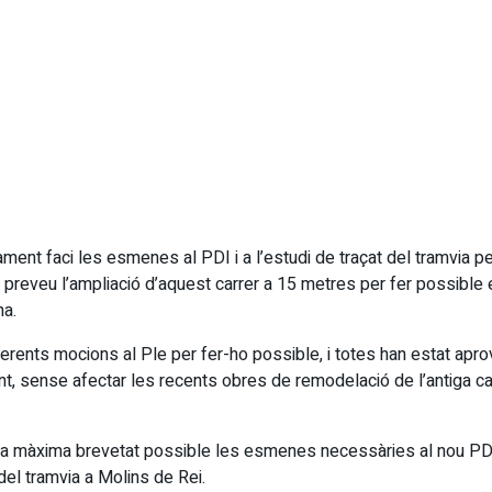
ent faci les esmenes al PDI i a l’estudi de traçat del tramvia per l
 preveu l’ampliació d’aquest carrer a 15 metres per fer possible el
na.
rents mocions al Ple per fer-ho possible, i totes han estat apro
t, sense afectar les recents obres de remodelació de l’antiga carre
 màxima brevetat possible les esmenes necessàries al nou PDI i a
a del tramvia a Molins de Rei.