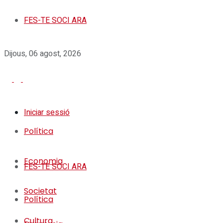
FES-TE SOCI ARA
Dijous, 06 agost, 2026
Iniciar sessió
Política
Economia
FES-TE SOCI ARA
Societat
Política
Cultura