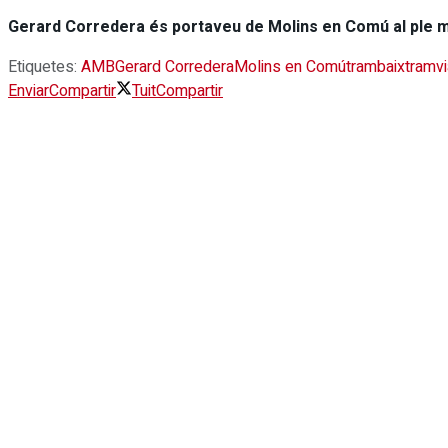
Gerard Corredera és portaveu de Molins en Comú al ple m
Etiquetes:
AMB
Gerard Corredera
Molins en Comú
trambaix
tramvi
Enviar
Compartir
Tuit
Compartir