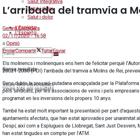
Salut Integrativa
L’arribada del tramvia a M
Salut i dolor
Salut i dolor
L’Espieta
Gerard Corredera
L’Espieta
02/11/2020 - 16:58
a
Opinió
Enviar
Compartir
Tuitar
Enviar
Els molinencs i molinenques ens hem de felicitar perquè l’Autori
Sense resultats
Sense resultats
20021-2030 (PDI) l’arribada del tramvia a Molins de Rei, preveient
Sens dubte la pressió ciutadana encapçalada per la Plataform
Veure tots els resultats
Veure tots els resultats
pels sindicats, per les associacions de veïns i pels empresaris 
programat en les inversions dels propers 10 anys.
També ha estat molt important la presentació per part d’aquesta
ajuntaments afectats, que han estat aprovades per unanimitat al
Despí, així com a Esplugues de Llobregat, Sant Just Desvern, M
han estat tingudes en compte per l’ATM.