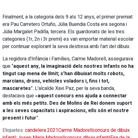
Finalment, a la categoria dels 9 als 12 anys, el primer premiat
era Pau Carretero Ortuño, Júlia Buendia Costa era segona i
Júlia Margalet Padilla, tercera. Els guardonats de les tres
categories (1r, 2n i 3r premi) es van emportar material escolar
per continuar explorant la seva destresa amb l’art del dibuix.
La regidora d’Infància i Famílies, Carme Madorell, assegurava
que “
aquest any, la imaginació dels nostres infants no ha
tingut cap mena de límit; s’han dibuixat molts robots,
marcians, drons, vehicles voladors i, fins i tot,
mascaretes
”. L’alcalde Xavi Paz, per la seva banda,
destacava que «
aquest concurs ens ajuda a connectar
amb els més petits. Des de Molins de Rei donem suport
a les seves capacitats i aspiracions, ells són el nostre
present i futur
”.
Etiquetes:
candelera 2021
Carme Madorell
concurs de dibuix
infantil Josep Maria Madorell
concurs dibuix infantil
Fira de la