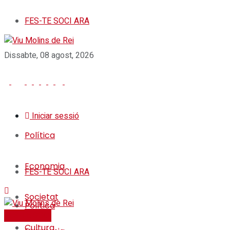
FES-TE SOCI ARA
Dissabte, 08 agost, 2026
Iniciar sessió
Política
Economia
FES-TE SOCI ARA
Societat
Política
FES-TE SOCI
Cultura