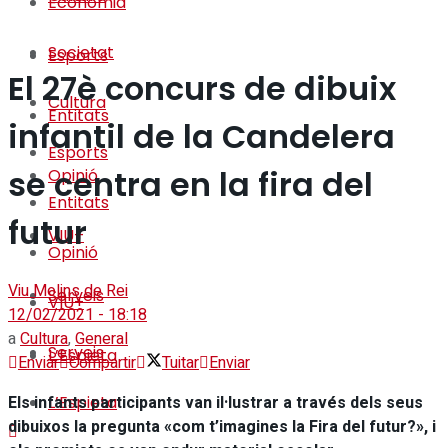
Economia
Societat
Esports
El 27è concurs de dibuix
Cultura
Entitats
infantil de la Candelera
Esports
se centra en la fira del
Opinió
Entitats
futur
VIU+
Opinió
Viu Molins de Rei
Serveis
VIU+
12/02/2021 - 18:18
a
Cultura
,
General
Serveis
L’Espieta
Enviar
Compartir
Tuitar
Enviar
Els infants participants van il·lustrar a través dels seus
L’Espieta
dibuixos la pregunta «com t’imagines la Fira del futur?», i