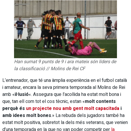
Han sumat 9 punts de 9 i ara mateix són líders de
la classificació // Molins de Rei CF
L’entrenador, que té una àmplia experiència en el futbol català
i amateur, encara la seva primera temporada al Molins de Rei
amb «
il·lusió
«. Assegura que l’acollida ha estat molt bona i
que, tan ell com tot el cos tècnic, estan «
molt contents
perquè és
un projecte nou amb gent molt capacitada
i
amb idees molt bones
.» La rebuda dels jugadors també ha
estat molt positiva, sobretot la dels més veterans, que venien
d’una temporada en la que no van poder competir per
la