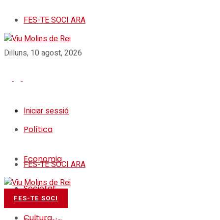
FES-TE SOCI ARA
Dilluns, 10 agost, 2026
Iniciar sessió
Política
Economia
FES-TE SOCI ARA
Societat
Política
FES-TE SOCI
Cultura