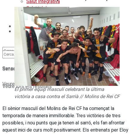
Salut Integrativa
Salut i dolor
Salut i dolor
L’Espieta
L’Espieta
Sense resultats
Sense resultats
Veure tots els resultats
Veure tots els resultats
El primer equip masculí celebrant la última
victòria a casa contra el Sarrià // Molins de Rei CF
El sènior masculí del Molins de Rei CF ha començat la
temporada de manera immillorable. Tres victòries de tres
possibles, i nou punts que ja tenen al sarró, els fan afrontar
aquest inici de curs molt positivament. Els entrenats per Eloy