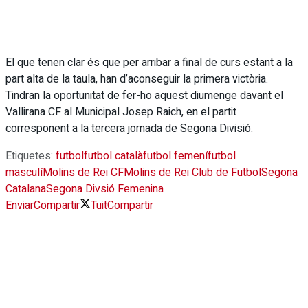
El que tenen clar és que per arribar a final de curs estant a la
part alta de la taula, han d’aconseguir la primera victòria.
Tindran la oportunitat de fer-ho aquest diumenge davant el
Vallirana CF al Municipal Josep Raich, en el partit
corresponent a la tercera jornada de Segona Divisió.
Etiquetes:
futbol
futbol català
futbol femení
futbol
masculí
Molins de Rei CF
Molins de Rei Club de Futbol
Segona
Catalana
Segona Divsió Femenina
Enviar
Compartir
Tuit
Compartir