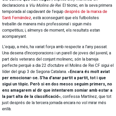
declaracions a
Viu Molins de Rei
. El tècnic, en la seva primera
temporada al capdavant de l’equip
després de la marxa de
Santi Fernández
, està aconseguint que els futbolistes
treballin de manera més professional i siguin més
competitius; i, almenys de moment, els resultats estan
acompanyant.
L’equip, a més, ha variat força amb respecte a l’any passat.
Una desena d’incorporacions i un parell de joves del juvenil, a
part dels veterans del conjunt molinenc, són la barreja
perfecte perquè a dia 22 d’octubre el Molins de Rei CF sigui el
líder del grup 3 de Segona Catalana. «
Encara és molt aviat
per emocionar-se. S’ha d’anar partit a partit, tot i que
sigui un tòpic. Però si en dos mesos seguim primers, no
ens amagarem al dir que intentarem somiar amb estar a
la part alta de la classificació
«, confessa Martínez, que tot
just després de la tercera jornada encara no vol mirar més
enllà.