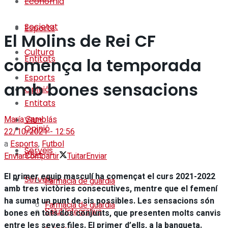
Economia
Societat
Esports
El Molins de Rei CF
Cultura
Entitats
comença la temporada
Esports
amb bones sensacions
Opinió
Entitats
María Samblás
VIU+
Opinió
22/10/2021 - 12:56
a
Esports
,
Futbol
Serveis
VIU+
Enviar
Compartir
Tuitar
Enviar
El primer equip masculí ha començat el curs 2021-2022
Serveis
Farmàcia de guàrdia
amb tres victòries consecutives, mentre que el femení
ha sumat un punt de sis possibles. Les sensacions són
Farmàcia de guàrdia
Salut Integrativa
bones en tots dos conjunts, que presenten molts canvis
entre les seves files. El primer d’ells, a la banqueta.