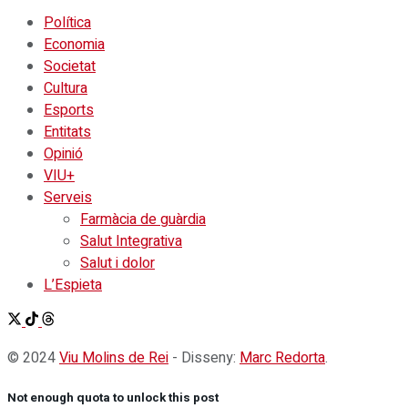
Política
Economia
Societat
Cultura
Esports
Entitats
Opinió
VIU+
Serveis
Farmàcia de guàrdia
Salut Integrativa
Salut i dolor
L’Espieta
© 2024
Viu Molins de Rei
- Disseny:
Marc Redorta
.
Not enough quota to unlock this post