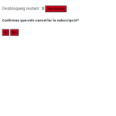
Desbloqueig restant :
0
Buy Quotas
Confirmes que vols cancel·lar la subscripció?
Sí
No