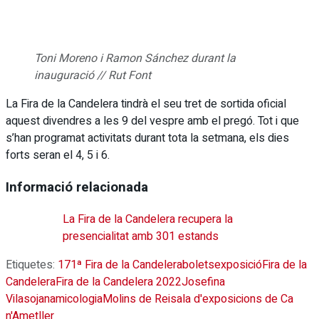
Toni Moreno i Ramon Sánchez durant la
inauguració // Rut Font
La Fira de la Candelera tindrà el seu tret de sortida oficial
aquest divendres a les 9 del vespre amb el pregó. Tot i que
s’han programat activitats durant tota la setmana, els dies
forts seran el 4, 5 i 6.
Informació relacionada
La Fira de la Candelera recupera la
presencialitat amb 301 estands
Etiquetes:
171ª Fira de la Candelera
bolets
exposició
Fira de la
Candelera
Fira de la Candelera 2022
Josefina
Vilasojana
micologia
Molins de Rei
sala d'exposicions de Ca
n'Ametller