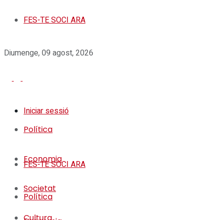
FES-TE SOCI ARA
Diumenge, 09 agost, 2026
Iniciar sessió
Política
Economia
FES-TE SOCI ARA
Societat
Política
Cultura