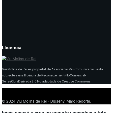
Llicència
Viu Molins de Rei és propietat de Associació Viu Comunicació i està
subjecte a una llicència de Reconeixement-NoComercial-
SenseObraDerivada 3.0 No adaptada de Creative Commons.
© 2024
Viu Molins de Rei
- Disseny:
Marc Redorta
.
Inicia sessió o crea un compte i accedeix a tots