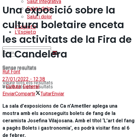
Salut Integrativa
Una exposició sobre la
Salut i dolor
Salut i dolor
cultura boletaire enceta
L’Espieta
L’Espieta
les activitats de la Fira de
la Candelera
Sense resultats
Sense resultats
Rut Font
27/01/2022 - 12:38
Veure tots els resultats
a
Cultura
,
General
Veure tots els resultats
Enviar
Compartir
Tuitar
Enviar
La sala d’exposicions de Ca n’Ametller aplega una
mostra amb els aconseguits bolets de fang de la
ceramista Josefina Vilajosana. Amb el títol ‘L’art del fang
a pagès Bolets i gastronomia’, es podrà visitar fins al 6
de febrer.