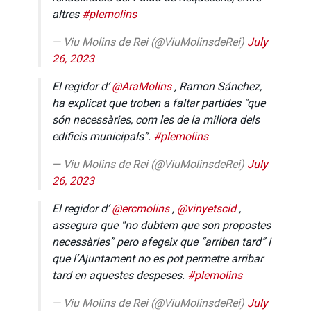
altres
#plemolins
— Viu Molins de Rei (@ViuMolinsdeRei)
July
26, 2023
El regidor d’
@AraMolins
, Ramon Sánchez,
ha explicat que troben a faltar partides "que
són necessàries, com les de la millora dels
edificis municipals”.
#plemolins
— Viu Molins de Rei (@ViuMolinsdeRei)
July
26, 2023
El regidor d’
@ercmolins
,
@vinyetscid
,
assegura que “no dubtem que son propostes
necessàries” pero afegeix que “arriben tard” i
que l’Ajuntament no es pot permetre arribar
tard en aquestes despeses.
#plemolins
— Viu Molins de Rei (@ViuMolinsdeRei)
July