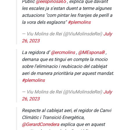
Públic
@eespinosa65
, explica que davant
les escales ja s'estan duent a terme algunes
actuacions "com pintar les franjes de perill a
la vora dels esglaons"
#plemolins
— Viu Molins de Rei (@ViuMolinsdeRei)
July
26, 2023
La regidora d’
@ercmolins
,
@MEsponaB
,
demana que es tingui en compte la mocio
sobre l’eliminacio i reubicacio del cablejat
aeri de manera prioritària per aquest mandat.
#plemolins
— Viu Molins de Rei (@ViuMolinsdeRei)
July
26, 2023
Respecte al cablejat aeri, el regidor de Canvi
Climàtic i Transició Energètica,
@GerardCorredera
explica que en aquest