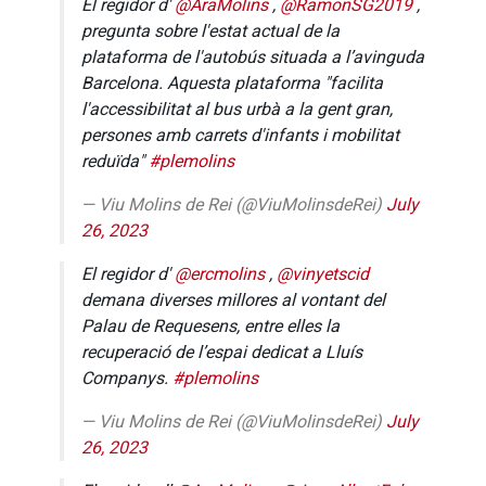
El regidor d'
@AraMolins
,
@RamonSG2019
,
pregunta sobre l'estat actual de la
plataforma de l'autobús situada a l’avinguda
Barcelona. Aquesta plataforma "facilita
l'accessibilitat al bus urbà a la gent gran,
persones amb carrets d'infants i mobilitat
reduïda"
#plemolins
— Viu Molins de Rei (@ViuMolinsdeRei)
July
26, 2023
El regidor d'
@ercmolins
,
@vinyetscid
demana diverses millores al vontant del
Palau de Requesens, entre elles la
recuperació de l’espai dedicat a Lluís
Companys.
#plemolins
— Viu Molins de Rei (@ViuMolinsdeRei)
July
26, 2023