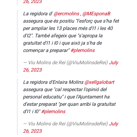
26, 2023
La regidora d'
@ercmolins
,
@MEsponaB
assegura que és positiu "l'esforç que s'ha fet
per ampliar les 13 places més d'I1 i les 40
d'I2". També afegeix que "s'apropa la
gratuïtat d'I1 i I0 i que això ja s'ha de
començar a preparar"
#plemolins
— Viu Molins de Rei (@ViuMolinsdeRei)
July
26, 2023
La regidora d'Enlaira Molins
@xellgalobart
assegura que "cal respectar l'opinió del
personal educatiu" i que l'Ajuntament ha
d'estar preparat "per quan arribi la gratuïtat
d'I1 i I0"
#plemolins
— Viu Molins de Rei (@ViuMolinsdeRei)
July
26, 2023