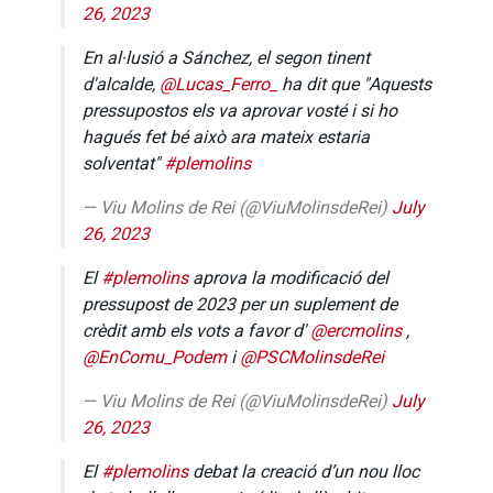
26, 2023
En al·lusió a Sánchez, el segon tinent
d'alcalde,
@Lucas_Ferro_
ha dit que "Aquests
pressupostos els va aprovar vosté i si ho
hagués fet bé això ara mateix estaria
solventat"
#plemolins
— Viu Molins de Rei (@ViuMolinsdeRei)
July
26, 2023
El
#plemolins
aprova la modificació del
pressupost de 2023 per un suplement de
crèdit amb els vots a favor d'
@ercmolins
,
@EnComu_Podem
i
@PSCMolinsdeRei
— Viu Molins de Rei (@ViuMolinsdeRei)
July
26, 2023
El
#plemolins
debat la creació d’un nou lloc