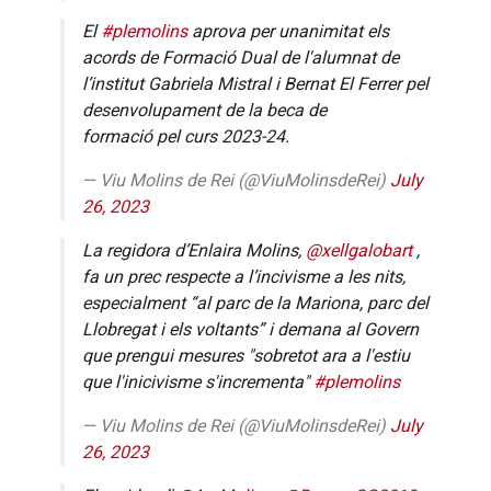
El
#plemolins
aprova per unanimitat els
acords de Formació Dual de l'alumnat de
l’institut Gabriela Mistral i Bernat El Ferrer pel
desenvolupament de la beca de
formació pel curs 2023-24.
— Viu Molins de Rei (@ViuMolinsdeRei)
July
26, 2023
La regidora d’Enlaira Molins,
@xellgalobart
,
fa un prec respecte a l’incivisme a les nits,
especialment “al parc de la Mariona, parc del
Llobregat i els voltants” i demana al Govern
que prengui mesures "sobretot ara a l'estiu
que l'inicivisme s'incrementa"
#plemolins
— Viu Molins de Rei (@ViuMolinsdeRei)
July
26, 2023