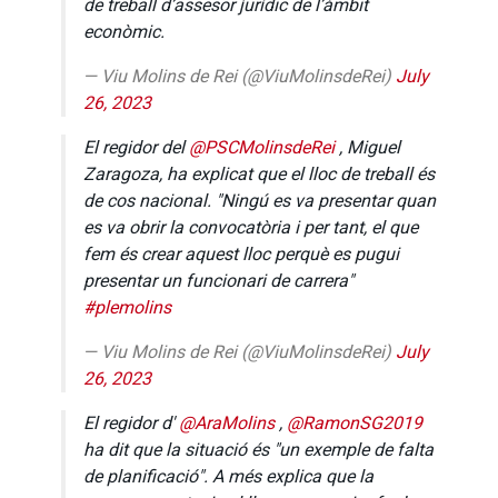
de treball d’assesor jurídic de l’àmbit
econòmic.
— Viu Molins de Rei (@ViuMolinsdeRei)
July
26, 2023
El regidor del
@PSCMolinsdeRei
, Miguel
Zaragoza, ha explicat que el lloc de treball és
de cos nacional. "Ningú es va presentar quan
es va obrir la convocatòria i per tant, el que
fem és crear aquest lloc perquè es pugui
presentar un funcionari de carrera"
#plemolins
— Viu Molins de Rei (@ViuMolinsdeRei)
July
26, 2023
El regidor d'
@AraMolins
,
@RamonSG2019
ha dit que la situació és "un exemple de falta
de planificació". A més explica que la