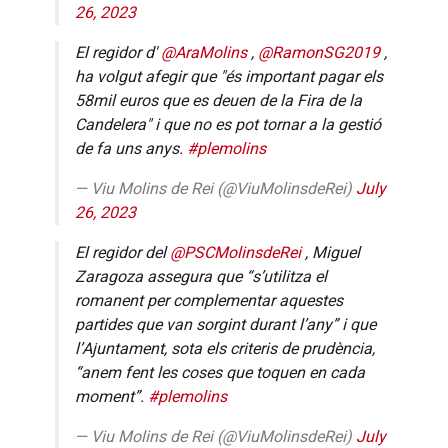
26, 2023
El regidor d'
@AraMolins
,
@RamonSG2019
,
ha volgut afegir que "és important pagar els
58mil euros que es deuen de la Fira de la
Candelera" i que no es pot tornar a la gestió
de fa uns anys.
#plemolins
— Viu Molins de Rei (@ViuMolinsdeRei)
July
26, 2023
El regidor del
@PSCMolinsdeRei
, Miguel
Zaragoza assegura que “s’utilitza el
romanent per complementar aquestes
partides que van sorgint durant l’any” i que
l’Ajuntament, sota els criteris de prudència,
“anem fent les coses que toquen en cada
moment”.
#plemolins
— Viu Molins de Rei (@ViuMolinsdeRei)
July