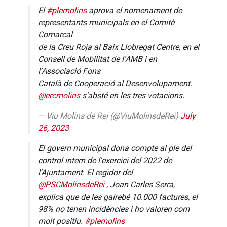
El
#plemolins
aprova el nomenament de
representants municipals en el Comitè
Comarcal
de la Creu Roja al Baix Llobregat Centre, en el
Consell de Mobilitat de l’AMB i en
l’Associació Fons
Català de Cooperació al Desenvolupament.
@ercmolins
s'absté en les tres votacions.
— Viu Molins de Rei (@ViuMolinsdeRei)
July
26, 2023
El govern municipal dona compte al ple del
control intern de l'exercici del 2022 de
l'Ajuntament. El regidor del
@PSCMolinsdeRei
, Joan Carles Serra,
explica que de les gairebé 10.000 factures, el
98% no tenen incidències i ho valoren com
molt positiu.
#plemolins