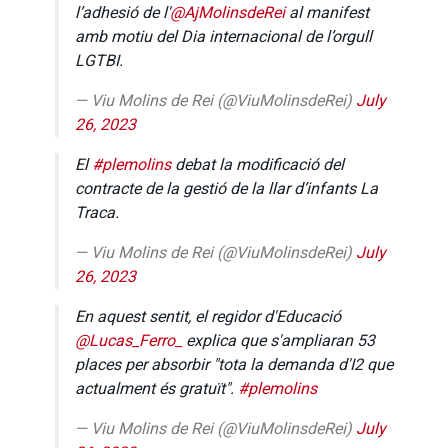
l’adhesió de l'
@AjMolinsdeRei
al manifest
amb motiu del Dia internacional de l’orgull
LGTBI.
— Viu Molins de Rei (@ViuMolinsdeRei)
July
26, 2023
El
#plemolins
debat la modificació del
contracte de la gestió de la llar d’infants La
Traca.
— Viu Molins de Rei (@ViuMolinsdeRei)
July
26, 2023
En aquest sentit, el regidor d'Educació
@Lucas_Ferro_
explica que s'ampliaran 53
places per absorbir "tota la demanda d'I2 que
actualment és gratuït".
#plemolins
— Viu Molins de Rei (@ViuMolinsdeRei)
July