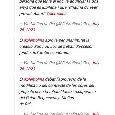
persona que tenia el lloc va anunciar fa dos
anys que es jubilaria i que "s'hauria d'haver
previst abans"
#plemolins
— Viu Molins de Rei (@ViuMolinsdeRei)
July
26, 2023
El
#plemolins
aprova per unanimitat la
creació d’un nou lloc de treball d’assesor
jurídic de l’àmbit econòmic.
— Viu Molins de Rei (@ViuMolinsdeRei)
July
26, 2023
El
#plemolins
debat l'aprovació de la
modificació del contracte de les obres del
projecte per a la rehabilitació i recuperació
del Palau Requesens a Molins
de Rei.
— Viu Molins de Rei (@ViuMolinsdeRei)
July