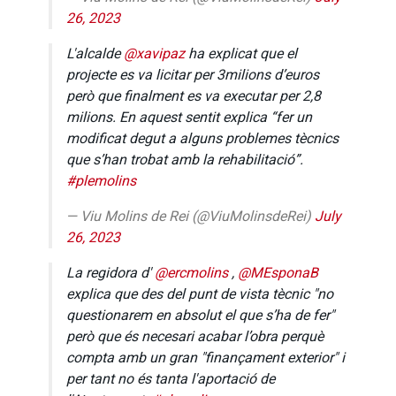
26, 2023
L'alcalde
@xavipaz
ha explicat que el
projecte es va licitar per 3milions d’euros
però que finalment es va executar per 2,8
milions. En aquest sentit explica “fer un
modificat degut a alguns problemes tècnics
que s’han trobat amb la rehabilitació”.
#plemolins
— Viu Molins de Rei (@ViuMolinsdeRei)
July
26, 2023
La regidora d'
@ercmolins
,
@MEsponaB
explica que des del punt de vista tècnic "no
questionarem en absolut el que s’ha de fer"
però que és necesari acabar l’obra perquè
compta amb un gran "finançament exterior" i
per tant no és tanta l'aportació de