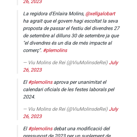
26, 2023
La regidora d'Enlaira Molins,
@xellgalobart
ha agraït que el govern hagi escoltat la seva
proposta de passar el festiu del divendres 27
de setembre al dilluns 30 de setembre ja que
"el divendres és un dia de més impacte al
comerç".
#plemolins
— Viu Molins de Rei (@ViuMolinsdeRei)
July
26, 2023
El
#plemolins
aprova per unanimitat el
calendari oficials de les festes laborals pel
2024.
— Viu Molins de Rei (@ViuMolinsdeRei)
July
26, 2023
El
#plemolins
debat una modificació del
pressupost de 2023 per un suplement de