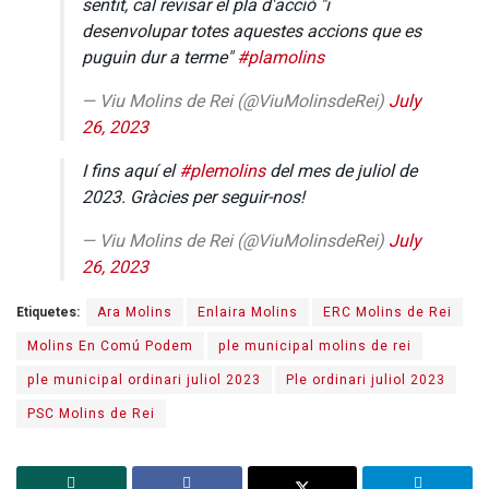
sentit, cal revisar el pla d'acció "i
desenvolupar totes aquestes accions que es
puguin dur a terme"
#plamolins
— Viu Molins de Rei (@ViuMolinsdeRei)
July
26, 2023
I fins aquí el
#plemolins
del mes de juliol de
2023. Gràcies per seguir-nos!
— Viu Molins de Rei (@ViuMolinsdeRei)
July
26, 2023
Etiquetes:
Ara Molins
Enlaira Molins
ERC Molins de Rei
Molins En Comú Podem
ple municipal molins de rei
ple municipal ordinari juliol 2023
Ple ordinari juliol 2023
PSC Molins de Rei