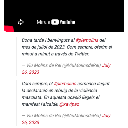
Bona tarda i benvinguts al
#plemolins
del
mes de juliol de 2023. Com sempre, oferim el
minut a minut a través de Twitter.
— Viu Molins de Rei (@ViuMolinsdeRei)
July
26, 2023
Com sempre, el
#plemolins
comença llegint
la declaració en rebuig de la violència
masclista. En aquesta ocasió llegeix el
manifest l'alcalde,
@xavipaz
— Viu Molins de Rei (@ViuMolinsdeRei)
July
26, 2023