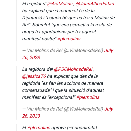
El regidor d'
@AraMolins
,
@JoanAlbertFabra
ha explicat que el manifest és de la
Diputació i "estaria bé que es fes a Molins de
Rei". Sobretot "que ens permeti a la resta de
grups fer aportacions per fer aquest
manifest nostre"
#plemolins
— Viu Molins de Rei (@ViuMolinsdeRei)
July
26, 2023
La regidora del
@PSCMolinsdeRei
,
@jessica76
ha explicat que des de la
regidoria "es fan les accions de manera
consensuada" i que la situació d'aquest
manifest és "excepcional"
#plemolins
— Viu Molins de Rei (@ViuMolinsdeRei)
July
26, 2023
El
#plemolins
aprova per unanimitat