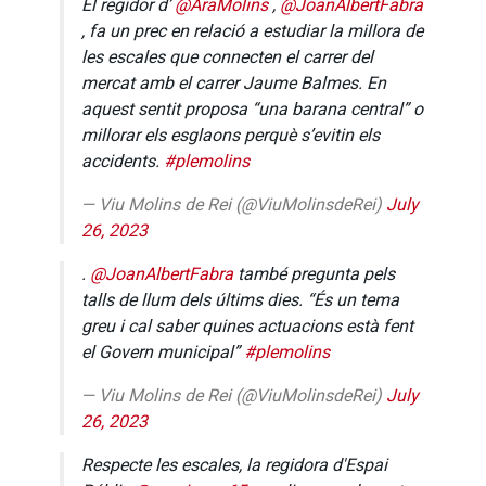
El regidor d’
@AraMolins
,
@JoanAlbertFabra
, fa un prec en relació a estudiar la millora de
les escales que connecten el carrer del
mercat amb el carrer Jaume Balmes. En
aquest sentit proposa “una barana central” o
millorar els esglaons perquè s’evitin els
accidents.
#plemolins
— Viu Molins de Rei (@ViuMolinsdeRei)
July
26, 2023
.
@JoanAlbertFabra
també pregunta pels
talls de llum dels últims dies. “És un tema
greu i cal saber quines actuacions està fent
el Govern municipal”
#plemolins
— Viu Molins de Rei (@ViuMolinsdeRei)
July
26, 2023
Respecte les escales, la regidora d'Espai