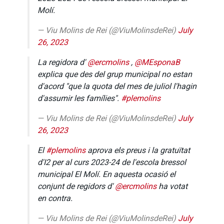
Molí.
— Viu Molins de Rei (@ViuMolinsdeRei)
July
26, 2023
La regidora d'
@ercmolins
,
@MEsponaB
explica que des del grup municipal no estan
d'acord "que la quota del mes de juliol l'hagin
d'assumir les famílies".
#plemolins
— Viu Molins de Rei (@ViuMolinsdeRei)
July
26, 2023
El
#plemolins
aprova els preus i la gratuïtat
d'I2 per al curs 2023-24 de l'escola bressol
municipal El Molí. En aquesta ocasió el
conjunt de regidors d'
@ercmolins
ha votat
en contra.
— Viu Molins de Rei (@ViuMolinsdeRei)
July