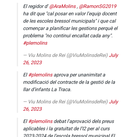
El regidor d'
@AraMolins
,
@RamonSG2019
ha dit que "cal posar en valor l'equip docent
de les escoles bressol municipals" i que cal
començar a planificar les gestions perquè el
problema "no continuï encallat cada any".
#plemolins
— Viu Molins de Rei (@ViuMolinsdeRei)
July
26, 2023
El
#plemolins
aprova per unanimitat a
modificació del contracte de la gestió de la
llar d’infants La Traca.
— Viu Molins de Rei (@ViuMolinsdeRei)
July
26, 2023
El
#plemolins
debat l'aprovació dels preus
aplicables i la gratuïtat de l’I2 per al curs
2023-2024 de l’escola bressol municipal El