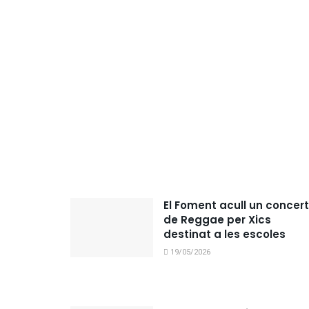
El Foment acull un concert
de Reggae per Xics
destinat a les escoles
19/05/2026