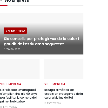
VIU Empresa
VIU EMPRESA
Sis consells per protegir-se de la calor i
gaudir de l’estiu amb seguretat
22/07/2026
VIU EMPRESA
VIU EMPRESA
Els Préstecs Emancipació
Refugis climàtics: els
s’amplien fins als 40 anys
espais on protegir-se de la
per facilitar la compra del
calor a Molins de Rei
primer habitatge
15/07/2026
17/07/2026