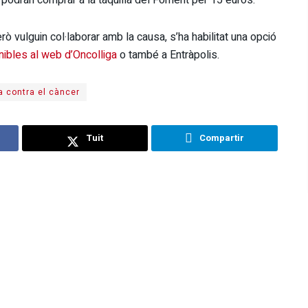
s podran comprar a la taquilla del Foment per 15 euros.
ò vulguin col·laborar amb la causa, s’ha habilitat una opció
nibles al web d’Oncolliga
o també a Entràpolis.
a contra el càncer
Tuit
Compartir