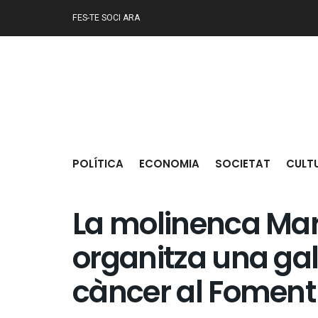
FES-TE SOCI ARA
POLÍTICA
ECONOMIA
SOCIETAT
CULT
La molinenca Mar
organitza una gala
càncer al Foment