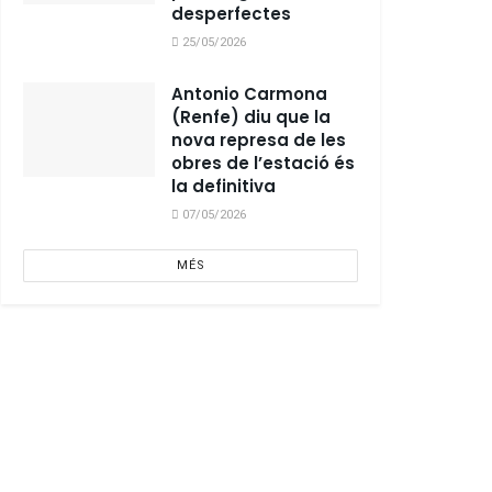
desperfectes
25/05/2026
Antonio Carmona
(Renfe) diu que la
nova represa de les
obres de l’estació és
la definitiva
07/05/2026
MÉS