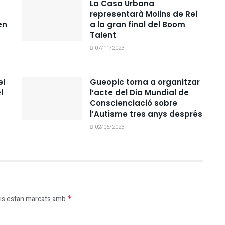
La Casa Urbana
representarà Molins de Rei
en
a la gran final del Boom
Talent
07/11/2023
el
Gueopic torna a organitzar
l
l’acte del Dia Mundial de
Conscienciació sobre
l’Autisme tres anys després
02/05/2023
is estan marcats amb
*