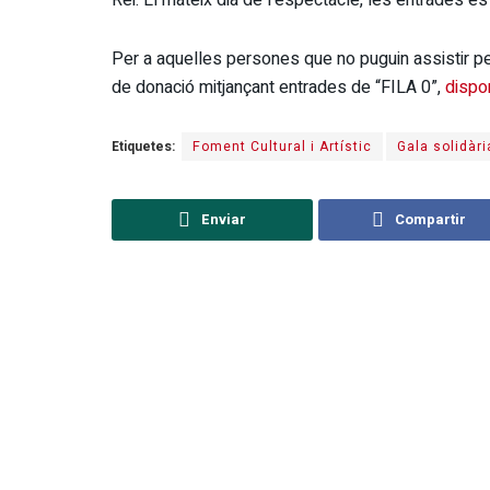
Rei. El mateix dia de l’espectacle, les entrades e
Per a aquelles persones que no puguin assistir per
de donació mitjançant entrades de “FILA 0”,
dispo
Etiquetes:
Foment Cultural i Artístic
Gala solidàri
Enviar
Compartir