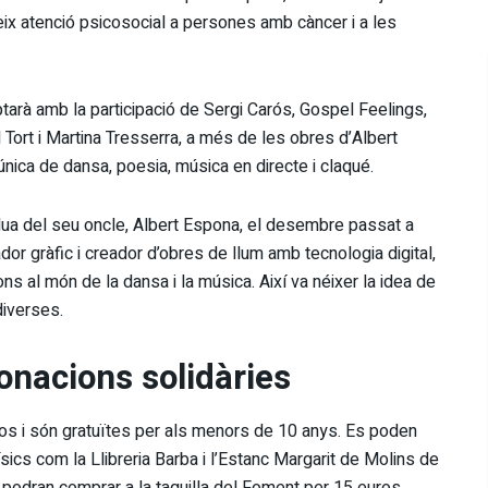
reix atenció psicosocial a persones amb càncer i a les
tarà amb la participació de Sergi Carós, Gospel Feelings,
 Tort i Martina Tresserra, a més de les obres d’Albert
nica de dansa, poesia, música en directe i claqué.
rdua del seu oncle, Albert Espona, el desembre passat a
or gràfic i creador d’obres de llum amb tecnologia digital,
ns al món de la dansa i la música. Així va néixer la idea de
diverses.
onacions solidàries
os i són gratuïtes per als menors de 10 anys. Es poden
ísics com la Llibreria Barba i l’Estanc Margarit de Molins de