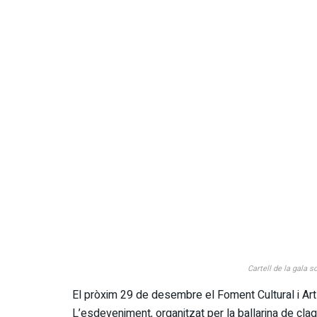
Cartell de la gala s
El pròxim 29 de desembre el Foment Cultural i Artís
L’esdeveniment, organitzat per la ballarina de cl