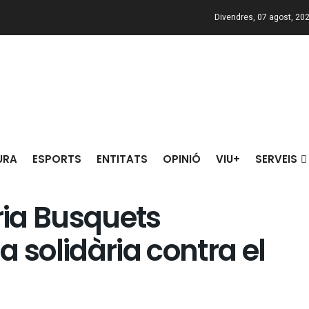
Divendres, 07 agost, 20
URA
ESPORTS
ENTITATS
OPINIÓ
VIU+
SERVEIS
ia Busquets
 solidària contra el