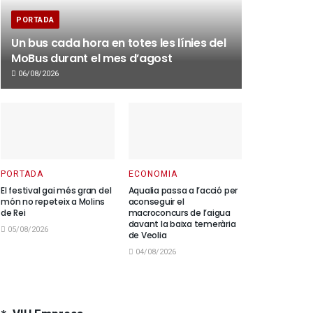
PORTADA
Un bus cada hora en totes les línies del
MoBus durant el mes d’agost
06/08/2026
PORTADA
ECONOMIA
El festival gai més gran del
Aqualia passa a l’acció per
món no repeteix a Molins
aconseguir el
de Rei
macroconcurs de l’aigua
davant la baixa temerària
05/08/2026
de Veolia
04/08/2026