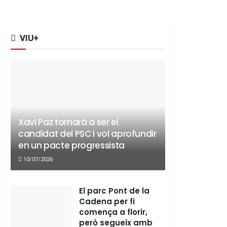
VIU+
Xavi Paz tornarà a ser el
candidat del PSC i vol aprofundir
en un pacte progressista
10/07/2026
El parc Pont de la
Cadena per fi
comença a florir,
però segueix amb