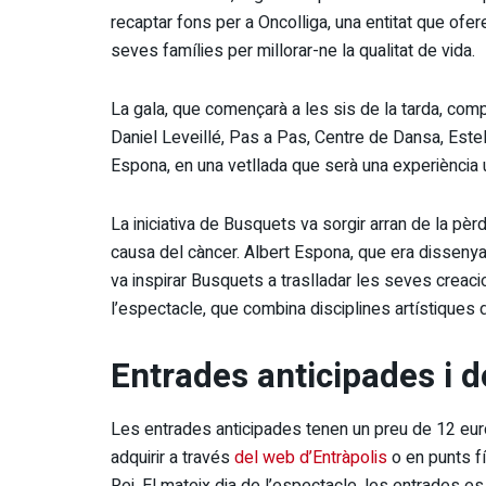
recaptar fons per a Oncolliga, una entitat que ofe
seves famílies per millorar-ne la qualitat de vida.
La gala, que començarà a les sis de la tarda, comp
Daniel Leveillé, Pas a Pas, Centre de Dansa, Estel
Espona, en una vetllada que serà una experiència ú
La iniciativa de Busquets va sorgir arran de la pè
causa del càncer. Albert Espona, que era dissenyad
va inspirar Busquets a traslladar les seves creacio
l’espectacle, que combina disciplines artístiques 
Entrades anticipades i d
Les entrades anticipades tenen un preu de 12 eur
adquirir a través
del web d’Entràpolis
o en punts f