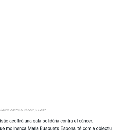
olidària contra el càncer // Cedit
tic acollirà una gala solidària contra el càncer.
aqué molinenca Maria Busquets Espona, té com a objectiu