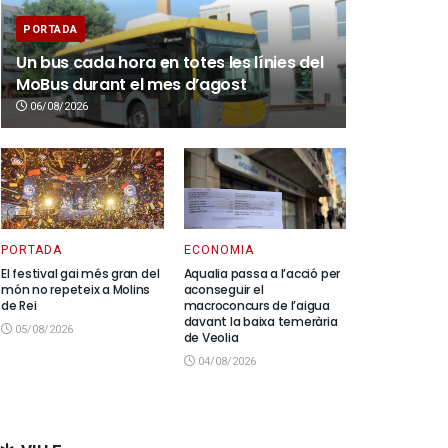
PORTADA
Un bus cada hora en totes les línies del
MoBus durant el mes d’agost
06/08/2026
PORTADA
ECONOMIA
El festival gai més gran del
Aqualia passa a l’acció per
món no repeteix a Molins
aconseguir el
de Rei
macroconcurs de l’aigua
davant la baixa temerària
05/08/2026
de Veolia
04/08/2026