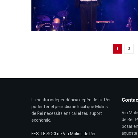
1
2
Contac
La nostra independència depèn de tu. Per
poder fer el periodisme local que Molins
Viu Molin
de Rei necessita ens cal el teu suport
de Rei. 
econòmic.
posar en
aquesta 
FES-TE SOCI de Viu Molins de Rei