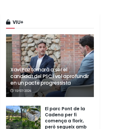
VIU+
Xavi Paz tornarà a ser el
candidat del PSC i vol aprofundir
en un pacte progressista
10/07/2026
El parc Pont de la
Cadena per fi
comença a florir,
però segueix amb