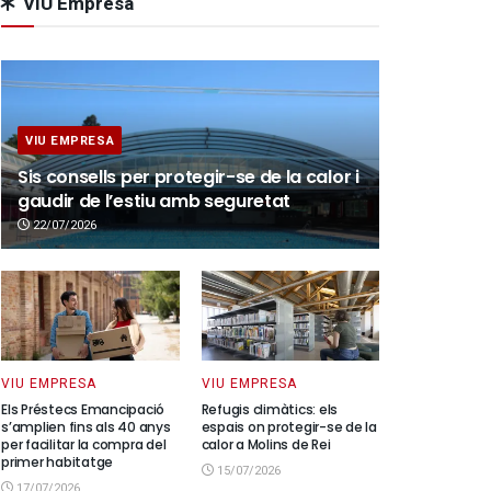
VIU Empresa
VIU EMPRESA
Sis consells per protegir-se de la calor i
gaudir de l’estiu amb seguretat
22/07/2026
VIU EMPRESA
VIU EMPRESA
Els Préstecs Emancipació
Refugis climàtics: els
s’amplien fins als 40 anys
espais on protegir-se de la
per facilitar la compra del
calor a Molins de Rei
primer habitatge
15/07/2026
17/07/2026