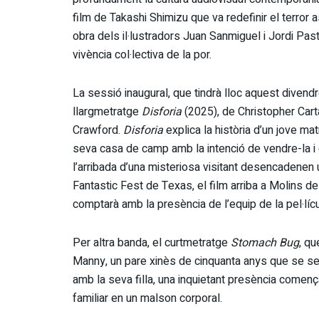
film de Takashi Shimizu que va redefinir el terror as
obra dels il·lustradors Juan Sanmiguel i Jordi Pas
vivència col·lectiva de la por.
La sessió inaugural, que tindrà lloc aquest divendr
llargmetratge
Disforia
(2025), de Christopher Cart
Crawford.
Disforia
explica la història d’un jove matr
seva casa de camp amb la intenció de vendre-la i 
l’arribada d’una misteriosa visitant desencadenen 
Fantastic Fest de Texas, el film arriba a Molins de
comptarà amb la presència de l’equip de la pel·lícu
Per altra banda, el curtmetratge
Stomach Bug
, qu
Manny, un pare xinès de cinquanta anys que se sent
amb la seva filla, una inquietant presència comença
familiar en un malson corporal.