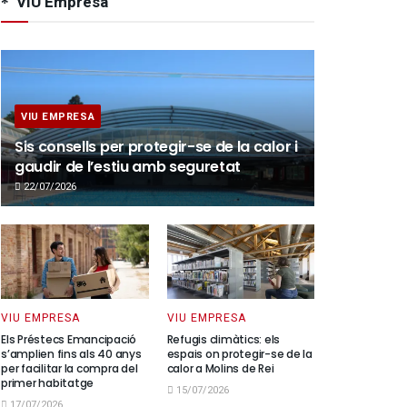
VIU Empresa
VIU EMPRESA
Sis consells per protegir-se de la calor i
gaudir de l’estiu amb seguretat
22/07/2026
VIU EMPRESA
VIU EMPRESA
Els Préstecs Emancipació
Refugis climàtics: els
s’amplien fins als 40 anys
espais on protegir-se de la
per facilitar la compra del
calor a Molins de Rei
primer habitatge
15/07/2026
17/07/2026