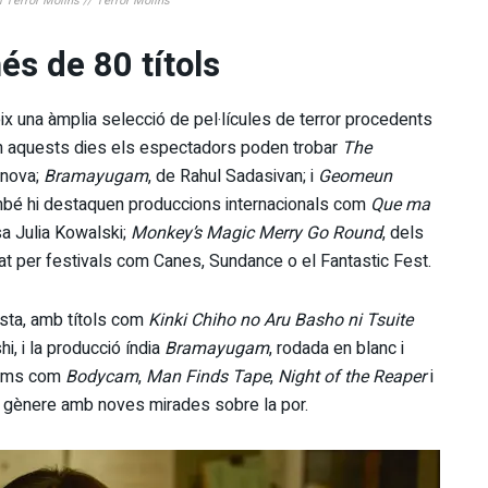
l Terror Molins // Terror Molins
s de 80 títols
x una àmplia selecció de pel·lícules de terror procedents
ran aquests dies els espectadors poden trobar
The
anova;
Bramayugam
, de Rahul Sadasivan; i
Geomeun
mbé hi destaquen produccions internacionals com
Que ma
sa Julia Kowalski;
Monkey’s Magic Merry Go Round
, dels
sat per festivals com Canes, Sundance o el Fantastic Fest.
ista, amb títols com
Kinki Chiho no Aru Basho ni Tsuite
shi, i la producció índia
Bramayugam
, rodada en blanc i
films com
Bodycam
,
Man Finds Tape
,
Night of the Reaper
i
l gènere amb noves mirades sobre la por.