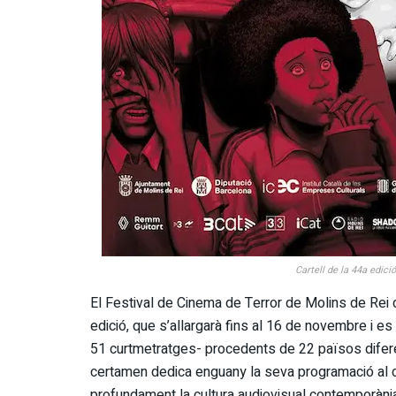
Cartell de la 44a edici
El Festival de Cinema de Terror de Molins de Rei 
edició, que s’allargarà fins al 16 de novembre i es
51 curtmetratges- procedents de 22 països difere
certamen dedica enguany la seva programació al c
profundament la cultura audiovisual contemporàni