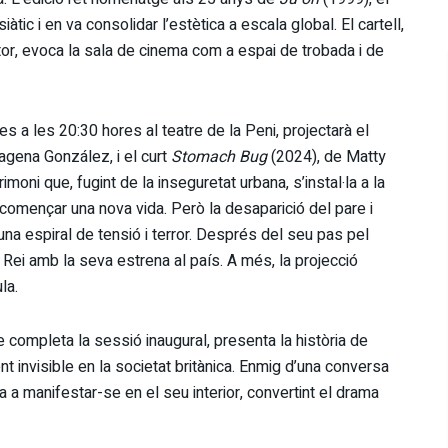
iàtic i en va consolidar l’estètica a escala global. El cartell,
tor, evoca la sala de cinema com a espai de trobada i de
es a les 20:30 hores al teatre de la Peni, projectarà el
agena González, i el curt
Stomach Bug
(2024), de Matty
imoni que, fugint de la inseguretat urbana, s’instal·la a la
començar una nova vida. Però la desaparició del pare i
una espiral de tensió i terror. Després del seu pas pel
 Rei amb la seva estrena al país. A més, la projecció
la.
e completa la sessió inaugural, presenta la història de
 invisible en la societat britànica. Enmig d’una conversa
 a manifestar-se en el seu interior, convertint el drama