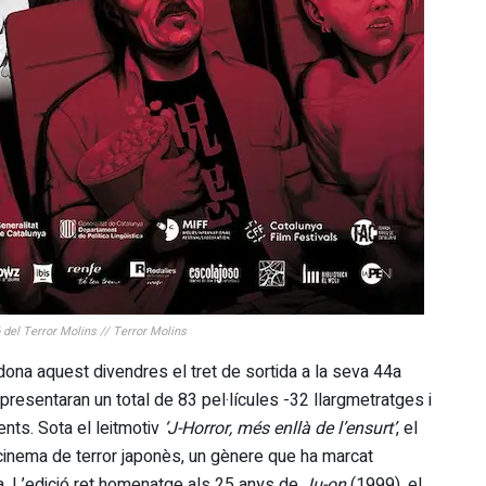
ó del Terror Molins // Terror Molins
dona aquest divendres el tret de sortida a la seva 44a
 presentaran un total de 83 pel·lícules -32 llargmetratges i
nts. Sota el leitmotiv
‘J-Horror, més enllà de l’ensurt’
, el
inema de terror japonès, un gènere que ha marcat
a. L’edició ret homenatge als 25 anys de
Ju-on
(1999), el