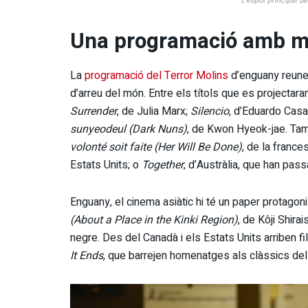
L’espot principal de
Una programació amb mé
La
programació del Terror Molins
d’enguany reunei
d’arreu del món. Entre els títols que es projecta
Surrender
, de Julia Marx;
Silencio
, d’Eduardo Cas
sunyeodeul (Dark Nuns)
, de Kwon Hyeok-jae. Ta
volonté soit faite (Her Will Be Done)
, de la france
Estats Units; o
Together
, d’Austràlia, que han pas
Enguany, el cinema asiàtic hi té un paper protagon
(About a Place in the Kinki Region)
, de Kôji Shirai
negre. Des del Canadà i els Estats Units arriben 
It Ends
, que barrejen homenatges als clàssics de