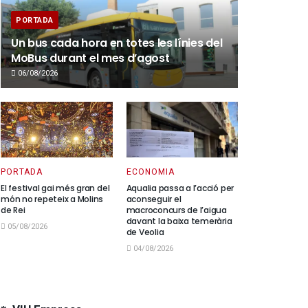
PORTADA
Un bus cada hora en totes les línies del
MoBus durant el mes d’agost
06/08/2026
PORTADA
ECONOMIA
El festival gai més gran del
Aqualia passa a l’acció per
món no repeteix a Molins
aconseguir el
de Rei
macroconcurs de l’aigua
davant la baixa temerària
05/08/2026
de Veolia
04/08/2026