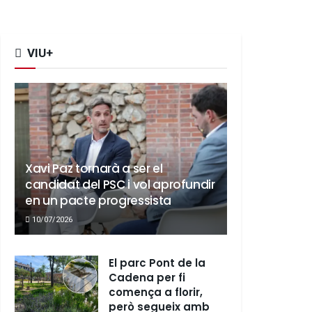
VIU+
Xavi Paz tornarà a ser el
candidat del PSC i vol aprofundir
en un pacte progressista
10/07/2026
El parc Pont de la
Cadena per fi
comença a florir,
però segueix amb