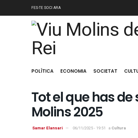
FES-TE SOCI ARA
POLÍTICA
ECONOMIA
SOCIETAT
CULT
Tot el que has de 
Molins 2025
Samar Elansari
06/11/2025 - 19:51
a
Cultura