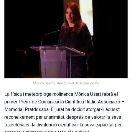
Mònica Usart // Ajuntament de Molins de Rei
La física i meteoròloga molinenca Mònica Usart rebrà el
primer Premi de Comunicació Científica Ràdio Associació –
Memorial Pratdesaba. El jurat ha decidit atorgar-li aquest
reconeixement per unanimitat, després de valorar la seva
trajectòria en la divulgació científica i la seva capacitat per