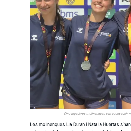
Cinc jugadores molinenques van aconseguir me
Les molinenques Lia Duran i Natalia Huertas s’ha