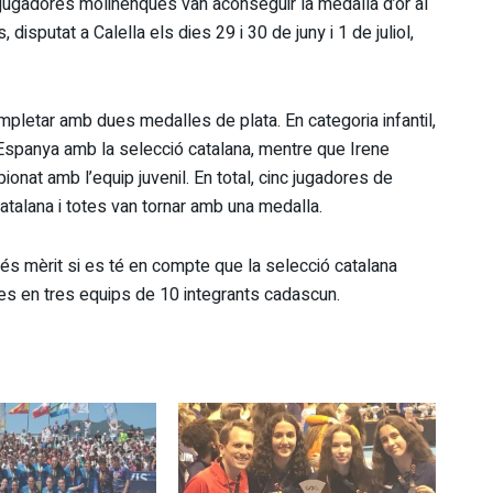
 jugadores molinenques van aconseguir la medalla d’or al
sputat a Calella els dies 29 i 30 de juny i 1 de juliol,
mpletar amb dues medalles de plata. En categoria infantil,
spanya amb la selecció catalana, mentre que Irene
onat amb l’equip juvenil. En total, cinc jugadores de
atalana i totes van tornar amb una medalla.
és mèrit si es té en compte que la selecció catalana
s en tres equips de 10 integrants cadascun.