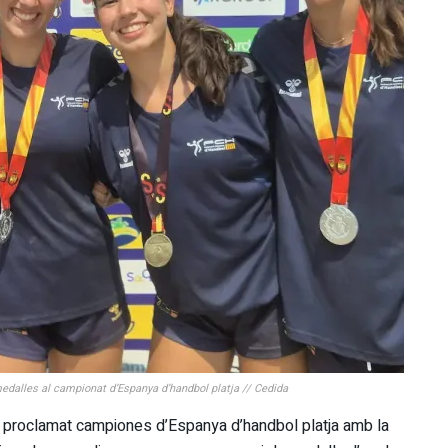
dalles al campionat d’Espanya d’handbol platja // Cedida
n proclamat campiones d’Espanya d’handbol platja amb la