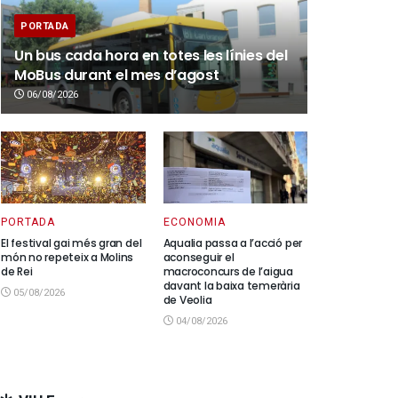
PORTADA
Un bus cada hora en totes les línies del
MoBus durant el mes d’agost
06/08/2026
PORTADA
ECONOMIA
El festival gai més gran del
Aqualia passa a l’acció per
món no repeteix a Molins
aconseguir el
de Rei
macroconcurs de l’aigua
davant la baixa temerària
05/08/2026
de Veolia
04/08/2026