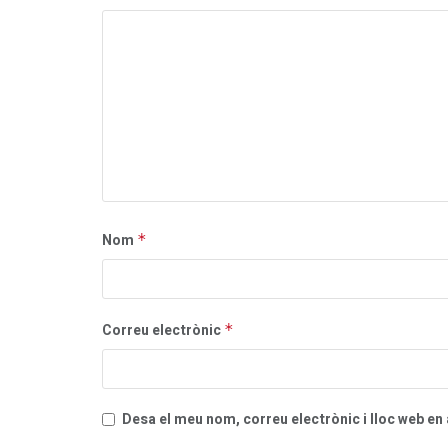
Nom
*
Correu electrònic
*
Desa el meu nom, correu electrònic i lloc web e