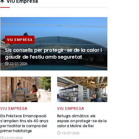
VIU Empresa
VIU EMPRESA
Sis consells per protegir-se de la calor i
gaudir de l’estiu amb seguretat
22/07/2026
VIU EMPRESA
VIU EMPRESA
Els Préstecs Emancipació
Refugis climàtics: els
s’amplien fins als 40 anys
espais on protegir-se de la
per facilitar la compra del
calor a Molins de Rei
primer habitatge
15/07/2026
17/07/2026