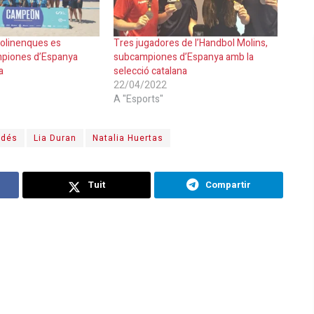
olinenques es
Tres jugadores de l’Handbol Molins,
piones d’Espanya
subcampiones d’Espanya amb la
a
selecció catalana
22/04/2022
A "Esports"
rdés
Lia Duran
Natalia Huertas
Tuit
Compartir