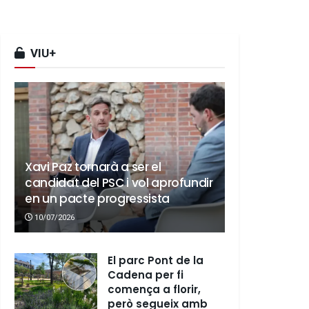
VIU+
Xavi Paz tornarà a ser el
candidat del PSC i vol aprofundir
en un pacte progressista
10/07/2026
El parc Pont de la
Cadena per fi
comença a florir,
però segueix amb