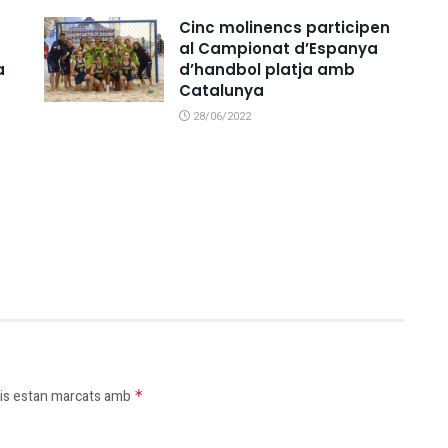
Cinc molinencs participen
al Campionat d’Espanya
a
d’handbol platja amb
Catalunya
28/06/2022
is estan marcats amb
*