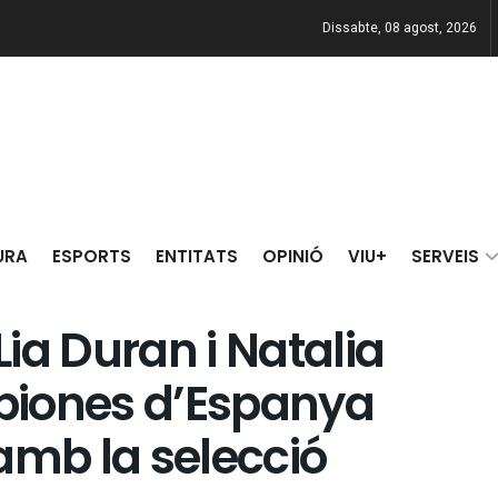
Dissabte, 08 agost, 2026
URA
ESPORTS
ENTITATS
OPINIÓ
VIU+
SERVEIS
ia Duran i Natalia
piones d’Espanya
amb la selecció