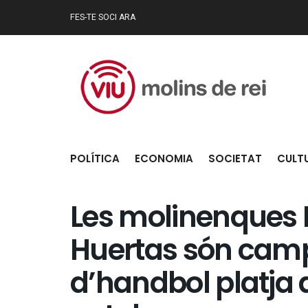
FES-TE SOCI ARA
POLÍTICA
ECONOMIA
SOCIETAT
CULT
Les molinenques L
Huertas són cam
d’handbol platja 