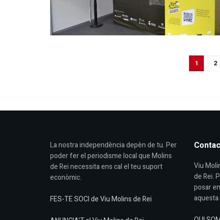
1
2
Contac
La nostra independència depèn de tu. Per
poder fer el periodisme local que Molins
Viu Molin
de Rei necessita ens cal el teu suport
de Rei. 
econòmic.
posar en
aquesta 
FES-TE SOCI de Viu Molins de Rei
QUI SO