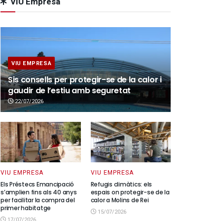
VIU Empresa
VIU EMPRESA
Sis consells per protegir-se de la calor i
gaudir de l’estiu amb seguretat
22/07/2026
VIU EMPRESA
VIU EMPRESA
Els Préstecs Emancipació
Refugis climàtics: els
s’amplien fins als 40 anys
espais on protegir-se de la
per facilitar la compra del
calor a Molins de Rei
primer habitatge
15/07/2026
17/07/2026