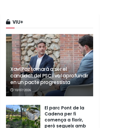
VIU+
Xavi Paz tornarà a ser el
candidat del PSC i vol aprofundir
en un pacte progressista
10/07/2026
El parc Pont de la
Cadena per fi
comença a florir,
però segueix amb