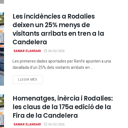
Les incidències a Rodalies
deixen un 25% menys de
visitants arribats en tren a la
Candelera
SAMAR ELANSARI
06/02/2026
Les primeres dades aportades per Renfe apunten a una
davallada d’un 25% dels visitants arribats en ...
DETAILS
LLEGIR MÉS
Homenatges, inèrcia i Rodalies:
les claus de la 175a edició de la
Fira de la Candelera
SAMAR ELANSARI
04/02/2026