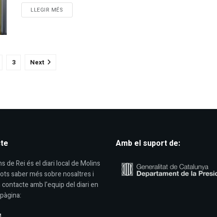
DETAILS
LLEGIR MÉS
3
Next
te
Amb el suport de:
s de Rei és el diari local de Molins
Pots saber més sobre nosaltres i
 contacte amb l'equip del diari en
pàgina:
M