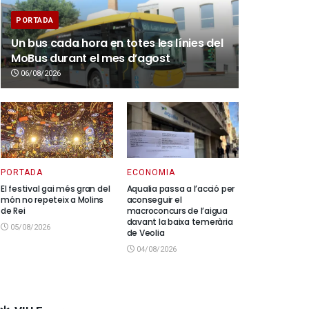
PORTADA
Un bus cada hora en totes les línies del
MoBus durant el mes d’agost
06/08/2026
PORTADA
ECONOMIA
El festival gai més gran del
Aqualia passa a l’acció per
món no repeteix a Molins
aconseguir el
de Rei
macroconcurs de l’aigua
davant la baixa temerària
05/08/2026
de Veolia
04/08/2026